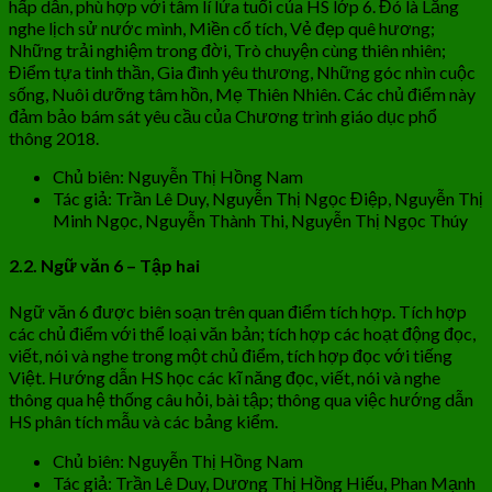
hấp dẫn, phù hợp với tâm lí lứa tuổi của HS lớp 6. Đó là Lắng
nghe lịch sử nước mình, Miền cổ tích, Vẻ đẹp quê hương;
Những trải nghiệm trong đời, Trò chuyện cùng thiên nhiên;
Điểm tựa tinh thần, Gia đình yêu thương, Những góc nhìn cuộc
sống, Nuôi dưỡng tâm hồn, Mẹ Thiên Nhiên. Các chủ điểm này
đảm bảo bám sát yêu cầu của Chương trình giáo dục phổ
thông 2018.
Chủ biên: Nguyễn Thị Hồng Nam
Tác giả: Trần Lê Duy, Nguyễn Thị Ngọc Điệp, Nguyễn Thị
Minh Ngọc, Nguyễn Thành Thi, Nguyễn Thị Ngọc Thúy
2.2. Ngữ văn 6 – Tập hai
Ngữ văn 6 được biên soạn trên quan điểm tích hợp. Tích hợp
các chủ điểm với thể loại văn bản; tích hợp các hoạt động đọc,
viết, nói và nghe trong một chủ điểm, tích hợp đọc với tiếng
Việt. Hướng dẫn HS học các kĩ năng đọc, viết, nói và nghe
thông qua hệ thống câu hỏi, bài tập; thông qua việc hướng dẫn
HS phân tích mẫu và các bảng kiểm.
Chủ biên: Nguyễn Thị Hồng Nam
Tác giả: Trần Lê Duy, Dương Thị Hồng Hiếu, Phan Mạnh