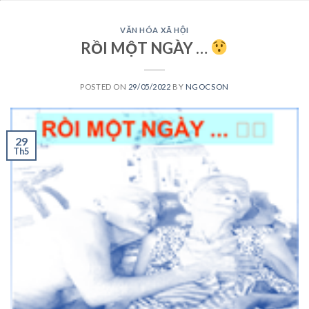
VĂN HÓA XÃ HỘI
RỒI MỘT NGÀY …
POSTED ON
29/05/2022
BY
NGOCSON
29
Th5