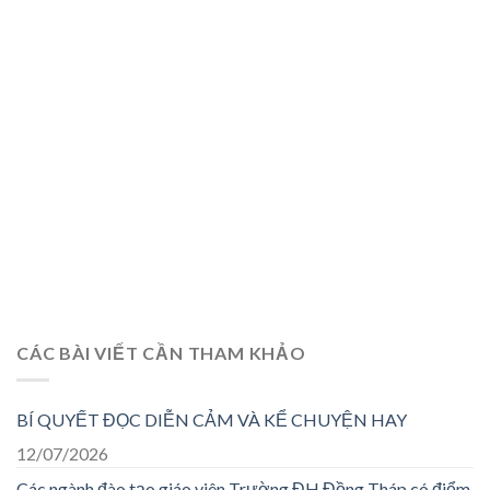
CÁC BÀI VIẾT CẦN THAM KHẢO
BÍ QUYẾT ĐỌC DIỄN CẢM VÀ KỂ CHUYỆN HAY
12/07/2026
Các ngành đào tạo giáo viên Trường ĐH Đồng Tháp có điểm