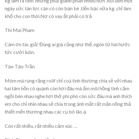
kg làm ra tiền .nhưng phải giành phần nhiều hơn .Rồi đến một
ngày sức tàn lực cạn có còn bạn bè .tiền bạc nữa kg .chỉ làm
khổ cho con thôi.Nợ có vay ắt phải có trả
Thi Mai Pham
Cám ơn tác giả! Đúng ai già cũng như thế, ngôn từ hài hước
tức cười luôn.
Tạo Tạo Trần
Móm má rụng răng roiif chỉ coá tình thương chia sẻ với nhau
hai tâm hồn cô quạnh còn hơi đâu mà ấm môi hồng tình cảm
ngồi bên nhau nghe hơi thở phì phò còn sức đâu mà anh thích
em cho chỉ nhìn nhau sẻ chia trong ánh mắt rất mặn nồng thả
thiết mến thương nhau các cụ bô lão ạ.
Còn rất nhiều, rất nhiều cảm xúc …