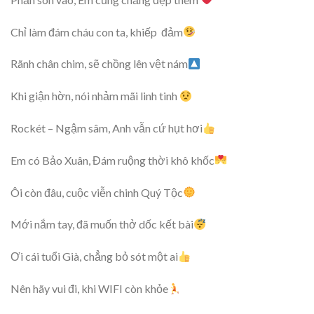
Chỉ làm đám cháu con ta, khiếp đảm
Rãnh chân chim, sẽ chồng lên vệt nám
Khi giận hờn, nói nhảm mãi linh tinh
Rockét – Ngậm sâm, Anh vẫn cứ hụt hơi
Em có Bảo Xuân, Đám ruộng thời khô khốc
Ôi còn đâu, cuộc viễn chinh Quý Tộc
Mới nắm tay, đã muốn thở dốc kết bài
Ơi cái tuổi Già, chẳng bỏ sót một ai
Nên hãy vui đi, khi WIFI còn khỏe