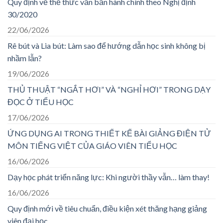
Quy định về thể thức văn bản hành chính theo Nghị định
30/2020
22/06/2026
Rê bút và Lia bút: Làm sao để hướng dẫn học sinh không bị
nhầm lẫn?
19/06/2026
THỦ THUẬT “NGẮT HƠI” VÀ “NGHỈ HƠI” TRONG DẠY
ĐỌC Ở TIỂU HỌC
17/06/2026
ỨNG DỤNG AI TRONG THIẾT KẾ BÀI GIẢNG ĐIỆN TỬ
MÔN TIẾNG VIỆT CỦA GIÁO VIÊN TIỂU HỌC
16/06/2026
Dạy học phát triển năng lực: Khi người thầy vẫn… làm thay!
16/06/2026
Quy định mới về tiêu chuẩn, điều kiện xét thăng hạng giảng
viên đại học