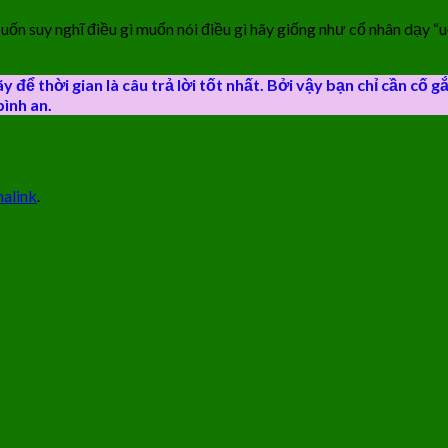
ốn suy nghĩ điều gì muốn nói điều gì hãy giống như cổ nhân dạy “uố
ãy để thời gian là câu trả lời tốt nhất. Bởi vậy bạn chỉ cần cố
bình an.
alink
.