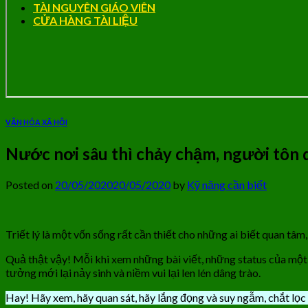
TÀI NGUYÊN GIÁO VIÊN
CỬA HÀNG TÀI LIỆU
VĂN HÓA XÃ HỘI
Nước nơi sâu thì chảy chậm, người tôn q
Posted on
20/05/2020
20/05/2020
by
Kỹ năng cần biết
Triết lý là một vốn sống rất cần thiết cho những ai biết quan tâm
Quả thật vậy! Mỗi khi xem những bài viết, những status của một ai
tưởng mới lại nảy sinh và niềm vui lại len lén dâng trào.
Hay! Hãy xem, hãy quan sát, hãy lắng đọng và suy ngẫm, chắt lọc 