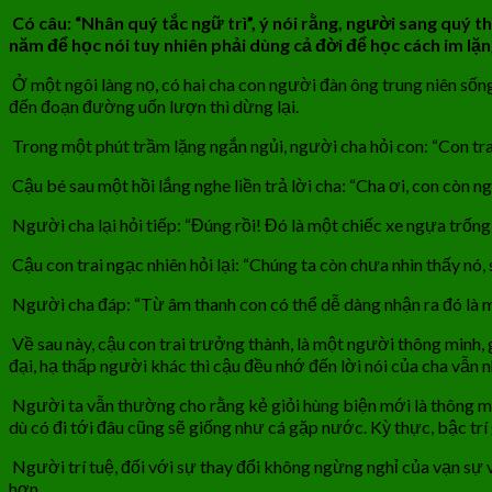
Có câu: “Nhân quý tắc ngữ trì”, ý nói rằng, người sang quý t
năm để học nói tuy nhiên phải dùng cả đời để học cách im lặn
Ở một ngôi làng nọ, có hai cha con người đàn ông trung niên sống
đến đoạn đường uốn lượn thì dừng lại.
Trong một phút trầm lặng ngắn ngủi, người cha hỏi con: “Con tra
Cậu bé sau một hồi lắng nghe liền trả lời cha: “Cha ơi, con còn 
Người cha lại hỏi tiếp: “Đúng rồi! Đó là một chiếc xe ngựa trống,
Cậu con trai ngạc nhiên hỏi lại: “Chúng ta còn chưa nhìn thấy nó, 
Người cha đáp: “Từ âm thanh con có thể dễ dàng nhận ra đó là mộ
Về sau này, cậu con trai trưởng thành, là một người thông minh, g
đại, hạ thấp người khác thì cậu đều nhớ đến lời nói của cha vẫn 
Người ta vẫn thường cho rằng kẻ giỏi hùng biện mới là thông 
dù có đi tới đâu cũng sẽ giống như cá gặp nước. Kỳ thực, bậc trí gi
Người trí tuệ, đối với sự thay đổi không ngừng nghỉ của vạn sự 
hơn.