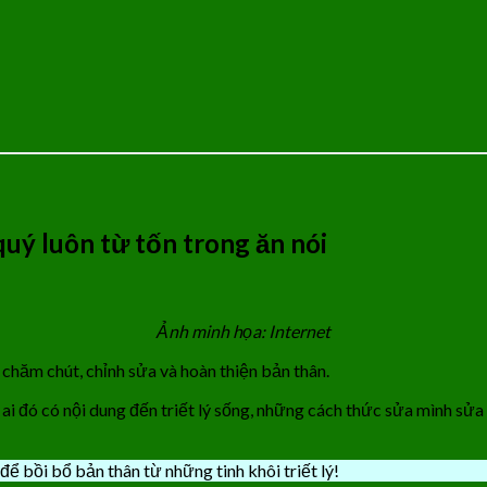
uý luôn từ tốn trong ăn nói
Ảnh minh họa: Internet
, chăm chút, chỉnh sửa và hoàn thiện bản thân.
 đó có nội dung đến triết lý sống, những cách thức sửa mình sửa ng
để bồi bổ bản thân từ những tinh khôi triết lý!