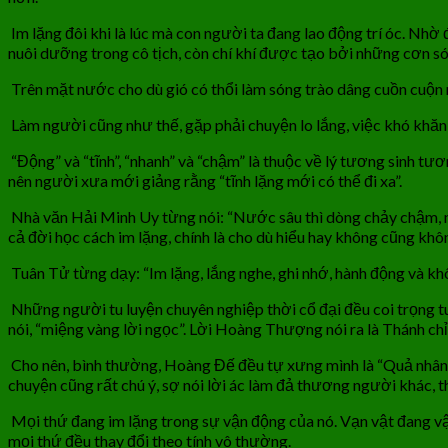
Im lặng đôi khi là lúc mà con người ta đang lao động trí óc. Nh
nuôi dưỡng trong cô tịch, còn chí khí được tạo bởi những cơn só
Trên mặt nước cho dù gió có thổi làm sóng trào dâng cuồn cuộn 
Làm người cũng như thế, gặp phải chuyện lo lắng, việc khó khăn t
“Động” và “tĩnh”, “nhanh” và “chậm” là thuộc về lý tương sinh tươ
nên người xưa mới giảng rằng “tĩnh lặng mới có thể đi xa”.
Nhà văn Hải Minh Uy từng nói: “Nước sâu thì dòng chảy chậm, ngư
cả đời học cách im lặng, chính là cho dù hiểu hay không cũng khôn
Tuân Tử từng dạy: “Im lặng, lắng nghe, ghi nhớ, hành động và khôn
Những người tu luyện chuyên nghiệp thời cổ đại đều coi trọng tu
nói, “miệng vàng lời ngọc”. Lời Hoàng Thượng nói ra là Thánh chỉ
Cho nên, bình thường, Hoàng Đế đều tự xưng mình là “Quả nhân”, “
chuyện cũng rất chú ý, sợ nói lời ác làm đả thương người khác, t
Mọi thứ đang im lặng trong sự vận động của nó. Vạn vật đang vận 
mọi thứ đều thay đổi theo tính vô thường.