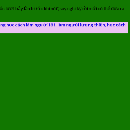
n lưỡi bảy lần trước khi nói”, suy nghĩ kỹ rồi mới có thể đưa ra
 gắng học cách làm người tốt, làm người lương thiện, học cách