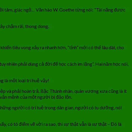
 hồi tâm, giác ngộ… Văn hào W. Goethe từng nói: “Tài năng được
ảy chậm rãi, thong dong.
hiến tiêu vong xảy ra nhanh hơn, “tĩnh” mới có thể lâu dài, cho
uy nhiên phải dùng cả đời để học cách im lặng”. Hai năm học nói,
 là một loại trí huệ vậy!
ệp và phải hoàn trả. Bậc Thánh nhân, quân vương xưa cũng là ít
, vận mệnh của một người bị đảo lộn.
những người có trí tuệ trong dân gian, người có tu dưỡng, nói
 có tô điểm vẽ vời ra sao, thì sự thật vẫn là sự thật – Đó là