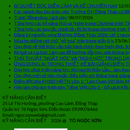
BÍ QUYẾT ĐỌC DIỄN CẢM VÀ KỂ CHUYỆN HAY
12/0
Các ngành đào tạo giáo viên Trường ĐH Đồng Tháp có điể
Tránh ‘đồng phục cách dạy’
08/07/2026
Tổng hợp các kỹ năng Nói và Nghe trong Chương trình Ti
Tổng hợp các quy tắc chính tả cốt lõi trong chương trình T
Đăng ký nguyện vọng Đại học Đồng Tháp 2026: chỉ 1 nguy
Mùa hè những nét chữ “nở hoa” trên trang giấy ô ly
23/06/
Quy định về thể thức văn bản hành chính theo Nghị định 3
Rê bút và Lia bút: Làm sao để hướng dẫn học sinh không bị
THỦ THUẬT “NGẮT HƠI” VÀ “NGHỈ HƠI” TRONG DẠ
ỨNG DỤNG AI TRONG THIẾT KẾ BÀI GIẢNG ĐIỆN T
Dạy học phát triển năng lực: Khi người thầy vẫn… làm thay
Quy định mới về tiêu chuẩn, điều kiện xét thăng hạng giảng
Điểm đột phá KHBD HĐTN Lớp 1: “Làm Quen Với Bạn M
Hãy làm chủ quy trình dạy Tiếng Việt Lớp 1 – bộ sách Kết n
KỸ NĂNG CẦN BIẾT
25 Lê Thị Hường, phường Cao Lãnh, Đồng Tháp
Quản trị: Tô Ngọc Sơn. Điện thoại: 0939076466
Email: ngocsonweb@gmail.com
KỸ NĂNG CẦN BIẾT 2026 @
TÔ NGỌC SƠN