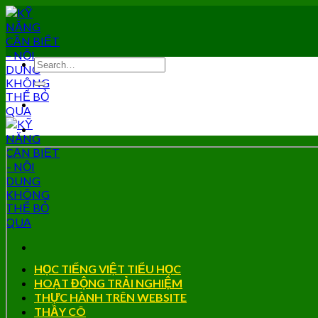
Skip
to
content
HỌC TIẾNG VIỆT TIỂU HỌC
HOẠT ĐỘNG TRẢI NGHIỆM
THỰC HÀNH TRÊN WEBSITE
THẦY CÔ