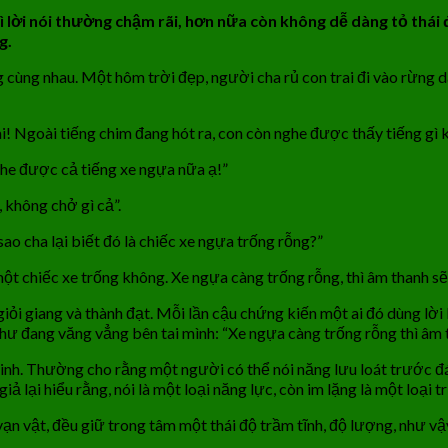
hì lời nói thường chậm rãi, hơn nữa còn không dễ dàng tỏ thái đ
g.
 cùng nhau. Một hôm trời đẹp, người cha rủ con trai đi vào rừng d
i! Ngoài tiếng chim đang hót ra, con còn nghe được thấy tiếng gì
nghe được cả tiếng xe ngựa nữa ạ!”
 không chở gì cả”.
sao cha lại biết đó là chiếc xe ngựa trống rỗng?”
t chiếc xe trống không. Xe ngựa càng trống rỗng, thì âm thanh sẽ 
iỏi giang và thành đạt. Mỗi lần cậu chứng kiến một ai đó dùng lời 
như đang văng vẳng bên tai mình: “Xe ngựa càng trống rỗng thì âm t
minh. Thường cho rằng một người có thể nói năng lưu loát trước
ả lại hiểu rằng, nói là một loại năng lực, còn im lặng là một loại tr
vạn vật, đều giữ trong tâm một thái độ trầm tĩnh, độ lượng, như 