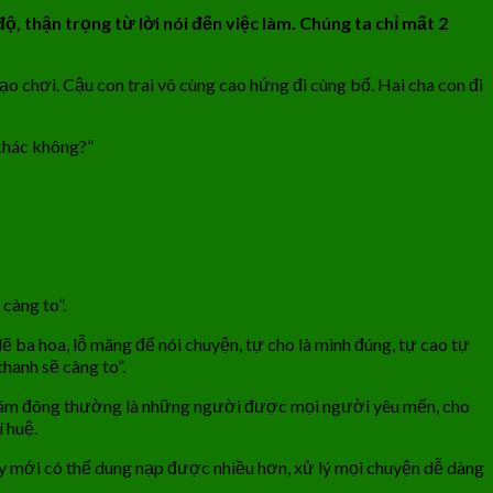
ộ, thận trọng từ lời nói đến việc làm. Chúng ta chỉ mất 2
ạo chơi. Cậu con trai vô cùng cao hứng đi cùng bố. Hai cha con đi
 khác không?”
càng to”.
lẽ ba hoa, lỗ mãng để nói chuyện, tự cho là mình đúng, tự cao tự
hanh sẽ càng to”.
 đám đông thường là những người được mọi người yêu mến, cho
í huệ.
vậy mới có thể dung nạp được nhiều hơn, xử lý mọi chuyện dễ dàng