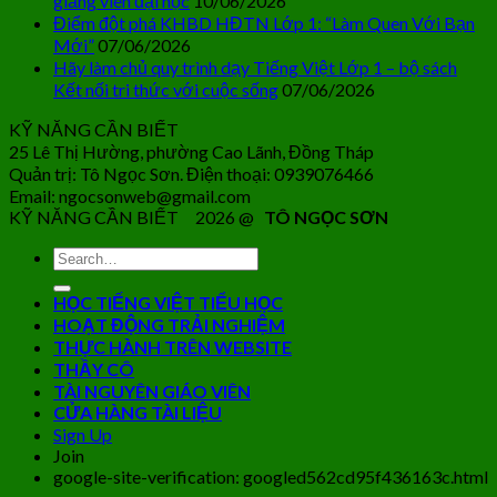
giảng viên đại học
10/06/2026
Điểm đột phá KHBD HĐTN Lớp 1: “Làm Quen Với Bạn
Mới”
07/06/2026
Hãy làm chủ quy trình dạy Tiếng Việt Lớp 1 – bộ sách
Kết nối tri thức với cuộc sống
07/06/2026
KỸ NĂNG CẦN BIẾT
25 Lê Thị Hường, phường Cao Lãnh, Đồng Tháp
Quản trị: Tô Ngọc Sơn. Điện thoại: 0939076466
Email: ngocsonweb@gmail.com
KỸ NĂNG CẦN BIẾT 2026 @
TÔ NGỌC SƠN
HỌC TIẾNG VIỆT TIỂU HỌC
HOẠT ĐỘNG TRẢI NGHIỆM
THỰC HÀNH TRÊN WEBSITE
THẦY CÔ
TÀI NGUYÊN GIÁO VIÊN
CỬA HÀNG TÀI LIỆU
Sign Up
Join
google-site-verification: googled562cd95f436163c.html