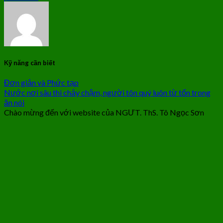
Kỹ năng cần biết
Đơn giản và Phức tạp
Nước nơi sâu thì chảy chậm, người tôn quý luôn từ tốn trong
ăn nói
Chào mừng đến với website của NGƯT. ThS. Tô Ngọc Sơn