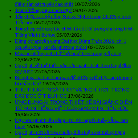
điểm sàn xét tuyển cao nhất
10/07/2026
Tránh ‘đồng phục cách dạy’
08/07/2026
Tổng hợp các kỹ năng Nói và Nghe trong Chương trình
Tiểu học
06/07/2026
Tổng hợp các quy tắc chính tả cốt lõi trong chương trình
Tiếng Việt tiểu học
05/07/2026
Đăng ký nguyện vọng Đại học Đồng Tháp 2026: chỉ 1
nguyện vọng, xét đa phương thức!
02/07/2026
Mùa hè những nét chữ “nở hoa” trên trang giấy ô ly
23/06/2026
Quy định về thể thức văn bản hành chính theo Nghị định
30/2020
22/06/2026
Rê bút và Lia bút: Làm sao để hướng dẫn học sinh không
bị nhầm lẫn?
19/06/2026
THỦ THUẬT “NGẮT HƠI” VÀ “NGHỈ HƠI” TRONG
DẠY ĐỌC Ở TIỂU HỌC
17/06/2026
ỨNG DỤNG AI TRONG THIẾT KẾ BÀI GIẢNG ĐIỆN
TỬ MÔN TIẾNG VIỆT CỦA GIÁO VIÊN TIỂU HỌC
16/06/2026
Dạy học phát triển năng lực: Khi người thầy vẫn… làm
thay!
16/06/2026
Quy định mới về tiêu chuẩn, điều kiện xét thăng hạng