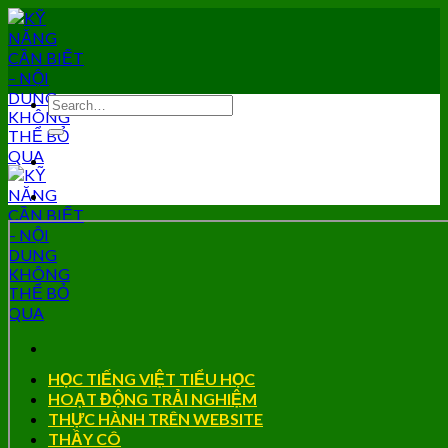
Skip
to
content
HỌC TIẾNG VIỆT TIỂU HỌC
HOẠT ĐỘNG TRẢI NGHIỆM
THỰC HÀNH TRÊN WEBSITE
THẦY CÔ