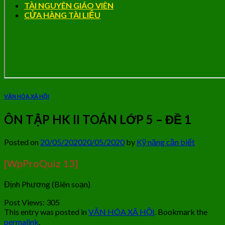
TÀI NGUYÊN GIÁO VIÊN
CỬA HÀNG TÀI LIỆU
VĂN HÓA XÃ HỘI
ÔN TẬP HK II TOÁN LỚP 5 – ĐỀ 1
Posted on
20/05/2020
20/05/2020
by
Kỹ năng cần biết
[WpProQuiz 13]
Định Phương (Biên soạn)
Post Views:
305
This entry was posted in
VĂN HÓA XÃ HỘI
. Bookmark the
permalink
.