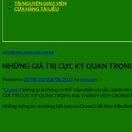
TÀI NGUYÊN GIÁO VIÊN
CỬA HÀNG TÀI LIỆU
CHUYÊN MỤC DÀNH CHO CHA MẸ
NHỮNG GIÁ TRỊ CỰC KỲ QUAN TRỌ
Posted on
05/08/2021
06/08/2021
by
ngocson
“
Crowd 1
không gì là không có thể” cảm nhận sâu sắc, mạnh mẽ 
GIÁ TRỊ CỰC KỲ QUAN TRỌNG MÀ THÀNH VIÊN CROWD
Những thông tin và những kết quả mà Crowd 1 đã thực hiện được