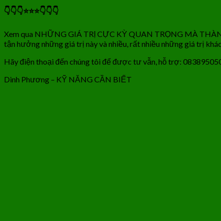
👇👇👇⭐️⭐️⭐️👇👇👇
Xem qua NHỮNG GIÁ TRỊ CỰC KỲ QUAN TRỌNG MÀ THÀNH VIÊN
tận hưởng những giá trị này và nhiều, rất nhiều những giá trị k
Hãy điện thoại đến chúng tôi để được tư vẫn, hỗ trợ: 083895050
Dinh Phương – KỸ NĂNG CẦN BIẾT