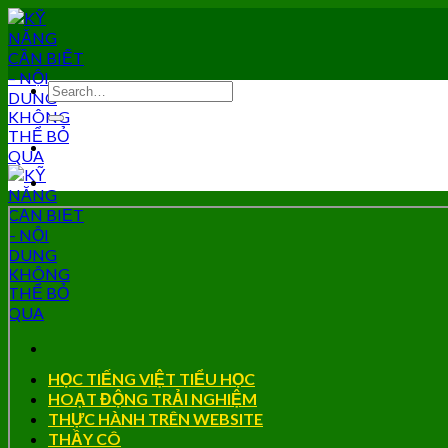
Skip
to
content
HỌC TIẾNG VIỆT TIỂU HỌC
HOẠT ĐỘNG TRẢI NGHIỆM
THỰC HÀNH TRÊN WEBSITE
THẦY CÔ