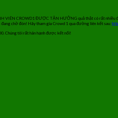
 CROWD1 ĐƯỢC TẬN HƯỞNG quả thật có rất nhiều điều bất 
hác đang chờ đón! Hãy tham gia Crowd 1 qua đường liên kết sau:
ht
0. Chúng tôi rất hân hạnh được kết nối!