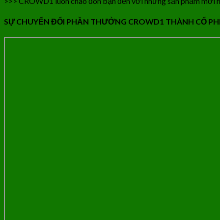
>>> CROWD1 luôn chào đón bạn đến với những sản phẩm mới h
SỰ CHUYỂN ĐỔI PHẦN THƯỞNG CROWD1 THÀNH CỔ PH