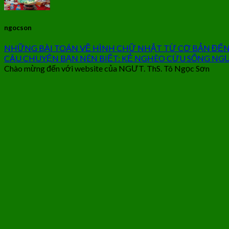
ngocson
NHỮNG BÀI TOÁN VỀ HÌNH CHỮ NHẬT TỪ CƠ BẢN ĐẾ
CÂU CHUYỆN BẠN NÊN BIẾT: KẺ NGHÈO CỨU SỐNG NG
Chào mừng đến với website của NGƯT. ThS. Tô Ngọc Sơn