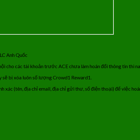
 PLC Anh Quốc
i cho các tài khoản trước ACE chưa làm hoán đổi thông tin thì nay
này sẽ bị xóa luôn số lượng Crowd1 Reward1.
ác (tên, địa chỉ email, địa chỉ gửi thư, số điện thoại) để việc hoán