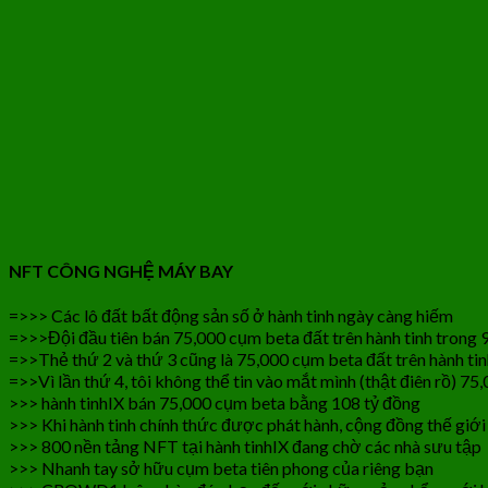
NFT CÔNG NGHỆ MÁY BAY
=>>> Các lô đất bất động sản số ở hành tinh ngày càng hiếm
=>>>Đội đầu tiên bán 75,000 cụm beta đất trên hành tinh trong 
=>>Thẻ thứ 2 và thứ 3 cũng là 75,000 cụm beta đất trên hành tinh
=>>Vì lần thứ 4, tôi không thể tin vào mắt mình (thật điên rồ) 75
>>> hành tinhIX bán 75,000 cụm beta bằng 108 tỷ đồng
>>> Khi hành tinh chính thức được phát hành, cộng đồng thế giới
>>> 800 nền tảng NFT tại hành tinhIX đang chờ các nhà sưu tập
>>> Nhanh tay sở hữu cụm beta tiên phong của riêng bạn