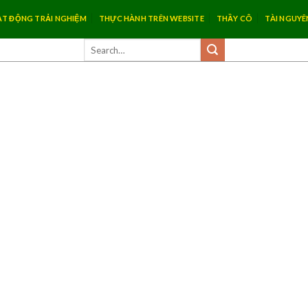
T ĐỘNG TRẢI NGHIỆM
THỰC HÀNH TRÊN WEBSITE
THẦY CÔ
TÀI NGUYÊ