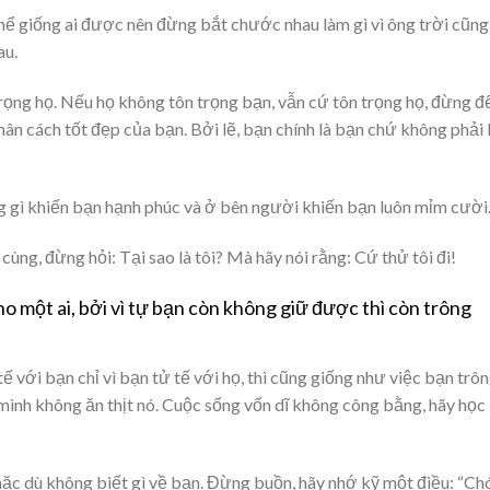
 thể giống ai được nên đừng bắt chước nhau làm gì vì ông trời cũng
au.
rọng họ. Nếu họ không tôn trọng bạn, vẫn cứ tôn trọng họ, đừng đ
n cách tốt đẹp của bạn. Bởi lẽ, bạn chính là bạn chứ không phải 
ng gì khiến bạn hạnh phúc và ở bên người khiến bạn luôn mỉm cười
ng, đừng hỏi: Tại sao là tôi? Mà hãy nói rằng: Cứ thử tôi đi!
o một ai, bởi vì tự bạn còn không giữ được thì còn trông
 với bạn chỉ vì bạn tử tế với họ, thì cũng giống như việc bạn trô
 mình không ăn thịt nó. Cuộc sống vốn dĩ không công bằng, hãy học
mặc dù không biết gì về bạn. Đừng buồn, hãy nhớ kỹ một điều: “Ch