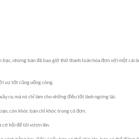
ền bạc, nhưng bạn đã bao giờ thử thanh toán hóa đơn với một cái 
ởi sự tốt cũng uổng công.
xảy ra, mà nó chỉ làm cho những điều tốt lành ngưng lại.
 bạn, còn khóc bạn chỉ khóc trong cô đơn.
à cơ hội để tôi vươn lên.
ạ cánh bằng lực. Bởi vì nếu bạn có thể nhìn lên, bạn có thể đứng d