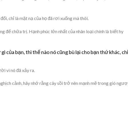
đổi, chỉ là mặt nạ của họ đã rơi xuống mà thôi.
g để chữa trị. Hạnh phúc lớn nhất của nhân loại chính là biết hy
gì của bạn, thì thế nào nó cũng bù lại cho bạn thứ khác, ch
i vì nó đã xảy ra.
ghịch cảnh, hãy nhớ rằng cây sồi trở nên mạnh mẽ trong gió ngượ