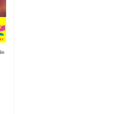
yên
i