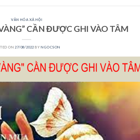
VĂN HÓA XÃ HỘI
VÀNG” CẦN ĐƯỢC GHI VÀO TÂM
STED ON
27/08/2022
BY
NGOCSON