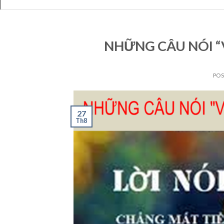
NHỮNG CÂU NÓI “
PO
27
Th8