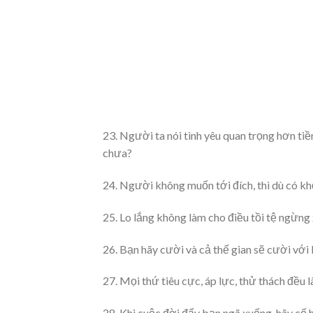
23. Người ta nói tình yêu quan trọng hơn ti
chưa?
24. Người không muốn tới đích, thì dù có kh
25. Lo lắng không làm cho điều tồi tệ ngừng 
26. Bạn hãy cười và cả thế gian sẽ cười với
27. Mọi thứ tiêu cực, áp lực, thử thách đều l
28. Khi cuộc đời đẩy bạn ngã xuống, hãy cố h