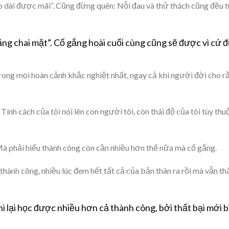
éo dài được mãi”. Cũng đừng quên: Nỗi đau và thử thách cũng đều 
ằng chai mặt”. Cố gắng hoài cuối cùng cũng sẽ được vì cứ 
 trong mọi hoàn cảnh khắc nghiệt nhất, ngay cả khi người đời cho r
 Tính cách của tôi nói lên con người tôi, còn thái độ của tôi tùy thu
Mà phải hiểu thành công còn cần nhiều hơn thế nữa mà cố gắng.
hành công, nhiều lúc đem hết tất cả của bản thân ra rồi mà vẫn th
khi lại học được nhiều hơn cả thành công, bởi thất bại mới b