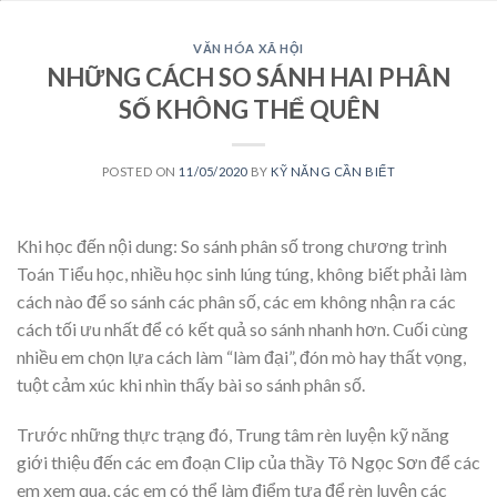
VĂN HÓA XÃ HỘI
NHỮNG CÁCH SO SÁNH HAI PHÂN
SỐ KHÔNG THỂ QUÊN
POSTED ON
11/05/2020
BY
KỸ NĂNG CẦN BIẾT
Khi học đến nội dung: So sánh phân số trong chương trình
Toán Tiểu học, nhiều học sinh lúng túng, không biết phải làm
cách nào để so sánh các phân số, các em không nhận ra các
cách tối ưu nhất để có kết quả so sánh nhanh hơn. Cuối cùng
nhiều em chọn lựa cách làm “làm đại”, đón mò hay thất vọng,
tuột cảm xúc khi nhìn thấy bài so sánh phân số.
Trước những thực trạng đó, Trung tâm rèn luyện kỹ năng
giới thiệu đến các em đoạn Clip của thầy Tô Ngọc Sơn để các
em xem qua, các em có thể làm điểm tựa để rèn luyện các