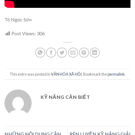
Tô Ngọc Sơn
Post Views:
306
This entry was posted in
VĂN HÓA XÃ HỘI
. Bookmark the
permalink
.
KỸ NĂNG CẦN BIẾT
NHỮNG NỘI DUNG CẦN
RÈN LUYỆN KỸ NĂNG GIẢI