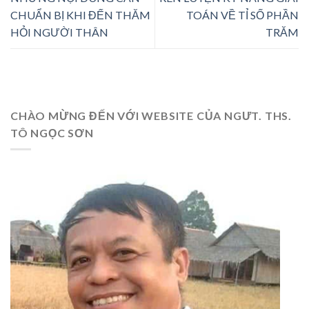
CHUẨN BỊ KHI ĐẾN THĂM
TOÁN VỀ TỈ SỐ PHẦN
HỎI NGƯỜI THÂN
TRĂM
CHÀO MỪNG ĐẾN VỚI WEBSITE CỦA NGƯT. THS.
TÔ NGỌC SƠN