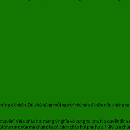
ng cá nhân. Dù khả năng mỗi người thế nào đi nữa nếu chúng ta bi
chuyện” Việc chào hỏi mang ý nghĩa vô cùng to lớn. Nó quyết định s
 đối phương nũa mà chúng ta có cách chào hỏi phù hợp. Hãy lựa ch