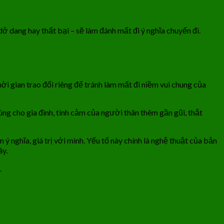
dở dang hay thất bại – sẽ làm đánh mất đi ý nghĩa chuyến đi.
ời gian trao đổi riêng để tránh làm mất đi niềm vui chung của
úng cho gia đình, tình cảm của người thân thêm gần gũi, thắt
ý nghĩa, giá trị với mình. Yếu tố này chính là nghệ thuật của bản
ây.
.