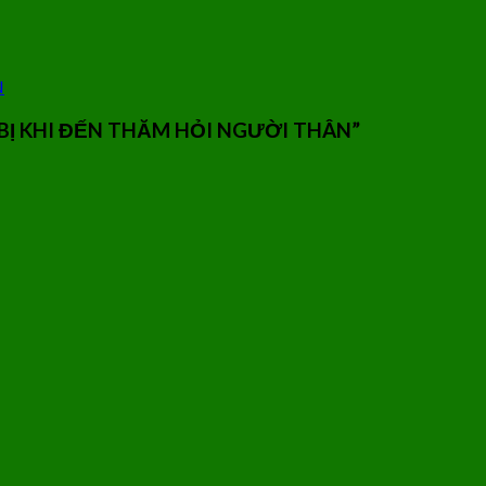
N
Ị KHI ĐẾN THĂM HỎI NGƯỜI THÂN
”