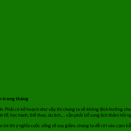
n trong tháng
nh. Phải có kế hoạch như vậy thì chúng ta sẽ không lệch hướng ch
 tế, học hành, thể thao, du lịch,… cần phải bổ sung lịch thăm hỏi 
n bè thì ý nghĩa cuộc sống sẽ suy giảm, chúng ta dễ rơi vào cạm b