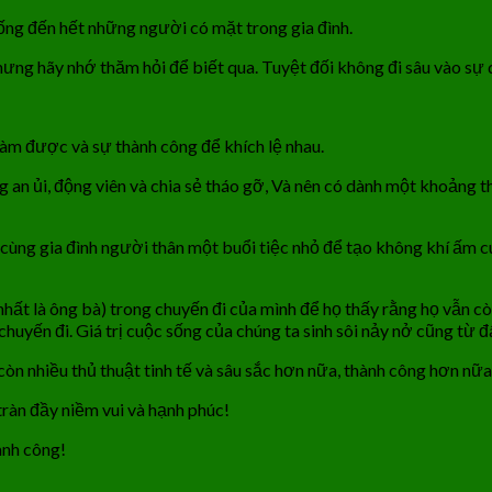
ống đến hết những người có mặt trong gia đình.
Nhưng hãy nhớ thăm hỏi để biết qua. Tuyệt đối không đi sâu vào sự 
làm được và sự thành công để khích lệ nhau.
g an ủi, động viên và chia sẻ tháo gỡ, Và nên có dành một khoảng th
a cùng gia đình người thân một buổi tiệc nhỏ để tạo không khí ấm c
hất là ông bà) trong chuyến đi của mình để họ thấy rằng họ vẫn còn 
huyến đi. Giá trị cuộc sống của chúng ta sinh sôi nảy nở cũng từ đ
òn nhiều thủ thuật tinh tế và sâu sắc hơn nữa, thành công hơn nữa
ràn đầy niềm vui và hạnh phúc!
ành công!