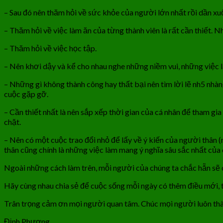
– Sau đó nên thăm hỏi về sức khỏe của người lớn nhất rồi dần xu
– Thăm hỏi về việc làm ăn của từng thành viên là rất cần thiết. 
– Thăm hỏi về việc học tập.
– Nên khơi dậy và kể cho nhau nghe những niềm vui, những việc 
– Những gì không thành công hay thất bại nên tìm lời lẽ nh5 nhàn
cuộc gặp gỡ.
– Cần thiết nhất là nên sắp xếp thời gian của cá nhân để tham gi
chặt.
– Nên có một cuộc trao đổi nhỏ để lấy về ý kiến của người thân (n
thân cũng chính là những việc làm mang ý nghĩa sâu sắc nhất của c
Ngoài những cách làm trên, mỗi người của chúng ta chắc hẵn sẽ c
Hãy cùng nhau chia sẻ để cuộc sống mỗi ngày có thêm điều mới, t
Trân trọng cảm ơn mọi người quan tâm. Chúc mọi người luôn th
Định Phương