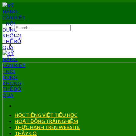
Skip
to
content
HỌC TIẾNG VIỆT TIỂU HỌC
HOẠT ĐỘNG TRẢI NGHIỆM
THỰC HÀNH TRÊN WEBSITE
THẦY CÔ