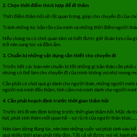
2. Chọn thời điểm thích hợp để đi thăm
Thời điểm thăm hỏi sẽ rất quan trọng, giúp cho chuyến đi của chú
Tránh những lúc bận rộn của mình và những thời điểm người thân p
Nếu chúng ta có chút quan tâm và biết được giờ đoàn tựu của gi
trở nên sung túc và đầm ấm.
3. Chuẩn bị những vật dụng cần thiết cho chuyến đi
Trước hết các bạn nên chuẩn bị tốt những gì bản thân cần phải có
nhưng có thể làm cho chuyến đi của mình không vui như mong m
Cần phải có chút quà gì dành cho người thân, những người mình đế
người mà mình đến thăm, tình cảm mà mình dành cho người mình 
4. Cần phải hoạch định trước thời gian thăm hỏi
Trước khi đi nên định lượng trước thời gian thăm hỏi. Mặc dù tr
hút, phát sinh thêm mối quan hệ – sự rủ rê của người thân khác,…
Nên tạm dừng đúng lúc, nên hẹn những cuộc vui phát sinh vào kế
quá nhiều thời gian phải tiếp đón. Tất cả sẽ được vui vẻ, hạnh p