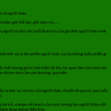
à cả người thân.
 nhân, giờ thể dục, giờ dạy con,…..
u người và làm cho buổi đoàn tưu của gia đình người thân mình
phải nhờ vả và làm phiền người thân. tuy họ không buồn phiền gì
 chất nhưng giá trị tinh thần rất lớn. Sự quan tâm của mình với
hắm đượm tình cảm yêu thương, quý mến.
y ra như: sự níu kéo của người thân, chuyến đi quá vui, quá cuốn
p.
ng bê trễ, vi phạm kế hoạch của mình, không làm người thân mất
 hành đúng những điều trên.