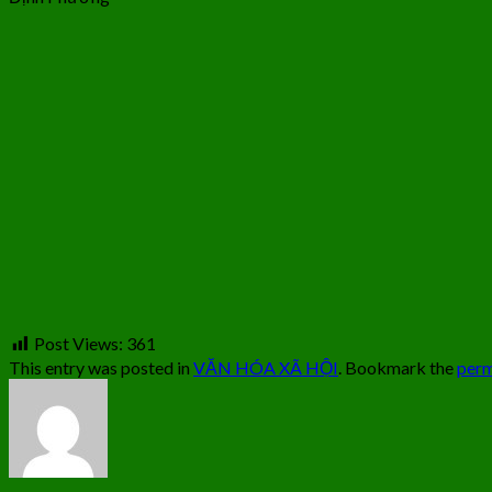
Post Views:
361
This entry was posted in
VĂN HÓA XÃ HỘI
. Bookmark the
perm