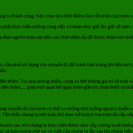
ng ta thành công. Hãy chọn lựa thời điểm rảnh rỗi nhất của mình v
hải thực hiện những công việc cá nhân như: giờ ăn, giờ vệ sinh cá
a đình người thân nên đến vào thời điểm ấy để được thăm hỏi nhiề
, cần phải sử dụng cho chuyến đi, để tránh tình trạng khi đến nơi 
uốn.
n thăm. Tuy quà không nhiều, cũng có thể không giá trị về mặt vật
đến thăm,…. giúp mối quan hệ ngày thêm gắn bó, thân thiết và t
ong chuyến đi của mình có thể có những tình huống ngoài ý muốn xả
.. Tốt nhất, chúng ta nên tuân thủ theo kế hoạch mà mình đã sắp xế
 hoạch sau. Khi chúng ta thực hiện được như vậy, chúng ta sẽ khô
húc và luôn mong chờ sự có mặt của chúng ta lần sau khi chúng tiến