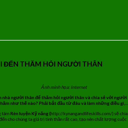
I ĐẾN THĂM HỎI NGƯỜI THÂN
Ảnh minh họa: Internet
đến nhà người thân để thăm hỏi người thân và chia sẻ với ngườ
 thăm như thế nào? Phải bắt đầu từ đâu và làm những điều gì
,…
ng tâm
Rèn luyện Kỹ năng (
http://kynangandlifeskills.com/) sẽ chi
đến cho chúng ta giá trị tinh thần rất cao, tạo nên chất lượng cuộ