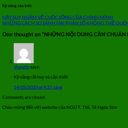
Kỹ năng cần biết
HÃY SUY NGẪM VỀ CUỘC SỐNG CỦA CHÍNH MÌNH
NHỮNG CÁCH SO SÁNH HAI PHÂN SỐ KHÔNG THỂ QUÊ
One thought on “
NHỮNG NỘI DUNG CẦN CHUẨN B
thangto
says:
Kỹ năng rất hay và cần thiết
14/05/2020 at 4:21 sáng
Comments are closed.
Chào mừng đến với website của NGƯT. ThS. Tô Ngọc Sơn