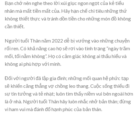
Bạn chớ nên nghe theo lời xúi giục ngon ngọt của kẻ tiểu
nhân mà mất tiền mất của. Hãy hạn chế chi tiêu những thứ
không thiết thực và tránh dồn tiền cho những món đồ không
cần thiết.
Người tuổi Thân năm 2022 dễ bị vướng vào những chuyện
rối ren. Có khả năng cao họ sẽ rơi vào tình trạng “ngày trăm
mối, tối nằm không”. Họ có cảm giác không ai thấu hiểu và
không ai phù hợp với mình.
Đối với người đã lập gia đình; những mối quan hệ phức tạp
sẽ khiến căng thẳng vợ chồng leo thang. Cuộc sống thiếu đi
sự tin tưởng và tẻ nhạt; luôn tìm thấy niềm vui bên ngoài hơn
là ở nhà. Người tuổi Thân hãy luôn nhắc nhở bản thân; đừng
vì ham vui mà đánh đổ hạnh phúc của bản thân.