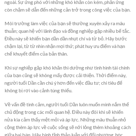
ngoài. Sự ứng phó với những khó khăn còn kém, phản ứng
còn chậm sẽ dẫn đến những cản trở trong công việc của bạn.
Môi trường làm việc của bạn sẽ thường xuyên xảy ra mâu
thuẫn; quan hệ với lãnh đạo và đồng nghiệp gặp nhiều bế tắc.
Điều này sẽ khiến bạn dần dần nhụt chí và từ bỏ. Hãy bước
chậm lại, từ từ nhìn nhận mọi thứ; phát huy ưu điểm và hạn
chế khuyết điểm của bản thân.
Khi sự nghiệp gặp khó khăn thì dường như tình hình tài chính
của bạn cũng sẽ không mấy được cải thiện. Thời điểm này,
người tuổi Dần cần chú ý hơn đến việc đầu tư; chi tiêu để
không bị rơi vào cảnh túng thiếu.
Về vấn đề tình cảm, người tuổi Dần luôn muốn mình nắm thế
chủ động trong các mối quan hệ. Điều này đôi khi sẽ khiến
nửa kia cảm thấy mệt mỏi và áp lực. Những mâu thuẫn nhỏ
cộng thêm áp lực về cuộc sống sẽ nới lỏng thêm khoảng cách
giữa hai bạn. Hãy bình tĩnh thảo luận với đối phương, học