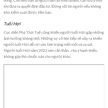
nóng. Còn nếu bạn là người làm ăn kinh doanh, cần lưu ý mỗi
khi đưa ra quyết định đầu tư. Đừng vội tin người nếu không
khó kiểm soát được tiền bạc.
Tuổi Hợi
Cục diện Phá Thái Tuế cũng khiến người tuổi Hợi gặp những
ảnh hưởng không nhỏ. Những sự cố liên tiếp sẽ xảy ra khiến
người tuổi Hợi dễ rơi vào tình trạng mệt mỏi và sa sút.
Người tuổi Hợi năm 2022 nên cẩn thận , chú ý hành thiện,
không gây thù chuộc oán cho người khác.