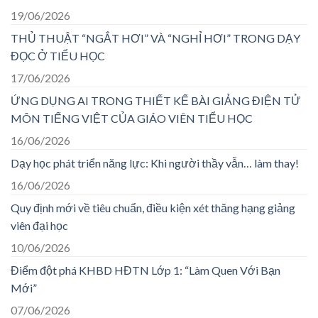
19/06/2026
THỦ THUẬT “NGẮT HƠI” VÀ “NGHỈ HƠI” TRONG DẠY
ĐỌC Ở TIỂU HỌC
17/06/2026
ỨNG DỤNG AI TRONG THIẾT KẾ BÀI GIẢNG ĐIỆN TỬ
MÔN TIẾNG VIỆT CỦA GIÁO VIÊN TIỂU HỌC
16/06/2026
Dạy học phát triển năng lực: Khi người thầy vẫn… làm thay!
16/06/2026
Quy định mới về tiêu chuẩn, điều kiện xét thăng hạng giảng
viên đại học
10/06/2026
Điểm đột phá KHBD HĐTN Lớp 1: “Làm Quen Với Bạn
Mới”
07/06/2026