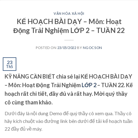
VĂN HÓA XÃ HỘI
KẾ HOẠCH BÀI DẠY – Môn: Hoạt
Động Trải Nghiệm LỚP 2 – TUẦN 22
POSTED ON
23/05/2022
BY
NGOCSON
23
Th5
KỸ NĂNG CẦN BIẾT chia sẻ lại KẾ HOẠCH BÀI DẠY
– Môn: Hoạt Động Trải Nghiệm
LỚP 2
– TUẦN 22. Kế
hoạch rất chi tiết, đầy đủ và rất hay. Mời quý thầy
cô cùng tham khảo.
Dưới đây là nội dung Demo để quý thầy cô xem qua. Thầy cô
hãy kích chuột vào đường link bên dưới để tải kế hoạch tuần
22 đầy đủ về máy.