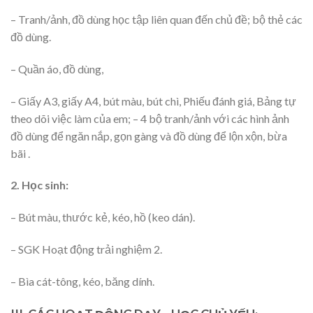
– Tranh/ảnh, đồ dùng học tập liên quan đến chủ đề; bộ thẻ các
đồ dùng.
– Quần áo, đồ dùng,
– Giấy A3, giấy A4, bút màu, bút chì, Phiếu đánh giá, Bảng tự
theo dõi việc làm của em; – 4 bộ tranh/ảnh với các hình ảnh
đồ dùng để ngăn nắp, gọn gàng và đồ dùng để lộn xộn, bừa
bãi .
2. Học sinh:
– Bút màu, thước kẻ, kéo, hồ (keo dán).
– SGK Hoạt động trải nghiệm 2.
– Bìa cát-tông, kéo, băng dính.