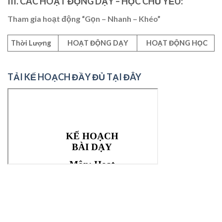
III. CÁC HOẠT ĐỘNG DẠY – HỌC CHỦ YẾU:
Tham gia hoạt động “Gọn – Nhanh – Khéo”
Thời
Lượng
HOẠT ĐỘNG DẠY
HOẠT ĐỘNG HỌC
TẢI KẾ HOẠCH ĐẦY ĐỦ TẠI ĐÂY