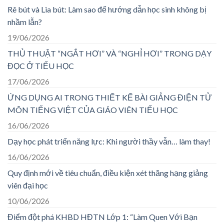
Rê bút và Lia bút: Làm sao để hướng dẫn học sinh không bị
nhầm lẫn?
19/06/2026
THỦ THUẬT “NGẮT HƠI” VÀ “NGHỈ HƠI” TRONG DẠY
ĐỌC Ở TIỂU HỌC
17/06/2026
ỨNG DỤNG AI TRONG THIẾT KẾ BÀI GIẢNG ĐIỆN TỬ
MÔN TIẾNG VIỆT CỦA GIÁO VIÊN TIỂU HỌC
16/06/2026
Dạy học phát triển năng lực: Khi người thầy vẫn… làm thay!
16/06/2026
Quy định mới về tiêu chuẩn, điều kiện xét thăng hạng giảng
viên đại học
10/06/2026
Điểm đột phá KHBD HĐTN Lớp 1: “Làm Quen Với Bạn