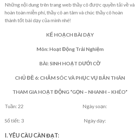
Những nội dung trên trang web thầy cô được quyền tải về và
hoàn toàn miễn phí, thầy cô an tâm và chúc thầy cô hoàn
thành tốt bài dạy của mình nhé!
KẾ HOẠCH BÀI DẠY
Môn: Hoạt Động Trải Nghiệm
BÀI: SINH HOẠT DƯỚI CỜ
CHỦ ĐỀ 6: CHĂM SÓC VÀ PHỤC VỤ BẢN THÂN
THAM GIA HOẠT ĐỘNG “GỌN – NHANH – KHÉO”
Tuần: 22 Ngày soạn:
Số tiết: 3 Ngày dạy:
I. YÊU CẦU CẦN ĐẠT: