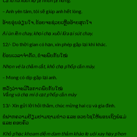
Cạ lu na xuồi xự pị nhôn pị nừng.
– Anh yên tâm, tôi sẽ giúp anh hết lòng.
ອ້າຍອຸ່ນອ່ຽນໃຈ, ຂ້ອຍຈະຊ່ວຍເຫຼືອອ້າຍສຸດໃຈ
Ại ùn iền chay, khọi chạ xuồi lửa ại sút chay.
12/- Do thời gian có hạn, xin phép gặp lại khi khác.
ຍ້ອນເວລາຈຳກັດ, ຂໍຈະພົບກັນໃໝ່
Nhọn vê la chăm cắt, khỏ chạ p’hốp căn mày.
– Mong có dịp gặp lại anh.
ຫວັງວ່າຈະມີໂອກາດພົບກັນໃໝ່
Vẳng và chạ mi ô cạt p’hốp căn mày
13/- Xin gửi lời hỏi thăm, chúc mừng hai cụ và gia đình.
ຂໍຟາກຄວາມຢ້ຽມຢາມຖາມຂ່າວ ແລະ ອວຍໄຊໃຫ້ພອນເຖິງພໍ່ແມ່
ແລະ ຄອບຄົວ
Khỏ p’hạc khoam diệm dam thảm khào lẹ uôi xay hạy p’hon