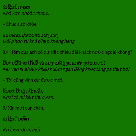
ຂໍເຊີນຍົກຈອກ
Khỏ xơn nhôốc choọc.
– Chúc sức khỏe.
ອວຍພອນສຸຂະພາບແຂງແຮງ
Uôi p’hon sú khá p’hạp khẻng heng
8/- Hôm qua anh có dự tiệc chiêu đãi khách nước ngoài không?
ມື້ວານນີ້ອ້າຍໄດ້ເຂົ້າຮ່ວມງານລ້ຽງແຂກຕ່າງປະເທດບໍ່?
Mự van nị ại đạy khạu huồm ngan liệng khẹc tàng pa thệt bò?
– Tôi cũng vinh dự được mời.
ຂ້ອຍກໍ່ມີກຽດຖືກເຊີນ
Khọi cò mi kiệt thực xơn.
9/ Xin mời cạn chén.
ຂໍເຊີນດື່ມໝົດ
Khỏ xơn đừm mốt