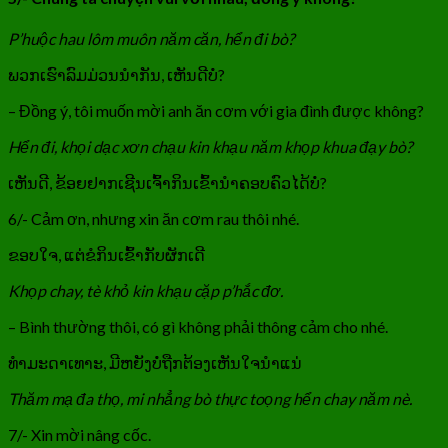
P’huộc hau lôm muôn năm căn, hển đi bò?
ພວກເຮົາລົມມ່ວນນຳກັນ, ເຫັນດີບໍ່?
– Đồng ý, tôi muốn mời anh ăn cơm với gia đình được không?
Hển đi, khọi dạc xơn chạu kin khạu năm khọp khua đạy bò?
ເຫັນດີ, ຂ້ອຍຢາກເຊີນເຈົ້າກິນເຂົ້ານຳຄອບຄົວໄດ້ບໍ່?
6/- Cảm ơn, nhưng xin ăn cơm rau thôi nhé.
ຂອບໃຈ, ແຕ່ຂໍກິນເຂົ້າກັບຜັກເດີ
Khọp chay, tè khỏ kin khạu cặp p’hắc đơ.
– Bình thường thôi, có gì không phải thông cảm cho nhé.
ທຳມະດາເທາະ, ມີຫຍັງບໍ່ຖືກຕ້ອງເຫັນໃຈນຳແນ່
Thăm mạ đa thọ, mi nhẳng bò thực toọng hển chay năm nè.
7/- Xin mời nâng cốc.