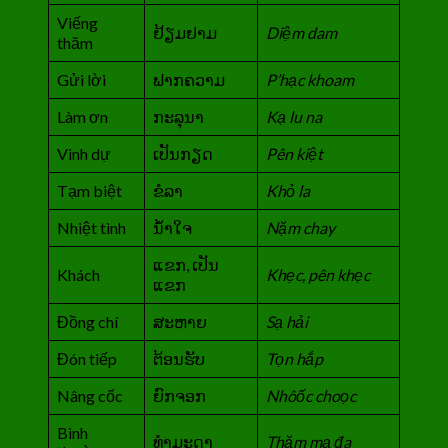
Viếng
ຢ້ຽມຢາມ
Diệm dam
thăm
Gửi lời
ຟາກຄວາມ
P’hạc khoam
Làm ơn
ກະລຸນາ
Kạ lu na
Vinh dự
ເປັນກຽດ
Pên kiệt
Tạm biệt
ຂໍລາ
Khỏ la
Nhiệt tình
ນ້ຳໃຈ
Nặm chay
ແຂກ, ເປັນ
Khách
Khẹc, pên khẹc
ແຂກ
Đồng chí
ສະຫາຍ
Sạ hải
Đón tiếp
ຕ້ອນຮັບ
Tọn hắp
Nâng cốc
ຍົກຈອກ
Nhôốc choọc
Bình
ທຳມະດາ
Thăm mạ đa