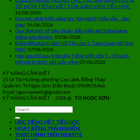
TỬ MÔN TIẾNG VIỆT CỦA GIÁO VIÊN TIỂU HỌC
16/06/2026
Dạy học phát triển năng lực: Khi người thầy vẫn… làm
thay!
16/06/2026
Quy định mới về tiêu chuẩn, điều kiện xét thăng hạng
giảng viên đại học
10/06/2026
Điểm đột phá KHBD HĐTN Lớp 1: “Làm Quen Với Bạn
Mới”
07/06/2026
Hãy làm chủ quy trình dạy Tiếng Việt Lớp 1 – bộ sách
Kết nối tri thức với cuộc sống
07/06/2026
KỸ NĂNG CẦN BIẾT
25 Lê Thị Hường, phường Cao Lãnh, Đồng Tháp
Quản trị: Tô Ngọc Sơn. Điện thoại: 0939076466
Email: ngocsonweb@gmail.com
KỸ NĂNG CẦN BIẾT 2026 @
TÔ NGỌC SƠN
HỌC TIẾNG VIỆT TIỂU HỌC
HOẠT ĐỘNG TRẢI NGHIỆM
THỰC HÀNH TRÊN WEBSITE