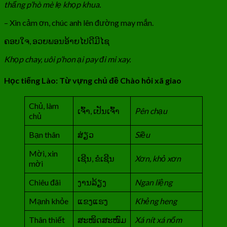
thẩng p’hò mè lẹ khọp khua.
– Xin cảm ơn, chúc anh lên đường may mắn.
ຄອບໃຈ, ອວຍພອນອ້າຍໄປດີມີໄຊ
Khọp chay, uôi p’hon ại pay đi mi xay.
Học tiếng Lào: Từ vựng chủ đề Chào hỏi xã giao
Chủ, làm
ເຈົ້າ, ເປັນເຈົ້າ
Pên chạu
chủ
Bạn thân
ສ່ຽວ
Siều
Mời, xin
ເຊີນ, ຂໍເຊີນ
Xơn, khỏ xơn
mời
Chiêu đãi
ງານລ້ຽງ
Ngan liệng
Mạnh khỏe
ແຂງແຮງ
Khẻng heng
Thân thiết
ສະໜິດສະໜົມ
Xá nít xá nổm