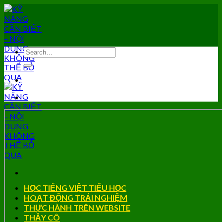
Skip
to
content
HỌC TIẾNG VIỆT TIỂU HỌC
HOẠT ĐỘNG TRẢI NGHIỆM
THỰC HÀNH TRÊN WEBSITE
THẦY CÔ