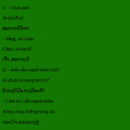
1/ – Chào anh
Sa bai đi ại
ສະບາຍດີອ້າຍ
– Vâng, xin chào
Chạu, sa bai đi
ເຈົ້າ, ສະບາຍດີ
2/ – Anh vẫn mạnh khỏe chứ?
Ại dù đi mi heng lươi ti?
ອ້າຍຢູ່ດີມີແຮງເລືອຍຕີ?
– Cảm ơn, vẫn mạnh khỏe.
Khọp chay, khẻng heng dù.
ຂອບໃຈ, ແຂງແຮງຢູ່