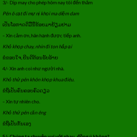
3/- Dịp may cho phép hôm nay tôi đến thăm
Pên ô cạt đi mự nị khọi ma diệm dam
ເປັນໂອກາດດີມື້ນີ້ຂ້ອຍມາຢ້ຽມຢາມ
– Xin cảm ơn, hân hạnh được tiếp anh.
Khỏ khọp chay, nhin đi ton hắp ại
ຂໍຂອບໃຈ, ຍີນດີຕ້ອນຮັບອ້າຍ
4/- Xin anh coi như người nhà.
Khỏ thử pên khôn khọp khua điêu.
ຂໍຖືເປັນຄົນຄອບຄົວດຽວ
– Xin tự nhiên cho.
Khỏ thứ pên căn êng
ຂໍຖືເປັນກັນເອງ
5/- Chúng ta chuyện vui với nhau, đồng ý không?