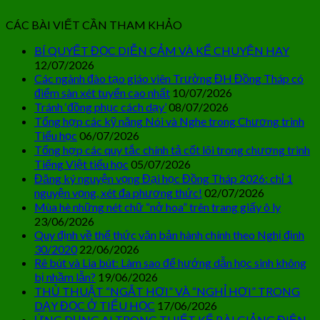
CÁC BÀI VIẾT CẦN THAM KHẢO
BÍ QUYẾT ĐỌC DIỄN CẢM VÀ KỂ CHUYỆN HAY
12/07/2026
Các ngành đào tạo giáo viên Trường ĐH Đồng Tháp có
điểm sàn xét tuyển cao nhất
10/07/2026
Tránh ‘đồng phục cách dạy’
08/07/2026
Tổng hợp các kỹ năng Nói và Nghe trong Chương trình
Tiểu học
06/07/2026
Tổng hợp các quy tắc chính tả cốt lõi trong chương trình
Tiếng Việt tiểu học
05/07/2026
Đăng ký nguyện vọng Đại học Đồng Tháp 2026: chỉ 1
nguyện vọng, xét đa phương thức!
02/07/2026
Mùa hè những nét chữ “nở hoa” trên trang giấy ô ly
23/06/2026
Quy định về thể thức văn bản hành chính theo Nghị định
30/2020
22/06/2026
Rê bút và Lia bút: Làm sao để hướng dẫn học sinh không
bị nhầm lẫn?
19/06/2026
THỦ THUẬT “NGẮT HƠI” VÀ “NGHỈ HƠI” TRONG
DẠY ĐỌC Ở TIỂU HỌC
17/06/2026
ỨNG DỤNG AI TRONG THIẾT KẾ BÀI GIẢNG ĐIỆN