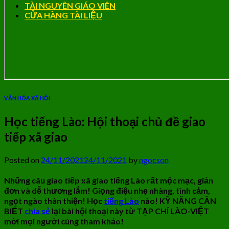
TÀI NGUYÊN GIÁO VIÊN
CỬA HÀNG TÀI LIỆU
VĂN HÓA XÃ HỘI
Học tiếng Lào: Hội thoại chủ đề giao
tiếp xã giao
Posted on
24/11/2021
24/11/2021
by
ngocson
Những câu giao tiếp xã giao tiếng Lào rất mộc mạc, giản
đơn và dễ thương lắm! Giọng điệu nhẹ nhàng, tình cảm,
ngọt ngào thân thiện! Học
tiếng Lào
nào! KỸ NĂNG CẦN
BIẾT
chia sẻ
lại bài hội thoại này từ TẠP CHÍ LÀO-VIỆT
mời mọi người cùng tham khảo!