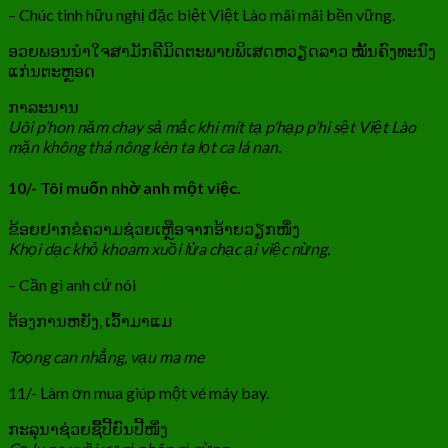
– Chúc tình hữu nghị đặc biệt Việt Lào mãi mãi bền vững.
ອວຍພອນນຳໃຈສາມັກຄີມິດຕະພາບພິເສດຫວຽດລາວ ໝັ້ນຄົງທະນົງ
ແກ່ນຕະຫຼອດ
ກາລະນານ
Uôi p’hon năm chay sả mắc khi mít tạ p’hạp p’hi sệt Việt Lào
mặn không thá nông kèn ta lọt ca lá nan.
10/- Tôi muốn nhờ anh một việc.
ຂ້ອຍຢາກຂໍຄວາມຊ່ວຍເຫຼືອຈາກອ້າຍວຽກໜຶ່ງ
Khọi dạc khỏ khoam xuồi lửa chạc ại việc nừng.
– Cần gì anh cứ nói
ຕ້ອງການຫຍັງ, ເວົ້າມາແມ
Toọng can nhẳng, vạu ma me
11/- Làm ơn mua giúp một vé máy bay.
ກະລຸນາຊ່ວຍຊື້ປີ້ຍົນປີ້ໜຶ່ງ