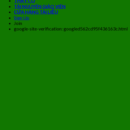
THẦY CÔ
TÀI NGUYÊN GIÁO VIÊN
CỬA HÀNG TÀI LIỆU
Sign Up
Join
google-site-verification: googled562cd95f436163c.html