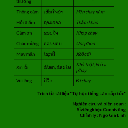
thường
Thông cảm
ເຫັນໃຈນຳ
Hển chay năm
Hỏi thăm
ຖາມຂ່າວ
Thảm khào
Cảm ơn
ຂອບໃຈ
Khọp chay
Chúc mừng
ອວຍພອນ
Uôi p’hon
May mắn
ໂຊກດີ
Xôộc đi
Khỏ thột, khỏ a
Xin lỗi
ຂໍໂທດ, ຂໍອະໄພ
p’hay
Vui lòng
ດີໃຈ
Đi chay
Trích từ tài liệu “Tự học tiếng Lào cấp tốc”
Nghiên cứu và biên soạn :
Sỉviêngkhẹc Connivông
Chỉnh lý : Ngô Gia Linh