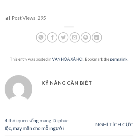
Post Views:
295
This entry was posted in
VĂN HÓA XÃ HỘI
. Bookmark the
permalink
.
KỸ NĂNG CẦN BIẾT
4 thói quen sống mang lại phúc
NGHĨ TÍCH CỰC
lộc, may mắn cho mỗi người