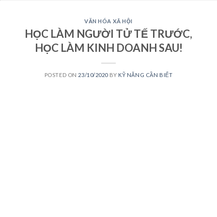
VĂN HÓA XÃ HỘI
HỌC LÀM NGƯỜI TỬ TẾ TRƯỚC,
HỌC LÀM KINH DOANH SAU!
POSTED ON
23/10/2020
BY
KỸ NĂNG CẦN BIẾT