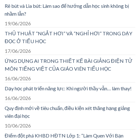
Rê bút và Lia bút: Làm sao để hướng dẫn học sinh không bị
nhầm lẫn?
19/06/2026
THỦ THUẬT “NGẮT HƠI” VÀ “NGHỈ HƠI” TRONG DẠY
ĐỌC Ở TIỂU HỌC
17/06/2026
ỨNG DỤNG AI TRONG THIẾT KẾ BÀI GIẢNG ĐIỆN TỬ
MÔN TIẾNG VIỆT CỦA GIÁO VIÊN TIỂU HỌC
16/06/2026
Dạy học phát triển năng lực: Khi người thầy vẫn… làm thay!
16/06/2026
Quy định mới về tiêu chuẩn, điều kiện xét thăng hạng giảng
viên đại học
10/06/2026
Điểm đột phá KHBD HĐTN Lớp 1: “Làm Quen Với Bạn