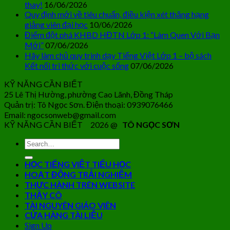
thay!
16/06/2026
Quy định mới về tiêu chuẩn, điều kiện xét thăng hạng
giảng viên đại học
10/06/2026
Điểm đột phá KHBD HĐTN Lớp 1: “Làm Quen Với Bạn
Mới”
07/06/2026
Hãy làm chủ quy trình dạy Tiếng Việt Lớp 1 – bộ sách
Kết nối tri thức với cuộc sống
07/06/2026
KỸ NĂNG CẦN BIẾT
25 Lê Thị Hường, phường Cao Lãnh, Đồng Tháp
Quản trị: Tô Ngọc Sơn. Điện thoại: 0939076466
Email: ngocsonweb@gmail.com
KỸ NĂNG CẦN BIẾT 2026 @
TÔ NGỌC SƠN
HỌC TIẾNG VIỆT TIỂU HỌC
HOẠT ĐỘNG TRẢI NGHIỆM
THỰC HÀNH TRÊN WEBSITE
THẦY CÔ
TÀI NGUYÊN GIÁO VIÊN
CỬA HÀNG TÀI LIỆU
Sign Up