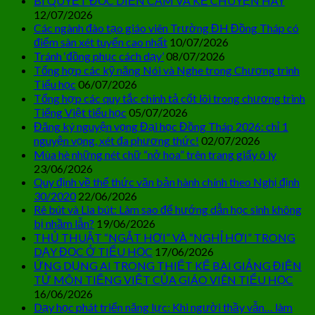
BÍ QUYẾT ĐỌC DIỄN CẢM VÀ KỂ CHUYỆN HAY
12/07/2026
Các ngành đào tạo giáo viên Trường ĐH Đồng Tháp có
điểm sàn xét tuyển cao nhất
10/07/2026
Tránh ‘đồng phục cách dạy’
08/07/2026
Tổng hợp các kỹ năng Nói và Nghe trong Chương trình
Tiểu học
06/07/2026
Tổng hợp các quy tắc chính tả cốt lõi trong chương trình
Tiếng Việt tiểu học
05/07/2026
Đăng ký nguyện vọng Đại học Đồng Tháp 2026: chỉ 1
nguyện vọng, xét đa phương thức!
02/07/2026
Mùa hè những nét chữ “nở hoa” trên trang giấy ô ly
23/06/2026
Quy định về thể thức văn bản hành chính theo Nghị định
30/2020
22/06/2026
Rê bút và Lia bút: Làm sao để hướng dẫn học sinh không
bị nhầm lẫn?
19/06/2026
THỦ THUẬT “NGẮT HƠI” VÀ “NGHỈ HƠI” TRONG
DẠY ĐỌC Ở TIỂU HỌC
17/06/2026
ỨNG DỤNG AI TRONG THIẾT KẾ BÀI GIẢNG ĐIỆN
TỬ MÔN TIẾNG VIỆT CỦA GIÁO VIÊN TIỂU HỌC
16/06/2026
Dạy học phát triển năng lực: Khi người thầy vẫn… làm