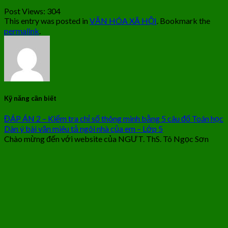
Post Views:
304
This entry was posted in
VĂN HÓA XÃ HỘI
. Bookmark the
permalink
.
Kỹ năng cần biết
ĐÁP ÁN 2 – Kiểm tra chỉ số thông minh bằng 5 câu đố Toán học
Dàn ý bài văn miêu tả ngôi nhà của em – Lớp 5
Chào mừng đến với website của NGƯT. ThS. Tô Ngọc Sơn