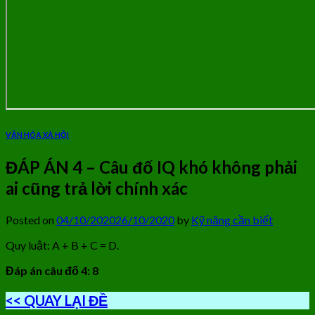
VĂN HÓA XÃ HỘI
ĐÁP ÁN 4 – Câu đố IQ khó không phải
ai cũng trả lời chính xác
Posted on
04/10/2020
26/10/2020
by
Kỹ năng cần biết
Quy luật: A + B + C = D.
Đáp án câu đố 4: 8
<< QUAY LẠI ĐỀ