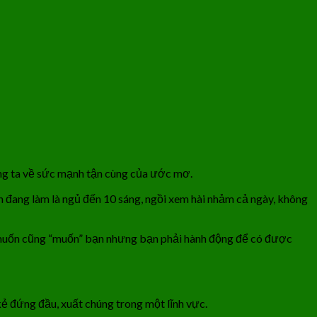
húng ta về sức mạnh tận cùng của ước mơ.
đang làm là ngủ đến 10 sáng, ngồi xem hài nhảm cả ngày, không
 muốn cũng “muốn” bạn nhưng bạn phải hành động để có được
kẻ đứng đầu, xuất chúng trong một lĩnh vực.