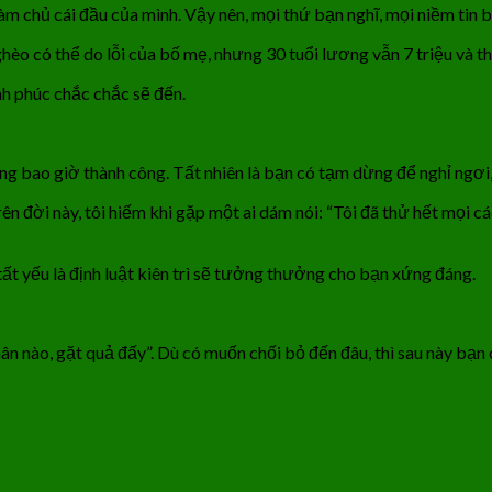
làm chủ cái đầu của mình. Vậy nên, mọi thứ bạn nghĩ, mọi niềm tin 
èo có thể do lỗi của bố mẹ, nhưng 30 tuổi lương vẫn 7 triệu và tha
nh phúc chắc chắc sẽ đến.
g bao giờ thành công. Tất nhiên là bạn có tạm dừng để nghỉ ng
rên đời này, tôi hiếm khi gặp một ai dám nói: “Tôi đã thử hết mọi c
 tất yếu là định luật kiên trì sẽ tưởng thưởng cho bạn xứng đáng.
ân nào, gặt quả đấy”. Dù có muốn chối bỏ đến đâu, thì sau này bạn 