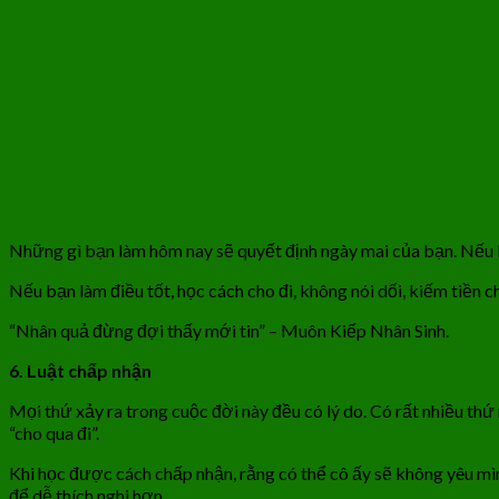
Những gì bạn làm hôm nay sẽ quyết định ngày mai của bạn. Nếu b
Nếu bạn làm điều tốt, học cách cho đi, không nói dối, kiếm tiền c
“Nhân quả đừng đợi thấy mới tin” – Muôn Kiếp Nhân Sinh.
6. Luật chấp nhận
Mọi thứ xảy ra trong cuộc đời này đều có lý do. Có rất nhiều th
“cho qua đi”.
Khi học được cách chấp nhận, rằng có thể cô ấy sẽ không yêu mình
để dễ thích nghi hơn.