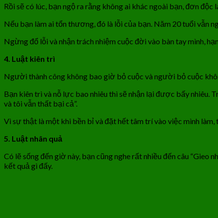
Rồi sẽ có lúc, bạn ngộ ra rằng không ai khác ngoài bạn, đơn độc 
Nếu bạn làm ai tổn thương, đó là lỗi của bạn. Năm 20 tuổi vẫn ngh
Ngừng đổ lỗi và nhận trách nhiệm cuộc đời vào bàn tay mình, hạ
4. Luật kiên trì
Người thành công không bao giờ bỏ cuộc và người bỏ cuộc khôn
Bạn kiên trì và nỗ lực bao nhiêu thì sẽ nhận lại được bấy nhiêu. T
và tôi vẫn thất bại cả”.
Vì sự thật là một khi bền bỉ và đặt hết tâm trí vào việc mình làm,
5. Luật nhân quả
Có lẽ sống đến giờ này, bạn cũng nghe rất nhiều đến câu “Gieo nh
kết quả gì đấy.