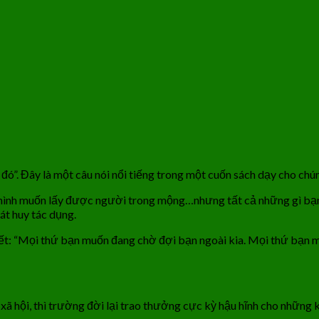
c đó”. Đây là một câu nói nổi tiếng trong một cuốn sách dạy cho c
 mình muốn lấy được người trong mộng…nhưng tất cả những gì bạn 
át huy tác dụng.
iết: “Mọi thứ bạn muốn đang chờ đợi bạn ngoài kia. Mọi thứ bạn
xã hội, thì trường đời lại trao thưởng cực kỳ hậu hĩnh cho những 