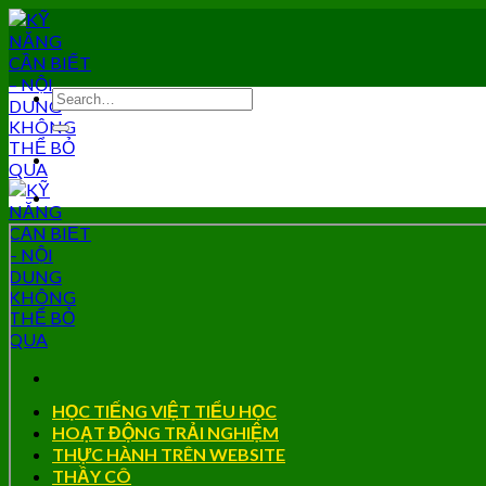
Skip
to
content
HỌC TIẾNG VIỆT TIỂU HỌC
HOẠT ĐỘNG TRẢI NGHIỆM
THỰC HÀNH TRÊN WEBSITE
THẦY CÔ