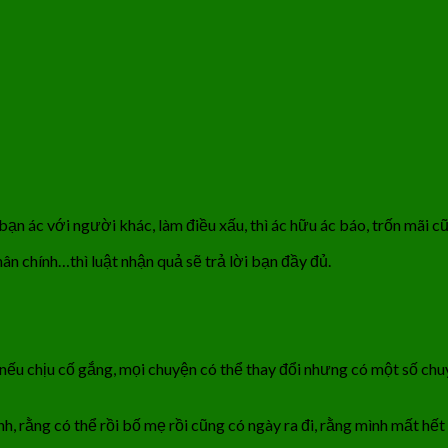
ạn ác với người khác, làm điều xấu, thì ác hữu ác báo, trốn mãi 
hân chính…thì luật nhận quả sẽ trả lời bạn đầy đủ.
ứ nếu chịu cố gắng, mọi chuyện có thể thay đổi nhưng có một số ch
, rằng có thể rồi bố mẹ rồi cũng có ngày ra đi, rằng mình mất hết 