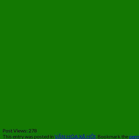
Post Views:
278
This entry was posted in
VĂN HÓA XÃ HỘI
. Bookmark the
perm