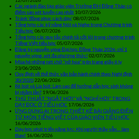
Các ngành đào tạo giáo viên Trường ĐH Đồng Tháp có
điểm sàn xét tuyển cao nhất
10/07/2026
Tránh ‘đồng phục cách dạy’
08/07/2026
Tổng hợp các kỹ năng Nói và Nghe trong Chương trình
Tiểu học
06/07/2026
Tổng hợp các quy tắc chính tả cốt lõi trong chương trình
Tiếng Việt tiểu học
05/07/2026
Đăng ký nguyện vọng Đại học Đồng Tháp 2026: chỉ 1
nguyện vọng, xét đa phương thức!
02/07/2026
Mùa hè những nét chữ “nở hoa” trên trang giấy ô ly
23/06/2026
Quy định về thể thức văn bản hành chính theo Nghị định
30/2020
22/06/2026
Rê bút và Lia bút: Làm sao để hướng dẫn học sinh không
bị nhầm lẫn?
19/06/2026
THỦ THUẬT “NGẮT HƠI” VÀ “NGHỈ HƠI” TRONG
DẠY ĐỌC Ở TIỂU HỌC
17/06/2026
ỨNG DỤNG AI TRONG THIẾT KẾ BÀI GIẢNG ĐIỆN
TỬ MÔN TIẾNG VIỆT CỦA GIÁO VIÊN TIỂU HỌC
16/06/2026
Dạy học phát triển năng lực: Khi người thầy vẫn… làm
thay!
16/06/2026