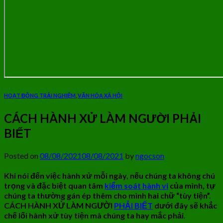
HOẠT ĐỘNG TRẢI NGHIỆM
,
VĂN HÓA XÃ HỘI
CÁCH HÀNH XỬ LÀM NGƯỜI PHẢI
BIẾT
Posted on
08/08/2021
08/08/2021
by
ngocson
Khi nói đến việc hành xử mỗi ngày, nếu chúng ta không chú
trọng và đặc biệt quan tâm
kiểm soát hành vi
của mình, tự
chúng ta thường gán ép thêm cho mình hai chữ “tùy tiện”.
CÁCH HÀNH XỬ LÀM NGƯỜI
PHẢI BIẾT
dưới đây sẽ khắc
chế lối hành xử tùy tiện mà chúng ta hay mắc phải.