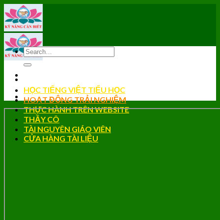
Skip
to
content
HỌC TIẾNG VIỆT TIỂU HỌC
HOẠT ĐỘNG TRẢI NGHIỆM
THỰC HÀNH TRÊN WEBSITE
THẦY CÔ
TÀI NGUYÊN GIÁO VIÊN
CỬA HÀNG TÀI LIỆU