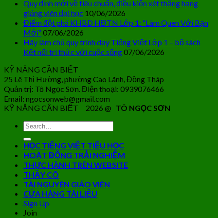
Quy định mới về tiêu chuẩn, điều kiện xét thăng hạng
giảng viên đại học
10/06/2026
Điểm đột phá KHBD HĐTN Lớp 1: “Làm Quen Với Bạn
Mới”
07/06/2026
Hãy làm chủ quy trình dạy Tiếng Việt Lớp 1 – bộ sách
Kết nối tri thức với cuộc sống
07/06/2026
KỸ NĂNG CẦN BIẾT
25 Lê Thị Hường, phường Cao Lãnh, Đồng Tháp
Quản trị: Tô Ngọc Sơn. Điện thoại: 0939076466
Email: ngocsonweb@gmail.com
KỸ NĂNG CẦN BIẾT 2026 @
TÔ NGỌC SƠN
HỌC TIẾNG VIỆT TIỂU HỌC
HOẠT ĐỘNG TRẢI NGHIỆM
THỰC HÀNH TRÊN WEBSITE
THẦY CÔ
TÀI NGUYÊN GIÁO VIÊN
CỬA HÀNG TÀI LIỆU
Sign Up
Join