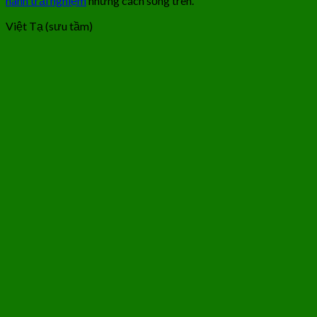
hành trải nghiệm
những cách sống trên.
Việt Tạ (sưu tầm)