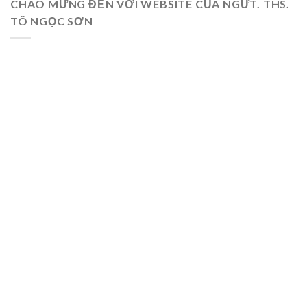
CHÀO MỪNG ĐẾN VỚI WEBSITE CỦA NGƯT. THS.
TÔ NGỌC SƠN