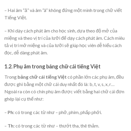
– Hai âm “ă” và âm “â” không đứng một mình trong chữ viết
Tiếng Việt.
– Khi dạy cách phát âm cho học sinh, dựa theo độ mở của
miệng và theo vị trí của lưỡi để dạy cách phát âm. Cách miêu
tả vị trí mở miệng và của lưỡi sẽ giúp học viên dễ hiểu cách
đọc, dễ dàng phát âm.
1.2. Phụ âm trong bảng chữ cái tiếng Việt
Trong
bảng chữ cái tiếng Việt
có phần lớn các phụ âm, đều
được ghi bằng một chữ cái duy nhất đó là: b, t, v, s, x, r…
Ngoài ra còn có chín phụ âm được viết bằng hai chữ cái đơn
ghép lại cụ thể như:
–
Ph:
có trong các từ như – phở, phim, phấp phới.
–
Th:
có trong các từ như – thướt tha, thê thảm.