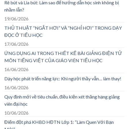
Rê bút và Lia bút: Làm sao để hướng dẫn học sinh không bị
nhầm lẫn?
19/06/2026
THỦ THUẬT “NGẮT HƠI” VÀ “NGHỈ HƠI” TRONG DẠY
ĐỌC Ở TIỂU HỌC
17/06/2026
ỨNG DỤNG AI TRONG THIẾT KẾ BÀI GIẢNG ĐIỆN TỬ
MÔN TIẾNG VIỆT CỦA GIÁO VIÊN TIỂU HỌC
16/06/2026
Dạy học phát triển năng lực: Khi người thầy vẫn… làm thay!
16/06/2026
Quy định mới về tiêu chuẩn, điều kiện xét thăng hạng giảng
viên đại học
10/06/2026
Điểm đột phá KHBD HĐTN Lớp 1: “Làm Quen Với Bạn