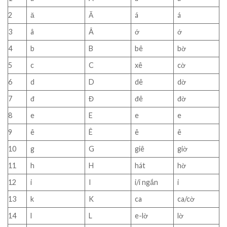
2
ă
Ă
á
á
3
â
Â
ớ
ớ
4
b
B
bê
bờ
5
c
C
xê
cờ
6
d
D
dê
dờ
7
đ
Đ
đê
đờ
8
e
E
e
e
9
ê
Ê
ê
ê
10
g
G
giê
giờ
11
h
H
hát
hờ
12
i
I
i/i ngắn
i
13
k
K
ca
ca/cờ
14
l
L
e-lờ
lờ