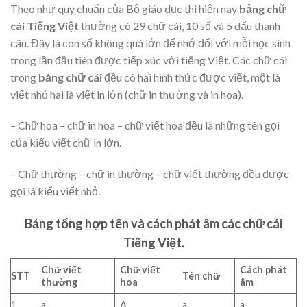
Theo như quy chuẩn của Bộ giáo dục thì hiện nay
bảng chữ
cái Tiếng Việt
thường có 29 chữ cái, 10 số và 5 dấu thanh
câu. Đây là con số không quá lớn để nhớ đối với mỗi học sinh
trong lần đầu tiên được tiếp xúc với tiếng Việt. Các chữ cái
trong
bảng chữ cái
đều có hai hình thức được viết, một là
viết nhỏ hai là viết in lớn (chữ in thường và in hoa).
– Chữ hoa – chữ in hoa – chữ viết hoa đều là những tên gọi
của kiểu viết chữ in lớn.
– Chữ thường – chữ in thường – chữ viết thường đều được
gọi là kiểu viết nhỏ.
Bảng tổng hợp tên và cách phát âm các chữ cái
Tiếng Việt.
Chữ viết
Chữ viết
Cách phát
STT
Tên chữ
thường
hoa
âm
1
a
A
a
a