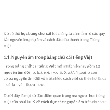
Để có thể
học bảng chữ cái
tốt chúng ta cần nắm rõ các quy
tắc nguyên âm, phụ âm và cách đặt dấu thanh trong Tiếng
Việt.
1.1. Nguyên âm trong bảng chữ cái tiếng Việt
Trong
bảng chữ cái tiếng Việt
mới nhất hiện nay gồm
12
nguyên âm đơn
: a, ă, â, e, ê, i, y, o, ô, ơ, u, ư. Ngoài ra còn
có
ba nguyên âm đôi
với rất nhiều cách viết cụ thể như là: ua
– uô, ia – yê – iê, ưa – ươ.
Dưới đây là một số đặc điểm quan trọng mà người học tiếng
Việt cần phải lưu ý về
cách đọc các nguyên âm
trên như sau: