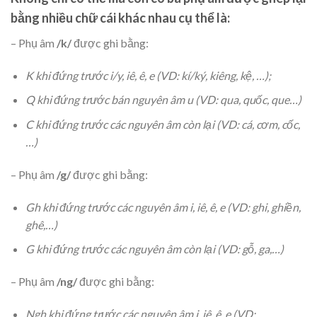
bằng nhiều chữ cái khác nhau cụ thể là:
– Phụ âm
/k/
được ghi bằng:
K khi đứng trước i/y, iê, ê, e (VD: kí/ký, kiêng, kệ, …);
Q khi đứng trước bán nguyên âm u (VD: qua, quốc, que…)
C khi đứng trước các nguyên âm còn lại (VD: cá, cơm, cốc,
…)
– Phụ âm
/g/
được ghi bằng:
Gh khi đứng trước các nguyên âm i, iê, ê, e (VD: ghi, ghiền,
ghê,…)
G khi đứng trước các nguyên âm còn lại (VD: gỗ, ga,…)
– Phụ âm
/ng/
được ghi bằng:
Ngh khi đứng trước các nguyên âm i, iê, ê, e (VD: