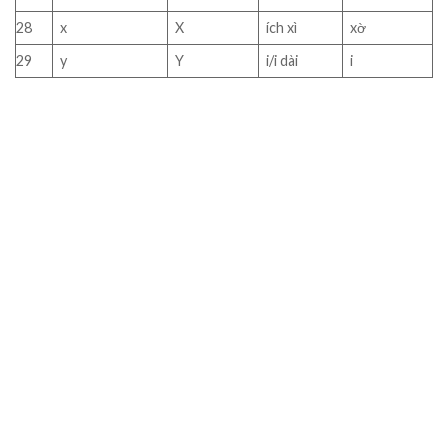
28
x
X
ích xì
xờ
29
y
Y
i/i dài
i