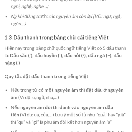
nghi, nghệ, nghe…)
Ng khi đứng trước các nguyên âm còn lại (VD: ngư, ngả,
ngón…)
1.3. Dấu thanh trong bảng chữ cái tiếng Việt
Hiện nay trong bảng chữ quốc ngữ tiếng Việt có 5 dấu thanh
là:
Dấu sắc (´), dấu huyền (`), dấu hỏi (ˀ), dấu ngã (~), dấu
nặng (.)
Quy tắc đặt dấu thanh trong tiếng Việt
Nếu trong từ
có một nguyên âm thì đặt dấu ở nguyên
âm
(Ví dụ: u, ngủ, nhú,…)
Nếu
nguyên âm đôi thì đánh vào nguyên âm đầu
tiên
(Ví dụ: ua, của,…) Lưu ý một số từ như “quả” hay “già”
thì “qu” và “gi” là phụ âm đôi kết hơn nguyên âm “a”