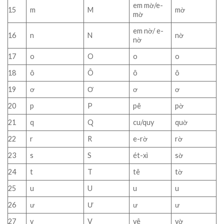
em mờ/e-
15
m
M
mờ
mờ
em nờ/ e-
16
n
N
nờ
nờ
17
o
O
o
o
18
ô
Ô
ô
ô
19
ơ
Ơ
ơ
ơ
20
p
P
pê
pờ
21
q
Q
cu/quy
quờ
22
r
R
e-rờ
rờ
23
s
S
ét-xì
sờ
24
t
T
tê
tờ
25
u
U
u
u
26
ư
Ư
ư
ư
27
v
V
vê
vờ