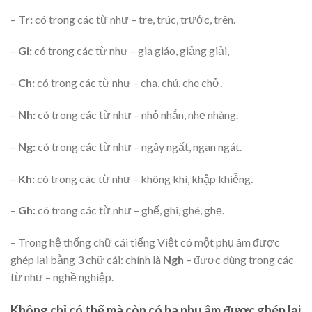
–
Tr:
có trong các từ như – tre, trúc, trước, trên.
–
Gi:
có trong các từ như – gia giáo, giảng giải,
–
Ch:
có trong các từ như – cha, chú, che chở.
–
Nh:
có trong các từ như – nhỏ nhắn, nhẹ nhàng.
–
Ng:
có trong các từ như – ngây ngất, ngan ngát.
–
Kh:
có trong các từ như – không khí, khập khiễng.
–
Gh:
có trong các từ như – ghế, ghi, ghé, ghẹ.
– Trong hệ thống chữ cái tiếng Việt có một phụ âm được
ghép lại bằng 3 chữ cái: chính là
Ngh
– được dùng trong các
từ như – nghề nghiệp.
Không chỉ có thế mà còn có ba phụ âm được ghép lại