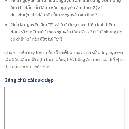
Nếu
nguyên âm 3 hoặc nguyên âm đôi cộng với 1 phụ
âm thì dấu sẽ đánh vào nguyên âm thứ 2
(Ví
dụ:
khuỷu
thì dấu sẽ nằm ở nguyên âm thứ 2)
Nếu là
nguyên âm “ê” và “ơ” được ưu tiên khi thêm
dấu
(Ví dụ: “thuở” theo nguyên tắc dấu sẽ ở “u” nhưng do
có chữ “ơ” nên đặt tại “ơ”)
Chú ý: Hiện nay trên một số thiết bị máy tính sử dụng nguyên
tắc đặt dấu mới dựa theo bảng IPA tiếng Anh nên có thể vị trí
đặt dấu có sự khác biệt.
Bảng chữ cái cực đẹp