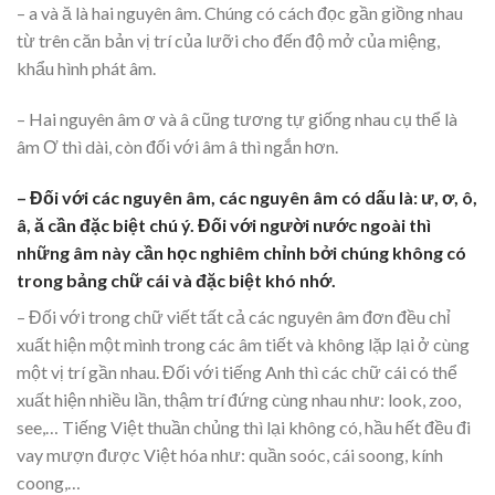
– a và ă là hai nguyên âm. Chúng có cách đọc gần giồng nhau
từ trên căn bản vị trí của lưỡi cho đến độ mở của miệng,
khẩu hình phát âm.
– Hai nguyên âm ơ và â cũng tương tự giống nhau cụ thể là
âm Ơ thì dài, còn đối với âm â thì ngắn hơn.
– Đối với các nguyên âm, các nguyên âm có dấu là: ư, ơ, ô,
â, ă cần đặc biệt chú ý. Đối với người nước ngoài thì
những âm này cần học nghiêm chỉnh bởi chúng không có
trong bảng chữ cái và đặc biệt khó nhớ.
– Đối với trong chữ viết tất cả các nguyên âm đơn đều chỉ
xuất hiện một mình trong các âm tiết và không lặp lại ở cùng
một vị trí gần nhau. Đối với tiếng Anh thì các chữ cái có thể
xuất hiện nhiều lần, thậm trí đứng cùng nhau như: look, zoo,
see,… Tiếng Việt thuần chủng thì lại không có, hầu hết đều đi
vay mượn được Việt hóa như: quần soóc, cái soong, kính
coong,…