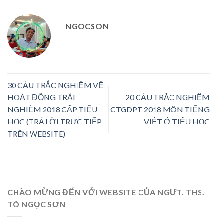
NGOCSON
30 CÂU TRẮC NGHIỆM VỀ
HOẠT ĐỘNG TRẢI
20 CÂU TRẮC NGHIỆM
NGHIỆM 2018 CẤP TIỂU
CTGDPT 2018 MÔN TIẾNG
HỌC (TRẢ LỜI TRỰC TIẾP
VIỆT Ở TIỂU HỌC
TRÊN WEBSITE)
CHÀO MỪNG ĐẾN VỚI WEBSITE CỦA NGƯT. THS.
TÔ NGỌC SƠN