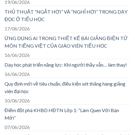
19/06/2026
THỦ THUẬT “NGẮT HƠI” VÀ “NGHỈ HƠI” TRONG DẠY
ĐỌC Ở TIỂU HỌC
17/06/2026
ỨNG DỤNG AI TRONG THIẾT KẾ BÀI GIẢNG ĐIỆN TỬ
MÔN TIẾNG VIỆT CỦA GIÁO VIÊN TIỂU HỌC
16/06/2026
Dạy học phát triển năng lực: Khi người thầy vẫn… làm thay!
16/06/2026
Quy định mới về tiêu chuẩn, điều kiện xét thăng hạng giảng
viên đại học
10/06/2026
Điểm đột phá KHBD HĐTN Lớp 1: “Làm Quen Với Bạn
Mới”
07/06/2026