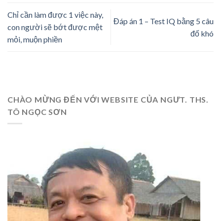
Chỉ cần làm được 1 việc này,
Đáp án 1 – Test IQ bằng 5 câu
con người sẽ bớt được mệt
đố khó
mỏi, muộn phiền
CHÀO MỪNG ĐẾN VỚI WEBSITE CỦA NGƯT. THS.
TÔ NGỌC SƠN