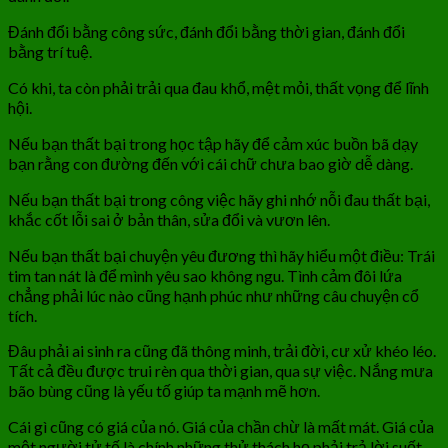
Đánh đổi bằng công sức, đánh đổi bằng thời gian, đánh đổi
bằng trí tuệ.
Có khi, ta còn phải trải qua đau khổ, mệt mỏi, thất vọng để lĩnh
hội.
Nếu bạn thất bại trong học tập hãy để cảm xúc buồn bã dạy
bạn rằng con đường đến với cái chữ chưa bao giờ dễ dàng.
Nếu bạn thất bại trong công việc hãy ghi nhớ nỗi đau thất bại,
khắc cốt lỗi sai ở bản thân, sửa đổi và vươn lên.
Nếu bạn thất bại chuyện yêu đương thì hãy hiểu một điều: Trái
tim tan nát là để mình yêu sao không ngu. Tình cảm đôi lứa
chẳng phải lúc nào cũng hạnh phúc như những câu chuyện cổ
tích.
Đâu phải ai sinh ra cũng đã thông minh, trải đời, cư xử khéo léo.
Tất cả đều được trui rèn qua thời gian, qua sự việc. Nắng mưa
bão bùng cũng là yếu tố giúp ta mạnh mẽ hơn.
Cái gì cũng có giá của nó. Giá của chần chừ là mất mát. Giá của
một người tử tế là chính những thử thách họ phải trả lời suốt