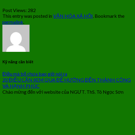
Post Views:
282
This entry was posted in
VĂN HÓA XÃ HỘI
. Bookmark the
permalink
.
Kỹ năng cần biết
Điều mà bố chưa bao giờ nói ra
20 ĐIỀU CẦN XEM QUA ĐỂ HƯỚNG ĐẾN THÀNH CÔNG
VÀ HẠNH PHÚC
Chào mừng đến với website của NGƯT. ThS. Tô Ngọc Sơn