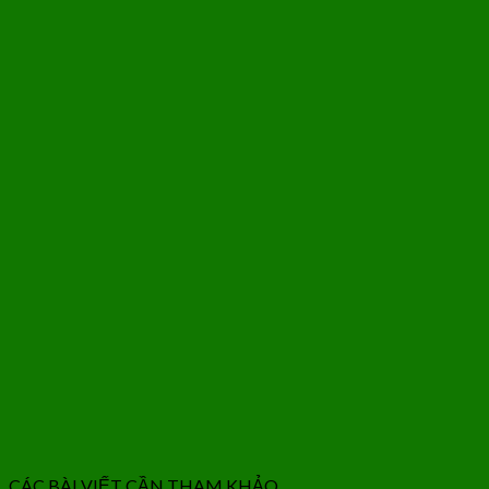
CÁC BÀI VIẾT CẦN THAM KHẢO