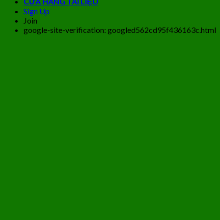
CỬA HÀNG TÀI LIỆU
Sign Up
Join
google-site-verification: googled562cd95f436163c.html