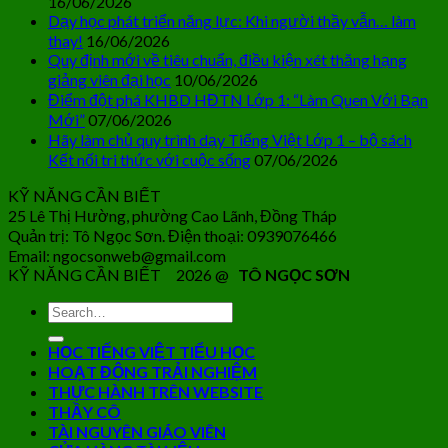
16/06/2026
Dạy học phát triển năng lực: Khi người thầy vẫn… làm
thay!
16/06/2026
Quy định mới về tiêu chuẩn, điều kiện xét thăng hạng
giảng viên đại học
10/06/2026
Điểm đột phá KHBD HĐTN Lớp 1: “Làm Quen Với Bạn
Mới”
07/06/2026
Hãy làm chủ quy trình dạy Tiếng Việt Lớp 1 – bộ sách
Kết nối tri thức với cuộc sống
07/06/2026
KỸ NĂNG CẦN BIẾT
25 Lê Thị Hường, phường Cao Lãnh, Đồng Tháp
Quản trị: Tô Ngọc Sơn. Điện thoại: 0939076466
Email: ngocsonweb@gmail.com
KỸ NĂNG CẦN BIẾT 2026 @
TÔ NGỌC SƠN
HỌC TIẾNG VIỆT TIỂU HỌC
HOẠT ĐỘNG TRẢI NGHIỆM
THỰC HÀNH TRÊN WEBSITE
THẦY CÔ
TÀI NGUYÊN GIÁO VIÊN