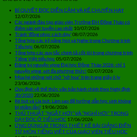
BÍ QUYẾT ĐỌC DIỄN CẢM VÀ KỂ CHUYỆN HAY
12/07/2026
Các ngành đào tạo giáo viên Trường ĐH Đồng Tháp có
điểm sàn xét tuyển cao nhất
10/07/2026
Tránh ‘đồng phục cách dạy’
08/07/2026
Tổng hợp các kỹ năng Nói và Nghe trong Chương trình
Tiểu học
06/07/2026
Tổng hợp các quy tắc chính tả cốt lõi trong chương trình
Tiếng Việt tiểu học
05/07/2026
Đăng ký nguyện vọng Đại học Đồng Tháp 2026: chỉ 1
nguyện vọng, xét đa phương thức!
02/07/2026
Mùa hè những nét chữ “nở hoa” trên trang giấy ô ly
23/06/2026
Quy định về thể thức văn bản hành chính theo Nghị định
30/2020
22/06/2026
Rê bút và Lia bút: Làm sao để hướng dẫn học sinh không
bị nhầm lẫn?
19/06/2026
THỦ THUẬT “NGẮT HƠI” VÀ “NGHỈ HƠI” TRONG
DẠY ĐỌC Ở TIỂU HỌC
17/06/2026
ỨNG DỤNG AI TRONG THIẾT KẾ BÀI GIẢNG ĐIỆN
TỬ MÔN TIẾNG VIỆT CỦA GIÁO VIÊN TIỂU HỌC