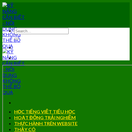
Skip
to
content
HỌC TIẾNG VIỆT TIỂU HỌC
HOẠT ĐỘNG TRẢI NGHIỆM
THỰC HÀNH TRÊN WEBSITE
THẦY CÔ