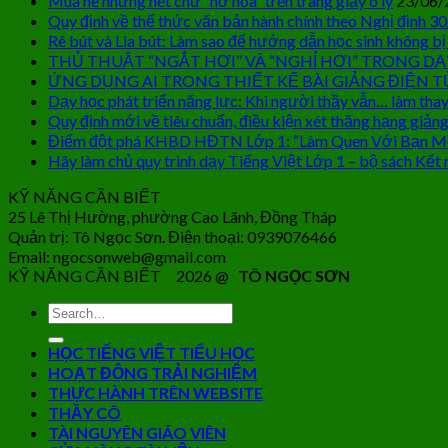
Mùa hè những nét chữ “nở hoa” trên trang giấy ô ly
23/06/
Quy định về thể thức văn bản hành chính theo Nghị định 3
Rê bút và Lia bút: Làm sao để hướng dẫn học sinh không bị
THỦ THUẬT “NGẮT HƠI” VÀ “NGHỈ HƠI” TRONG DẠ
ỨNG DỤNG AI TRONG THIẾT KẾ BÀI GIẢNG ĐIỆN T
Dạy học phát triển năng lực: Khi người thầy vẫn… làm thay
Quy định mới về tiêu chuẩn, điều kiện xét thăng hạng giảng
Điểm đột phá KHBD HĐTN Lớp 1: “Làm Quen Với Bạn M
Hãy làm chủ quy trình dạy Tiếng Việt Lớp 1 – bộ sách Kết n
KỸ NĂNG CẦN BIẾT
25 Lê Thị Hường, phường Cao Lãnh, Đồng Tháp
Quản trị: Tô Ngọc Sơn. Điện thoại: 0939076466
Email: ngocsonweb@gmail.com
KỸ NĂNG CẦN BIẾT 2026 @
TÔ NGỌC SƠN
HỌC TIẾNG VIỆT TIỂU HỌC
HOẠT ĐỘNG TRẢI NGHIỆM
THỰC HÀNH TRÊN WEBSITE
THẦY CÔ
TÀI NGUYÊN GIÁO VIÊN