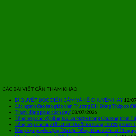
CÁC BÀI VIẾT CẦN THAM KHẢO
BÍ QUYẾT ĐỌC DIỄN CẢM VÀ KỂ CHUYỆN HAY
12/0
Các ngành đào tạo giáo viên Trường ĐH Đồng Tháp có điể
Tránh ‘đồng phục cách dạy’
08/07/2026
Tổng hợp các kỹ năng Nói và Nghe trong Chương trình Ti
Tổng hợp các quy tắc chính tả cốt lõi trong chương trình T
Đăng ký nguyện vọng Đại học Đồng Tháp 2026: chỉ 1 nguy