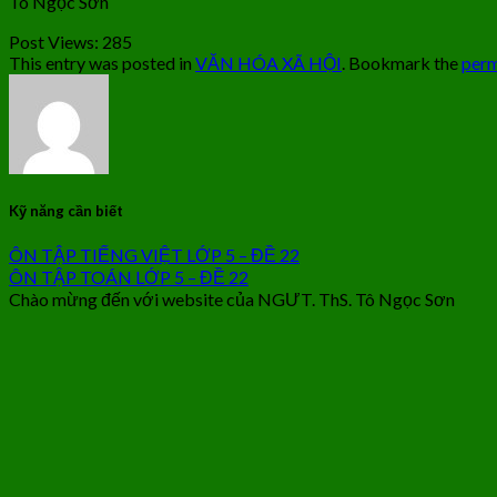
Tô Ngọc Sơn
Post Views:
285
This entry was posted in
VĂN HÓA XÃ HỘI
. Bookmark the
perm
Kỹ năng cần biết
ÔN TẬP TIẾNG VIỆT LỚP 5 – ĐỀ 22
ÔN TẬP TOÁN LỚP 5 – ĐỀ 22
Chào mừng đến với website của NGƯT. ThS. Tô Ngọc Sơn