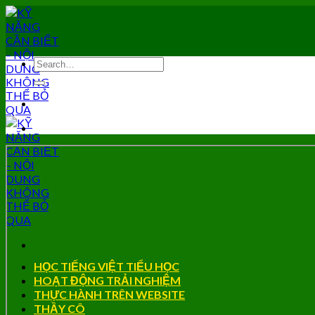
Skip
to
content
HỌC TIẾNG VIỆT TIỂU HỌC
HOẠT ĐỘNG TRẢI NGHIỆM
THỰC HÀNH TRÊN WEBSITE
THẦY CÔ