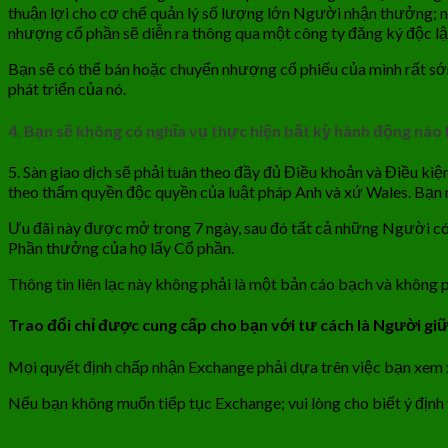
thuận lợi cho cơ chế quản lý số lượng lớn Người nhận thưởng; 
nhượng cổ phần sẽ diễn ra thông qua một công ty đăng ký độc lậ
Bạn sẽ có thể bán hoặc chuyển nhượng cổ phiếu của mình rất sớm
phát triển của nó.
4. Bạn sẽ không có nghĩa vụ thực hiện bất kỳ hành động nào
5. Sàn giao dịch sẽ phải tuân theo đầy đủ Điều khoản và Điều k
theo thẩm quyền độc quyền của luật pháp Anh và xứ Wales. Bạn n
Ưu đãi này được mở trong 7 ngày, sau đó tất cả những Người có
Phần thưởng của họ lấy Cổ phần.
Thông tin liên lạc này không phải là một bản cáo bạch và không p
Trao đổi chỉ được cung cấp cho bạn với tư cách là Người g
Mọi quyết định chấp nhận Exchange phải dựa trên việc bạn xem 
Nếu bạn không muốn tiếp tục Exchange; vui lòng cho biết ý định