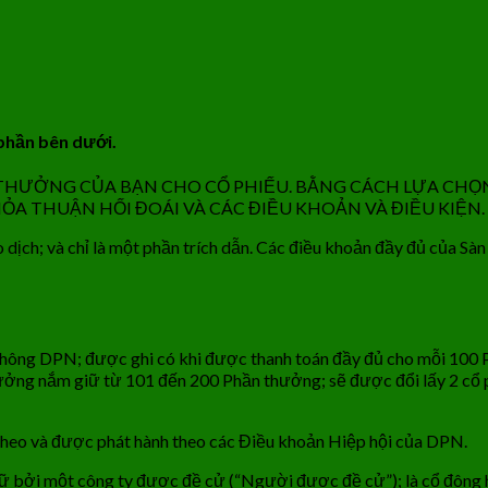
 phần bên dưới.
 THƯỞNG CỦA BẠN CHO CỔ PHIẾU. BẰNG CÁCH LỰA CHỌ
ỎA THUẬN HỐI ĐOÁI VÀ CÁC ĐIỀU KHOẢN VÀ ĐIỀU KIỆN.
dịch; và chỉ là một phần trích dẫn. Các điều khoản đầy đủ của Sàn
 thông DPN; được ghi có khi được thanh toán đầy đủ cho mỗi 10
ởng nắm giữ từ 101 đến 200 Phần thưởng; sẽ được đổi lấy 2 cổ p
 theo và được phát hành theo các Điều khoản Hiệp hội của DPN.
 bởi một công ty được đề cử (“Người được đề cử”); là cổ đông hợ