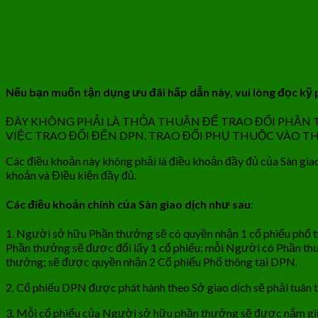
Nếu bạn muốn tận dụng ưu đãi hấp dẫn này, vui lòng đọc kỹ
ĐÂY KHÔNG PHẢI LÀ THỎA THUẬN ĐỂ TRAO ĐỔI PHẦN
VIỆC TRAO ĐỔI ĐẾN DPN. TRAO ĐỔI PHỤ THUỘC VÀO TH
Các điều khoản này không phải là điều khoản đầy đủ của Sàn giao 
khoản và Điều kiện đầy đủ.
Các điều khoản chính của Sàn giao dịch như sau:
1. Người sở hữu Phần thưởng sẽ có quyền nhận 1 cổ phiếu phổ
Phần thưởng sẽ được đổi lấy 1 cổ phiếu; mỗi Người có Phần thư
thưởng; sẽ được quyền nhận 2 Cổ phiếu Phổ thông tại DPN.
2. Cổ phiếu DPN được phát hành theo Sở giao dịch sẽ phải tuân
3. Mỗi cổ phiếu của Người sở hữu phần thưởng sẽ được nắm giữ