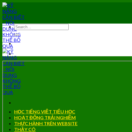
Skip
to
content
HỌC TIẾNG VIỆT TIỂU HỌC
HOẠT ĐỘNG TRẢI NGHIỆM
THỰC HÀNH TRÊN WEBSITE
THẦY CÔ