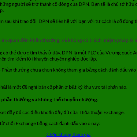
những người sẽ trở thành cổ đông của DPN. Bạn sẽ là chủ sở hữu 
p.
 sau khi trao đổi; DPN sẽ liên hệ với bạn với tư cách là cổ đông
 liên quan đến Phần thưởng; và không có trách nhiệm pháp lý 
iện; có thể được tìm thấy ở đây. DPN là một PLC của Vương quốc A
ên tìm kiếm lời khuyên chuyên nghiệp độc lập.
 Phần thưởng chưa chọn không tham gia bằng cách đánh dấu vào ô
hải là một đề nghị bán cổ phần ở bất kỳ khu vực tài phán nào.
iữ phần thưởng và không thể chuyển nhượng.
xét đầy đủ các điều khoản đầy đủ của Thỏa thuận Exchange.
 từ chối Exchange bằng cách đánh dấu vào ô này:
Chọn không tham gia