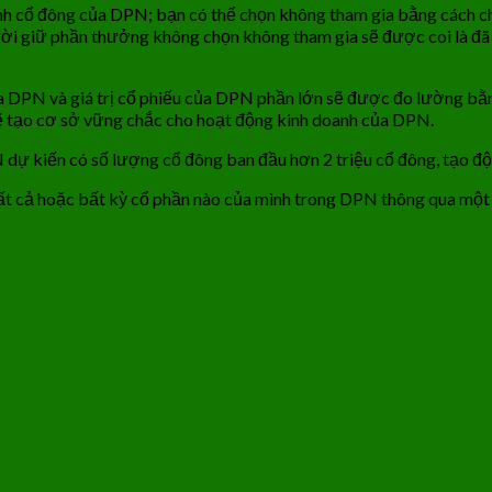
cổ đông của DPN; bạn có thể chọn không tham gia bằng cách chỉ 
i giữ phần thưởng không chọn không tham gia sẽ được coi là đã 
 của DPN và giá trị cổ phiếu của DPN phần lớn sẽ được đo lường bằ
ẽ tạo cơ sở vững chắc cho hoạt động kinh doanh của DPN.
dự kiến ​​có số lượng cổ đông ban đầu hơn 2 triệu cổ đông, tạo đ
ất cả hoặc bất kỳ cổ phần nào của mình trong DPN thông qua một 