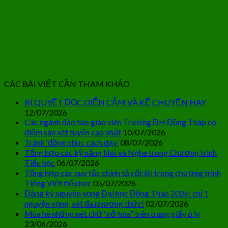
CÁC BÀI VIẾT CẦN THAM KHẢO
BÍ QUYẾT ĐỌC DIỄN CẢM VÀ KỂ CHUYỆN HAY
12/07/2026
Các ngành đào tạo giáo viên Trường ĐH Đồng Tháp có
điểm sàn xét tuyển cao nhất
10/07/2026
Tránh ‘đồng phục cách dạy’
08/07/2026
Tổng hợp các kỹ năng Nói và Nghe trong Chương trình
Tiểu học
06/07/2026
Tổng hợp các quy tắc chính tả cốt lõi trong chương trình
Tiếng Việt tiểu học
05/07/2026
Đăng ký nguyện vọng Đại học Đồng Tháp 2026: chỉ 1
nguyện vọng, xét đa phương thức!
02/07/2026
Mùa hè những nét chữ “nở hoa” trên trang giấy ô ly
23/06/2026