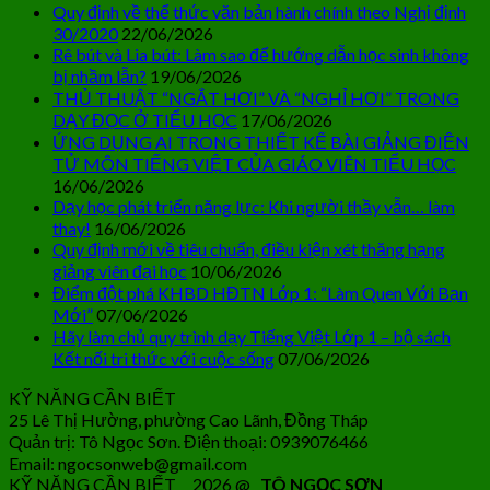
Quy định về thể thức văn bản hành chính theo Nghị định
30/2020
22/06/2026
Rê bút và Lia bút: Làm sao để hướng dẫn học sinh không
bị nhầm lẫn?
19/06/2026
THỦ THUẬT “NGẮT HƠI” VÀ “NGHỈ HƠI” TRONG
DẠY ĐỌC Ở TIỂU HỌC
17/06/2026
ỨNG DỤNG AI TRONG THIẾT KẾ BÀI GIẢNG ĐIỆN
TỬ MÔN TIẾNG VIỆT CỦA GIÁO VIÊN TIỂU HỌC
16/06/2026
Dạy học phát triển năng lực: Khi người thầy vẫn… làm
thay!
16/06/2026
Quy định mới về tiêu chuẩn, điều kiện xét thăng hạng
giảng viên đại học
10/06/2026
Điểm đột phá KHBD HĐTN Lớp 1: “Làm Quen Với Bạn
Mới”
07/06/2026
Hãy làm chủ quy trình dạy Tiếng Việt Lớp 1 – bộ sách
Kết nối tri thức với cuộc sống
07/06/2026
KỸ NĂNG CẦN BIẾT
25 Lê Thị Hường, phường Cao Lãnh, Đồng Tháp
Quản trị: Tô Ngọc Sơn. Điện thoại: 0939076466
Email: ngocsonweb@gmail.com
KỸ NĂNG CẦN BIẾT 2026 @
TÔ NGỌC SƠN