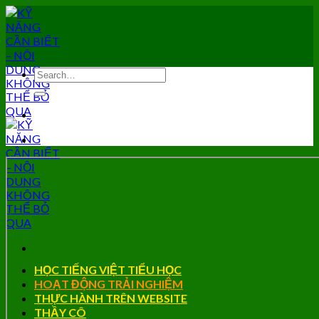
Skip
to
content
HỌC TIẾNG VIỆT TIỂU HỌC
HOẠT ĐỘNG TRẢI NGHIỆM
THỰC HÀNH TRÊN WEBSITE
THẦY CÔ