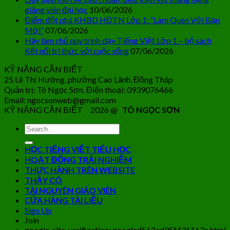
giảng viên đại học
10/06/2026
Điểm đột phá KHBD HĐTN Lớp 1: “Làm Quen Với Bạn
Mới”
07/06/2026
Hãy làm chủ quy trình dạy Tiếng Việt Lớp 1 – bộ sách
Kết nối tri thức với cuộc sống
07/06/2026
KỸ NĂNG CẦN BIẾT
25 Lê Thị Hường, phường Cao Lãnh, Đồng Tháp
Quản trị: Tô Ngọc Sơn. Điện thoại: 0939076466
Email: ngocsonweb@gmail.com
KỸ NĂNG CẦN BIẾT 2026 @
TÔ NGỌC SƠN
HỌC TIẾNG VIỆT TIỂU HỌC
HOẠT ĐỘNG TRẢI NGHIỆM
THỰC HÀNH TRÊN WEBSITE
THẦY CÔ
TÀI NGUYÊN GIÁO VIÊN
CỬA HÀNG TÀI LIỆU
Sign Up
Join
google-site-verification: googled562cd95f436163c.html