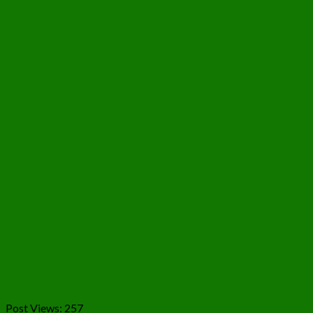
Post Views:
257