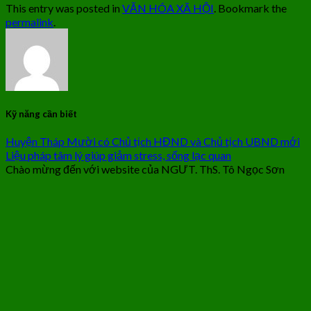
This entry was posted in
VĂN HÓA XÃ HỘI
. Bookmark the
permalink
.
Kỹ năng cần biết
Huyện Tháp Mười có Chủ tịch HĐND và Chủ tịch UBND mới
Liệu pháp tâm lý giúp giảm stress, sống lạc quan
Chào mừng đến với website của NGƯT. ThS. Tô Ngọc Sơn