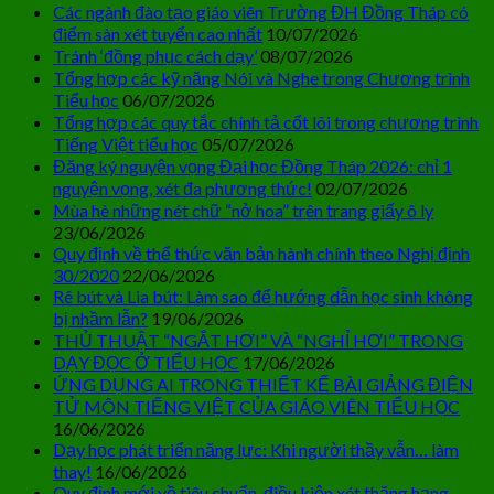
Các ngành đào tạo giáo viên Trường ĐH Đồng Tháp có
điểm sàn xét tuyển cao nhất
10/07/2026
Tránh ‘đồng phục cách dạy’
08/07/2026
Tổng hợp các kỹ năng Nói và Nghe trong Chương trình
Tiểu học
06/07/2026
Tổng hợp các quy tắc chính tả cốt lõi trong chương trình
Tiếng Việt tiểu học
05/07/2026
Đăng ký nguyện vọng Đại học Đồng Tháp 2026: chỉ 1
nguyện vọng, xét đa phương thức!
02/07/2026
Mùa hè những nét chữ “nở hoa” trên trang giấy ô ly
23/06/2026
Quy định về thể thức văn bản hành chính theo Nghị định
30/2020
22/06/2026
Rê bút và Lia bút: Làm sao để hướng dẫn học sinh không
bị nhầm lẫn?
19/06/2026
THỦ THUẬT “NGẮT HƠI” VÀ “NGHỈ HƠI” TRONG
DẠY ĐỌC Ở TIỂU HỌC
17/06/2026
ỨNG DỤNG AI TRONG THIẾT KẾ BÀI GIẢNG ĐIỆN
TỬ MÔN TIẾNG VIỆT CỦA GIÁO VIÊN TIỂU HỌC
16/06/2026
Dạy học phát triển năng lực: Khi người thầy vẫn… làm
thay!
16/06/2026
Quy định mới về tiêu chuẩn, điều kiện xét thăng hạng