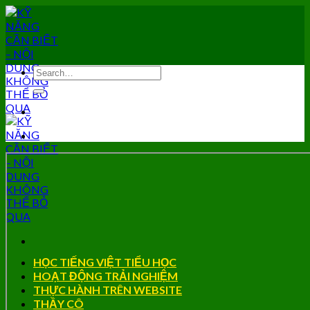
Skip
to
content
HỌC TIẾNG VIỆT TIỂU HỌC
HOẠT ĐỘNG TRẢI NGHIỆM
THỰC HÀNH TRÊN WEBSITE
THẦY CÔ