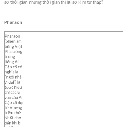
sợ thời gian, nhưng thời gian thì lại sợ Kim tự tháp”.
Pharaon
Pharaon
(phiên âm
tiếng Việt:
Pharaông;
trong
tiếng Ai
Cập cổ có
nghĩa là
“ngôi nhà
vĩ đại”) là
tước hiệu
chỉ các vị
vua của Ai
Cập cổ đại
từ Vương
triều thứ
Nhất cho
đến khi bị