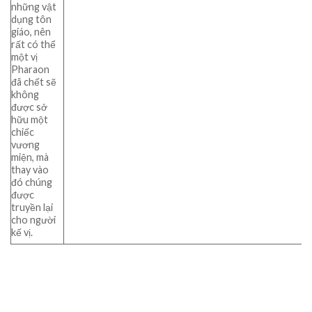
những vật
dụng tôn
giáo, nên
rất có thể
một vị
Pharaon
đã chết sẽ
không
được sở
hữu một
chiếc
vương
miện, mà
thay vào
đó chúng
được
truyền lại
cho người
kế vị.