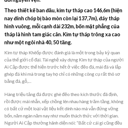
Theo thiết kế ban đầu, kim tự tháp cao 146,6m (hiện
nay đỉnh chóp bị bào mòn còn lại 137,7m), đáy tháp
hình vuông, mỗi cạnh dài 232m, bốn mặt phẳng của
tháp là hình tam giác cân. Kim tự tháp trông xa cao
như một ngôi nhà 40, 50 tầng.
Kim tự tháp Khêốp được đánh giá là một trong bảy kỳ quan
của thế giới cổ đại. Tài nghệ xây dựng Kim tự tháp của người
Ai Cập được thể hiện trước hết ở việc đẽo đá, mài đá và lắp
ghép đá khi mà trong tay họ chỉ có những công cụ rất thô sơ
bằng đá, gỗ,…
Hàng triệu tảng đá được ghè đẽo theo kích thước đã định,
rồi được mài nhẵn, xếp chồng lên nhau hàng trăm tầng, không
có bất cứ một loại vật liệu kết dính nào mà vẫn đứng vững
bốn, năm ngàn năm nay như muốn thách thức với thời gian.
Người Ai Cập thường hãnh diện nói: “Bất cứ cái gì cũng đều