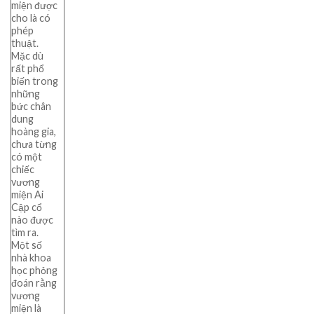
miện được
cho là có
phép
thuật.
Mặc dù
rất phổ
biến trong
những
bức chân
dung
hoàng gia,
chưa từng
có một
chiếc
vương
miện Ai
Cập cổ
nào được
tìm ra.
Một số
nhà khoa
học phỏng
đoán rằng
vương
miện là