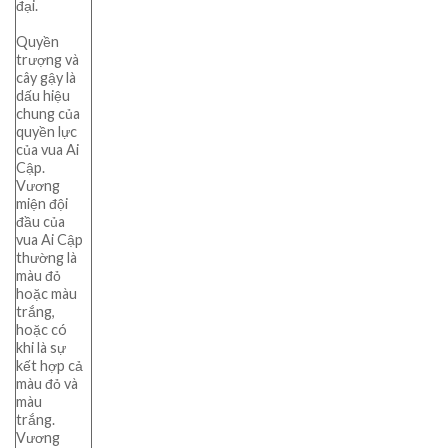
đại.
Quyền
trượng và
cây gậy là
dấu hiệu
chung của
quyền lực
của vua Ai
Cập.
Vương
miện đội
đầu của
vua Ai Cập
thường là
màu đỏ
hoặc màu
trắng,
hoặc có
khi là sự
kết hợp cả
màu đỏ và
màu
trắng.
Vương