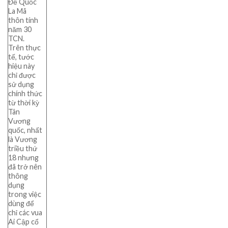
Đế Quốc
La Mã
thôn tính
năm 30
TCN.
Trên thực
tế, tước
hiệu này
chỉ được
sử dụng
chính thức
từ thời kỳ
Tân
Vương
quốc, nhất
là Vương
triều thứ
18 nhưng
đã trở nên
thông
dụng
trong việc
dùng để
chỉ các vua
Ai Cập cổ