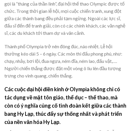
gọi là “tháng của thần linh”, đại hội thể thao Olympic được tổ
chức. Trong thời gian lễ hội, mọi cuộc chiến tranh, xung đột
giữa các thành bang đều phải tạm ngừng. Ngoài các lực sĩ,
đấu sĩ đến để tranh giải, còn có các chính khách, các văn nghệ
sĩ, các du khách tới tham dự và vãn cảnh.
Thành phố Olympia trở nên đông đúc, náo nhiệt. Lễ hội
thường kéo dài 5 – 6 ngày. Các môn thi đấu phong phú, như:
chạy, nhảy, bơi lội, đua ngựa, ném đĩa, ném lao, đấu vật,….
Người chiến thắng được đặt một vòng ô liu lên đầu tượng
trưng cho vinh quang, chiến thắng.
Các cuộc đại hội điền kinh ở Olympia không chỉ có
tác dụng về mặt tôn giáo, thể dục – thể thao, mà
còn có ý nghĩa củng cố tình đoàn kết giữa các thành
bang Hy Lạp, thúc đẩy sự thống nhất và phát triển
của nền văn hóa Hy Lạp.