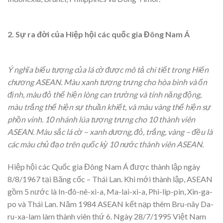
2. Sự ra đời của Hiệp hội các quốc gia Đông Nam Á
Ý nghĩa biểu tượng của lá cờ được mô tả chi tiết trong Hiến
chương ASEAN. Màu xanh tượng trưng cho hòa bình và ổn
định, màu đỏ thể hiện lòng can trường và tính năng động,
màu trắng th
ể
hiện sự thuần khiết, và màu vàng th
ể
hiện sự
phồn vinh. 10 nhánh lúa tượng trưng cho 10 thành viên
ASEAN. Màu sắc lá cờ – xanh dương, đỏ, trắng, vàng – đều là
các màu chủ đạo trên quốc kỳ 10 nước thành viên ASEAN.
Hiệp hội các Quốc gia Đông Nam Á được thành lập ngày
8/8/1967 tại Băng cốc – Thái Lan. Khi mới thành lập, ASEAN
gồm 5 nước là In-đô-nê-xi-a, Ma-lai-xi-a, Phi-lip-pin, Xin-ga-
po và Thái Lan. Năm 1984 ASEAN kết nạp thêm Bru-nây Da-
ru-xa-lam làm thành viên thứ 6. Ngày 28/7/1995 Việt Nam