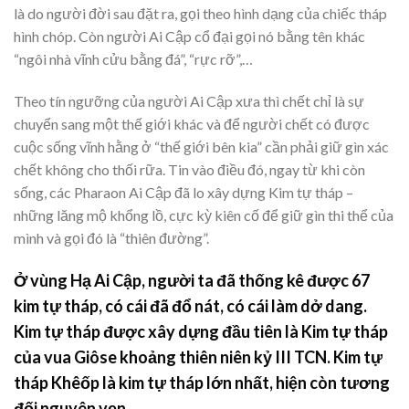
là do người đời sau đặt ra, gọi theo hình dạng của chiếc tháp
hình chóp. Còn người Ai Cập cổ đại gọi nó bằng tên khác
“ngôi nhà vĩnh cửu bằng đá”, “rực rỡ”,…
Theo tín ngưỡng của người Ai Cập xưa thì chết chỉ là sự
chuyển sang một thế giới khác và để người chết có được
cuộc sống vĩnh hằng ở “thế giới bên kia” cần phải giữ gìn xác
chết không cho thối rữa. Tin vào điều đó, ngay từ khi còn
sống, các Pharaon Ai Cập đã lo xây dựng Kim tự tháp –
những lăng mộ khổng lồ, cực kỳ kiên cố để giữ gìn thi thể của
mình và gọi đó là “thiên đường”.
Ở vùng Hạ Ai Cập, người ta đã thống kê được 67
kim tự tháp, có cái đã đổ nát, có cái làm dở dang.
Kim tự tháp được xây dựng đầu tiên là Kim tự tháp
của vua Giôse khoảng thiên niên kỷ III TCN. Kim tự
tháp Khêốp là kim tự tháp lớn nhất, hiện còn tương
đối nguyên vẹn.