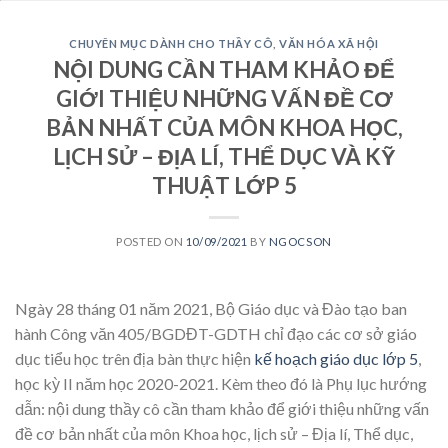
CHUYÊN MỤC DÀNH CHO THẦY CÔ
,
VĂN HÓA XÃ HỘI
NỘI DUNG CẦN THAM KHẢO ĐỂ
GIỚI THIỆU NHỮNG VẤN ĐỀ CƠ
BẢN NHẤT CỦA MÔN KHOA HỌC,
LỊCH SỬ – ĐỊA LÍ, THỂ DỤC VÀ KỸ
THUẬT LỚP 5
POSTED ON
10/09/2021
BY
NGOCSON
Ngày 28 tháng 01 năm 2021, Bộ Giáo dục và Đào tạo ban
hành Công văn 405/BGDĐT-GDTH chỉ đạo các cơ sở giáo
dục tiểu học trên địa bàn thực hiện
kế hoạch giáo dục lớp 5
,
học kỳ II năm học 2020-2021. Kèm theo đó là Phụ lục hướng
dẫn: nội dung thầy cô cần tham khảo để giới thiệu những vấn
đề cơ bản nhất của môn Khoa học, lịch sử – Địa lí, Thể dục,