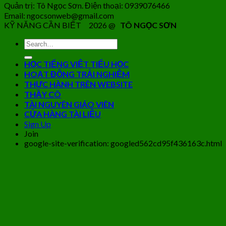
Quản trị: Tô Ngọc Sơn. Điện thoại: 0939076466
Email: ngocsonweb@gmail.com
KỸ NĂNG CẦN BIẾT 2026 @
TÔ NGỌC SƠN
HỌC TIẾNG VIỆT TIỂU HỌC
HOẠT ĐỘNG TRẢI NGHIỆM
THỰC HÀNH TRÊN WEBSITE
THẦY CÔ
TÀI NGUYÊN GIÁO VIÊN
CỬA HÀNG TÀI LIỆU
Sign Up
Join
google-site-verification: googled562cd95f436163c.html