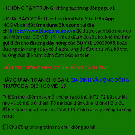
– KHÔNG TẬP TRUNG:
không tập trung đông người.
– KHAI BÁO Y TẾ:
Thực hiện
khai báo Y tế trên App
NCOVI
;
cài đặt ứng dụng Bluezone tại địa
chỉ
https://www.bluezone.gov.vn
để được cảnh báo nguy cơ
lây nhiễm dịch COVID-19. Khi có dấu hiệu sốt, ho, khó thở
hãy
gọi điện cho đường dây nóng của Bộ Y tế 19009095
, hoặc
đường dây nóng của y tế địa phương để được tư vấn, hỗ trợ,
hướng dẫn đi khám bệnh đảm bảo an toàn.
MỘT SỐ THÔNG ĐIỆP CẦN NHỚ VÀ CẦN LÀM!
HÃY GIỮ AN TOÀN CHO BẠN,
GIA ĐÌNH VÀ CỘNG ĐỒNG
TRƯỚC ĐẠI DỊCH COVID-19
💚 Đến thời điểm này, mỗi chúng ta có thể là F1, F2 bất cứ lúc
nào và có thể trở thành F0 mà bản thân cũng không hề biết.
🆘 Đó là sự nguy hiểm của Covid 19. Chính vì vậy, chúng ta cùng
nhau :
1️⃣ Chủ động phòng tránh nó chứ không sợ hãi.