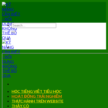
Skip
to
content
HỌC TIẾNG VIỆT TIỂU HỌC
HOẠT ĐỘNG TRẢI NGHIỆM
THỰC HÀNH TRÊN WEBSITE
THẦY CÔ