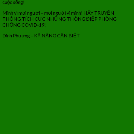
cuộc sống!
Mình vì mọi người – mọi người vì mình! HÃY TRUYỀN
THÔNG TÍCH CỰC NHỮNG THÔNG ĐIỆP PHÒNG
CHỐNG COVID-19!
Dinh Phương – KỸ NĂNG CẦN BIẾT