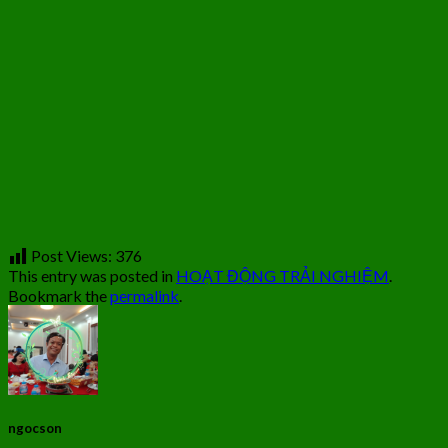
Post Views:
376
This entry was posted in
HOẠT ĐỘNG TRẢI NGHIỆM
.
Bookmark the
permalink
.
ngocson