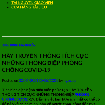
TÀI NGUYÊN GIÁO VIÊN
CỬA HÀNG TÀI LIỆU
HOẠT ĐỘNG TRẢI NGHIỆM
HÃY TRUYỀN THÔNG TÍCH CỰC
NHỮNG THÔNG ĐIỆP PHÒNG
CHỐNG COVID-19
Posted on
30/06/2021
30/06/2021
by
ngocson
Tình hình dịch bệnh diễn biến phức tạp HÃY TRUYỀN
THÔNG TÍCH CỰC NHỮNG THÔNG ĐIỆP
PHÒNG
CHỐNG COVID
-19. Đấy là việc làm hữu ích nhất có thể có
để bảo vệ chính mình, bảo vệ người thân, cộng đồng và