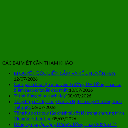
CÁC BÀI VIẾT CẦN THAM KHẢO
BÍ QUYẾT ĐỌC DIỄN CẢM VÀ KỂ CHUYỆN HAY
12/07/2026
Các ngành đào tạo giáo viên Trường ĐH Đồng Tháp có
điểm sàn xét tuyển cao nhất
10/07/2026
Tránh ‘đồng phục cách dạy’
08/07/2026
Tổng hợp các kỹ năng Nói và Nghe trong Chương trình
Tiểu học
06/07/2026
Tổng hợp các quy tắc chính tả cốt lõi trong chương trình
Tiếng Việt tiểu học
05/07/2026
Đăng ký nguyện vọng Đại học Đồng Tháp 2026: chỉ 1