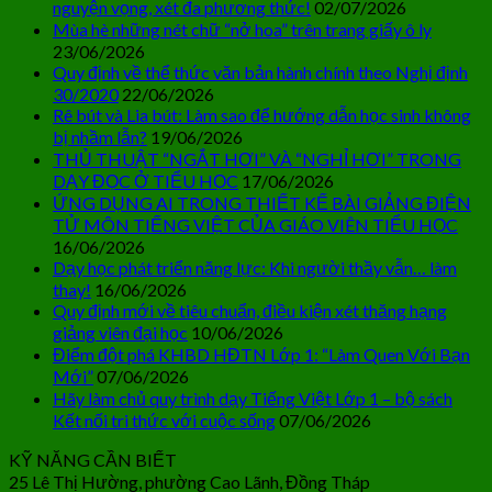
nguyện vọng, xét đa phương thức!
02/07/2026
Mùa hè những nét chữ “nở hoa” trên trang giấy ô ly
23/06/2026
Quy định về thể thức văn bản hành chính theo Nghị định
30/2020
22/06/2026
Rê bút và Lia bút: Làm sao để hướng dẫn học sinh không
bị nhầm lẫn?
19/06/2026
THỦ THUẬT “NGẮT HƠI” VÀ “NGHỈ HƠI” TRONG
DẠY ĐỌC Ở TIỂU HỌC
17/06/2026
ỨNG DỤNG AI TRONG THIẾT KẾ BÀI GIẢNG ĐIỆN
TỬ MÔN TIẾNG VIỆT CỦA GIÁO VIÊN TIỂU HỌC
16/06/2026
Dạy học phát triển năng lực: Khi người thầy vẫn… làm
thay!
16/06/2026
Quy định mới về tiêu chuẩn, điều kiện xét thăng hạng
giảng viên đại học
10/06/2026
Điểm đột phá KHBD HĐTN Lớp 1: “Làm Quen Với Bạn
Mới”
07/06/2026
Hãy làm chủ quy trình dạy Tiếng Việt Lớp 1 – bộ sách
Kết nối tri thức với cuộc sống
07/06/2026
KỸ NĂNG CẦN BIẾT
25 Lê Thị Hường, phường Cao Lãnh, Đồng Tháp