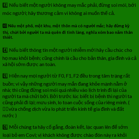
2️⃣ Nếu biết một người không may mắc phải, đừng soi mói, bới
móc người; hãy thương cảm vì không ai muốn thế cả.
3️⃣ Nếu một phố, một khu, một thôn mà có người mắc; hãy đừng kỳ
thị, chửi bới người ta mà quên đi tình làng, nghĩa xóm bao năm thân
thiết.
4️⃣ Nếu biết thông tin một người nhiễm mới hãy cầu chúc cho
họ mau khỏi bệnh; cũng chính là cầu cho bản thân, gia đình và cả
xã hội sớm được an toàn.
5️⃣ Hiện nay mọi người từ F0, F1, F2 đều trong tâm trạng rất
buồn; vì vậy những người may mắn đang khỏe mạnh nằm ở
nhà; thì cũng đừng soi mói quá nhiều vào lịch trình đi lại của
người ta mà chửi bới. Bởi trước lúc biết bị bệnh thì người ta
cũng phải đi lại; mưu sinh, lo toan cuộc sống của riêng mình. (
👨‍⚖vừa chống dịch vừa lo phát triển kinh tế gia đình và đất
nước )
6️⃣ Mỗi chúng ta hãy cố gắng, đoàn kết, lạc quan lên để sớm
loại bỏ em Covi; vị khách không được chào đón này ra khỏi