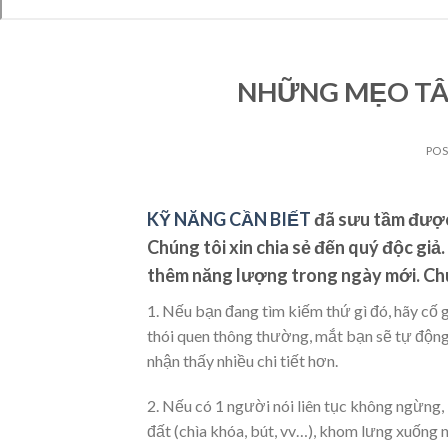
NHỮNG MẸO TÂM
PO
KỸ NĂNG CẦN BIẾT
đã sưu tầm đượ
Chúng tôi xin chia sẻ đến quý độc gi
thêm năng lượng trong ngày mới. Chúc
1. Nếu bạn đang tìm kiếm thứ gì đó, hãy cố gắ
thói quen thông thường, mắt bạn sẽ tự độn
nhận thấy nhiều chi tiết hơn.
2. Nếu có 1 người nói liên tục không ngừng,
đất (chìa khóa, bút, vv…), khom lưng xuống 