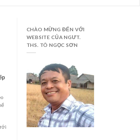
CHÀO MỪNG ĐẾN VỚI
WEBSITE CỦA NGƯT.
THS. TÔ NGỌC SƠN
ếp
eo
hể
ưới