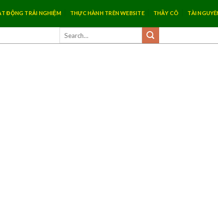
T ĐỘNG TRẢI NGHIỆM
THỰC HÀNH TRÊN WEBSITE
THẦY CÔ
TÀI NGUYÊ