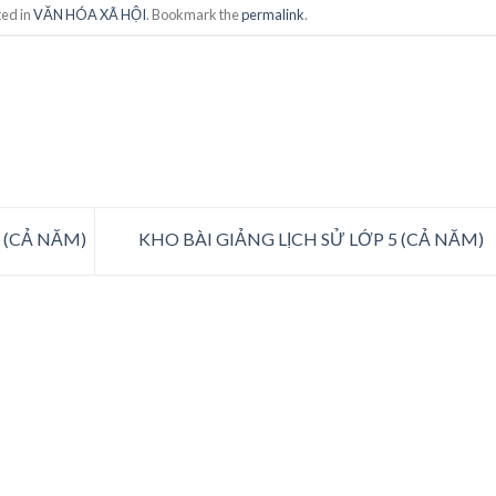
ted in
VĂN HÓA XÃ HỘI
. Bookmark the
permalink
.
 (CẢ NĂM)
KHO BÀI GIẢNG LỊCH SỬ LỚP 5 (CẢ NĂM)