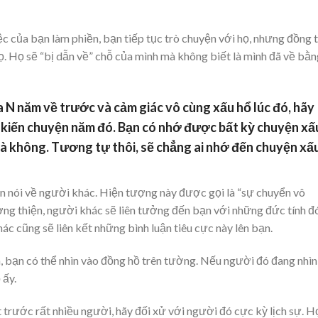
ệc của bạn làm phiền, bạn tiếp tục trò chuyện với họ, nhưng đồng 
ọ. Họ sẽ “bị dẫn về” chỗ của mình mà không biết là mình đã về bằ
a N năm về trước và cảm giác vô cùng xấu hổ lúc đó, hãy
g kiến chuyện năm đó. Bạn có nhớ được bất kỳ chuyện xấ
 là không. Tương tự thôi, sẽ chẳng ai nhớ đến chuyện xấ
n nói về người khác. Hiện tượng này được gọi là “sự chuyển vô
ng thiện, người khác sẽ liên tưởng đến bạn với những đức tính đó
c cũng sẽ liên kết những bình luận tiêu cực này lên bạn.
, bạn có thể nhìn vào đồng hồ trên tường. Nếu người đó đang nhìn
 ấy.
rước rất nhiều người, hãy đối xử với người đó cực kỳ lịch sự. H