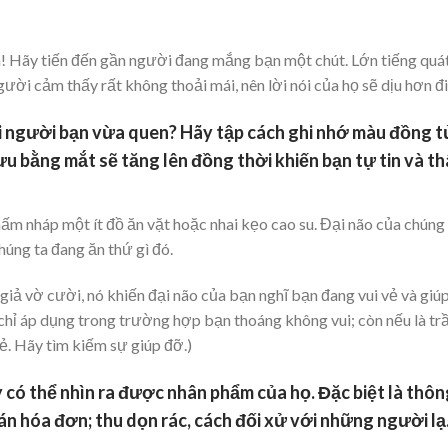
nh! Hãy tiến đến gần người đang mắng bạn một chút. Lớn tiếng quá
i cảm thấy rất không thoải mái, nên lời nói của họ sẽ dịu hơn đi
với người bạn vừa quen? Hãy tập cách ghi nhớ màu đồng t
ưu bằng mắt sẽ tăng lên đồng thời khiến bạn tự tin và t
hấm nháp một ít đồ ăn vặt hoặc nhai kẹo cao su. Đại não của chúng
húng ta đang ăn thứ gì đó.
iả vờ cười, nó khiến đại não của bạn nghĩ bạn đang vui vẻ và giú
 chỉ áp dụng trong trường hợp bạn thoáng không vui; còn nếu là t
vẻ. Hãy tìm kiếm sự giúp đỡ.)
ày có thể nhìn ra được nhân phẩm của họ
.
Đ
ặc biệt là thô
án hóa đơn; thu dọn rác, cách đối xử với những người l