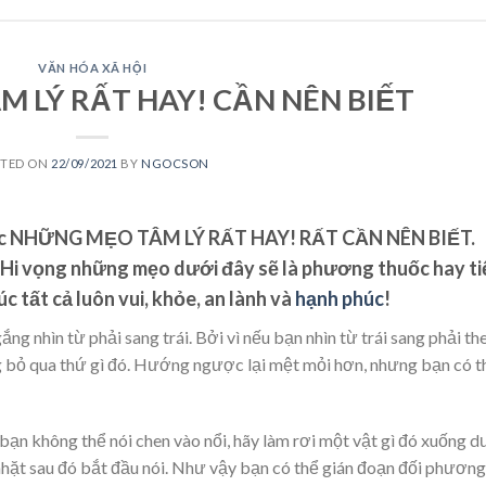
VĂN HÓA XÃ HỘI
 LÝ RẤT HAY! CẦN NÊN BIẾT
STED ON
22/09/2021
BY
NGOCSON
c
NHỮNG MẸO TÂM LÝ RẤT HAY! RẤT CẦN NÊN BIẾT.
ả. Hi vọng những mẹo dưới đây sẽ là phương thuốc hay ti
 tất cả luôn vui, khỏe, an lành và
hạnh phúc
!
ng nhìn từ phải sang trái. Bởi vì nếu bạn nhìn từ trái sang phải th
g bỏ qua thứ gì đó. Hướng ngược lại mệt mỏi hơn, nhưng bạn có t
 bạn không thể nói chen vào nổi, hãy làm rơi một vật gì đó xuống d
nhặt sau đó bắt đầu nói. Như vậy bạn có thể gián đoạn đối phương