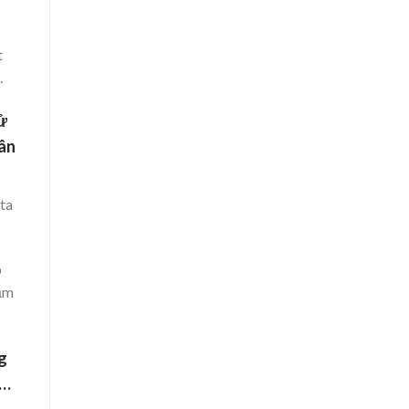
t
.
ử
hân
 ta
p
rầm
ng
ạ…