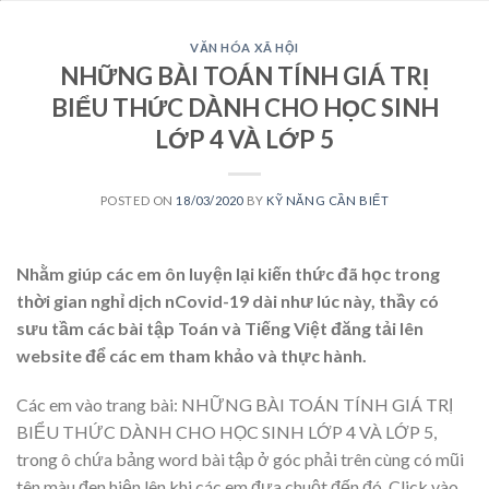
VĂN HÓA XÃ HỘI
NHỮNG BÀI TOÁN TÍNH GIÁ TRỊ
BIỂU THỨC DÀNH CHO HỌC SINH
LỚP 4 VÀ LỚP 5
POSTED ON
18/03/2020
BY
KỸ NĂNG CẦN BIẾT
Nhằm giúp các em ôn luyện lại kiến thức đã học trong
thời gian nghỉ dịch nCovid-19 dài như lúc này, thầy có
sưu tầm các bài tập Toán và Tiếng Việt đăng tải lên
website để các em tham khảo và thực hành.
Các em vào trang bài: NHỮNG BÀI TOÁN TÍNH GIÁ TRỊ
BIỂU THỨC DÀNH CHO HỌC SINH LỚP 4 VÀ LỚP 5,
trong ô chứa bảng word bài tập ở góc phải trên cùng có mũi
tên màu đen hiện lên khi các em đưa chuột đến đó. Click vào