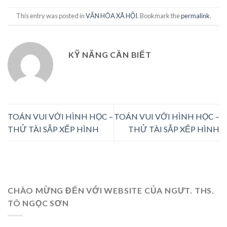
This entry was posted in
VĂN HÓA XÃ HỘI
. Bookmark the
permalink
.
KỸ NĂNG CẦN BIẾT
TOÁN VUI VỚI HÌNH HỌC –
TOÁN VUI VỚI HÌNH HỌC –
THỬ TÀI SẮP XẾP HÌNH
THỬ TÀI SẮP XẾP HÌNH
CHÀO MỪNG ĐẾN VỚI WEBSITE CỦA NGƯT. THS.
TÔ NGỌC SƠN