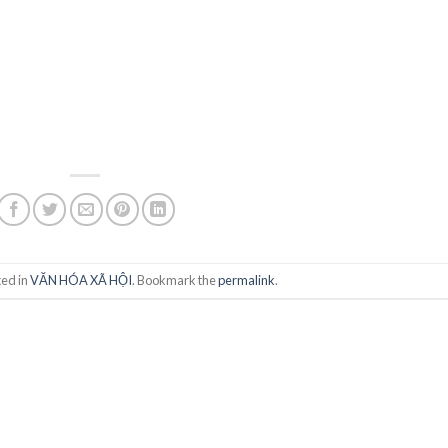
ted in
VĂN HÓA XÃ HỘI
. Bookmark the
permalink
.