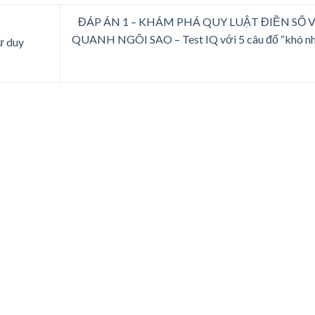
ĐÁP ÁN 1 – KHÁM PHÁ QUY LUẬT ĐIỀN SỐ 
QUANH NGÔI SAO – Test IQ với 5 câu đố “khó n
ư duy