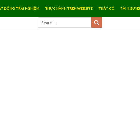
T ĐỘNG TRẢI NGHIỆM
THỰC HÀNH TRÊN WEBSITE
THẦY CÔ
TÀI NGUYÊ