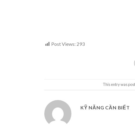
Post Views:
293
This entry was pos
KỸ NĂNG CẦN BIẾT