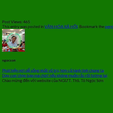
Post Views:
465
This entry was posted in
VĂN HÓA XÃ HỘI
. Bookmark the
perm
ngocson
Phát hiện nơi dễ sống nhất vũ trụ, hơn cả hành tinh chúng ta
Dạy con ‘chọn bạn mà chơi’ nếu không muốn rắc rối tương lai
Chào mừng đến với website của NGƯT. ThS. Tô Ngọc Sơn