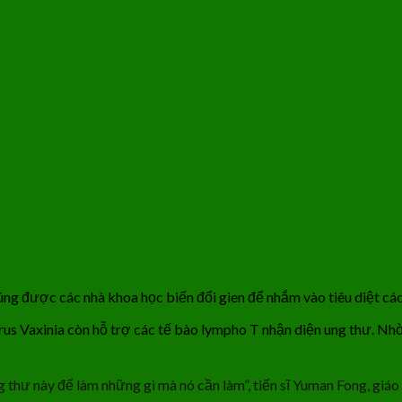
Chúng được các nhà khoa học biến đổi gien để nhắm vào tiêu diệt cá
virus Vaxinia còn hỗ trợ các tế bào lympho T nhận diện ung thư. Nh
ng thư này để làm những gì mà nó cần làm”, tiến sĩ Yuman Fong, gi