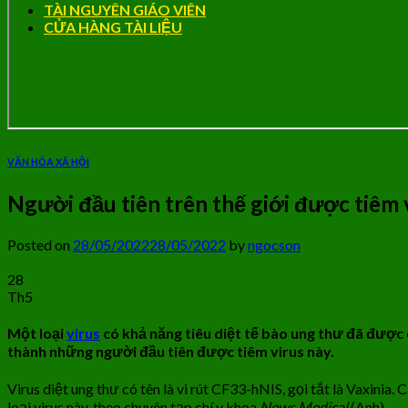
TÀI NGUYÊN GIÁO VIÊN
CỬA HÀNG TÀI LIỆU
VĂN HÓA XÃ HỘI
Người đầu tiên trên thế giới được tiêm 
Posted on
28/05/2022
28/05/2022
by
ngocson
28
Th5
Một loại
virus
có khả năng tiêu diệt tế bào ung thư đã được 
thành những người đầu tiên được tiêm virus này.
Virus diệt ung thư có tên là vi rút CF33-hNIS, gọi tắt là Vaxini
loại virus này, theo chuyên tạp chí y khoa
News Medical
(Anh).