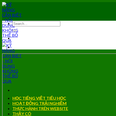
Skip
to
content
HỌC TIẾNG VIỆT TIỂU HỌC
HOẠT ĐỘNG TRẢI NGHIỆM
THỰC HÀNH TRÊN WEBSITE
THẦY CÔ