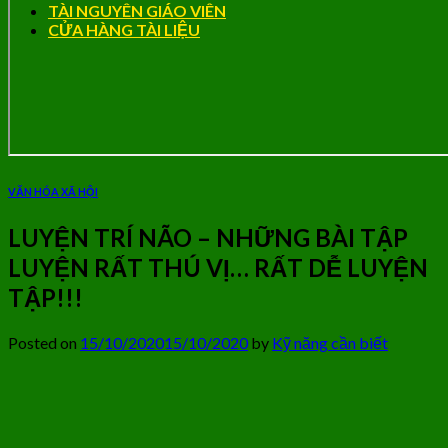
TÀI NGUYÊN GIÁO VIÊN
CỬA HÀNG TÀI LIỆU
VĂN HÓA XÃ HỘI
LUYỆN TRÍ NÃO – NHỮNG BÀI TẬP
LUYỆN RẤT THÚ VỊ… RẤT DỄ LUYỆN
TẬP!!!
Posted on
15/10/2020
15/10/2020
by
Kỹ năng cần biết