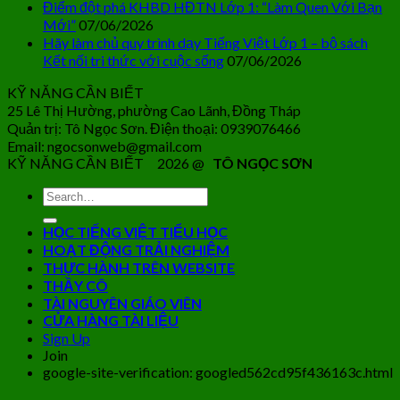
Điểm đột phá KHBD HĐTN Lớp 1: “Làm Quen Với Bạn
Mới”
07/06/2026
Hãy làm chủ quy trình dạy Tiếng Việt Lớp 1 – bộ sách
Kết nối tri thức với cuộc sống
07/06/2026
KỸ NĂNG CẦN BIẾT
25 Lê Thị Hường, phường Cao Lãnh, Đồng Tháp
Quản trị: Tô Ngọc Sơn. Điện thoại: 0939076466
Email: ngocsonweb@gmail.com
KỸ NĂNG CẦN BIẾT 2026 @
TÔ NGỌC SƠN
HỌC TIẾNG VIỆT TIỂU HỌC
HOẠT ĐỘNG TRẢI NGHIỆM
THỰC HÀNH TRÊN WEBSITE
THẦY CÔ
TÀI NGUYÊN GIÁO VIÊN
CỬA HÀNG TÀI LIỆU
Sign Up
Join
google-site-verification: googled562cd95f436163c.html