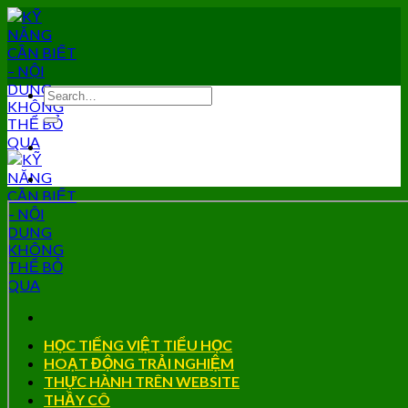
Skip
to
content
HỌC TIẾNG VIỆT TIỂU HỌC
HOẠT ĐỘNG TRẢI NGHIỆM
THỰC HÀNH TRÊN WEBSITE
THẦY CÔ