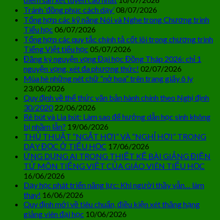
Tránh ‘đồng phục cách dạy’
08/07/2026
Tổng hợp các kỹ năng Nói và Nghe trong Chương trình
Tiểu học
06/07/2026
Tổng hợp các quy tắc chính tả cốt lõi trong chương trình
Tiếng Việt tiểu học
05/07/2026
Đăng ký nguyện vọng Đại học Đồng Tháp 2026: chỉ 1
nguyện vọng, xét đa phương thức!
02/07/2026
Mùa hè những nét chữ “nở hoa” trên trang giấy ô ly
23/06/2026
Quy định về thể thức văn bản hành chính theo Nghị định
30/2020
22/06/2026
Rê bút và Lia bút: Làm sao để hướng dẫn học sinh không
bị nhầm lẫn?
19/06/2026
THỦ THUẬT “NGẮT HƠI” VÀ “NGHỈ HƠI” TRONG
DẠY ĐỌC Ở TIỂU HỌC
17/06/2026
ỨNG DỤNG AI TRONG THIẾT KẾ BÀI GIẢNG ĐIỆN
TỬ MÔN TIẾNG VIỆT CỦA GIÁO VIÊN TIỂU HỌC
16/06/2026
Dạy học phát triển năng lực: Khi người thầy vẫn… làm
thay!
16/06/2026
Quy định mới về tiêu chuẩn, điều kiện xét thăng hạng
giảng viên đại học
10/06/2026