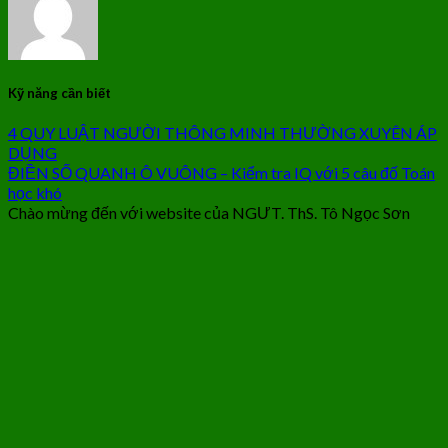
Kỹ năng cần biết
4 QUY LUẬT NGƯỜI THÔNG MINH THƯỜNG XUYÊN ÁP
DỤNG
ĐIỀN SỐ QUANH Ô VUÔNG – Kiểm tra IQ với 5 câu đố Toán
học khó
Chào mừng đến với website của NGƯT. ThS. Tô Ngọc Sơn