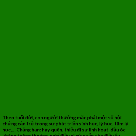
Theo tuổi đời, con người thường mắc phải một số hội
chứng cản trở trong sự phát triển sinh học, lý học, tâm lý
học,… Chẳng hạn: hay quên, thiếu đi sự linh hoạt, đầu óc
không thông thoáng, nghĩ điều gì cứ quẩn vào điều ấy, ….