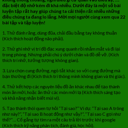
đặc biệt độ nhớ kém đi khá nhiều. Dưới đây là một số bài
luyện tập rất hay giúp chúng ta cải thiện rất nhiều những
điều chúng ta đang lo lắng. Mời mọi người cùng xem qua 22
bài tập và tập luyện!
1. Thử đánh răng, dùng đũa, chải đầu bằng tay không thuận
(Kích thích hoạt động não phải).
2. Thử ghi nhớ vị trí đồ đạc xung quanh rồi nhắm mắt và đi lại
trong phòng. Nhưng phải chú ý dưới chân và đồ dễ vỡ. (Kích
thích trí nhớ, tưởng tượng không gian).
3. Lựa chọn cung đường, ngõ tắt khác so với cung đường mà
bạn thường đi (Kích thích trí thông minh không gian và thị giác).
4. Thử kết hợp các nguyên liệu đồ ăn khác nhau để tạo thành
món ăn mới, hoặc ăn thử các món mới lạ (Kích thích sáng tạo
và khả năng nhận biết mùi vị).
5. Tạo thành thói quen tự hỏi “Tại sao?” Ví dụ: “Tại sao A trông
như này?”, “Tại sao B hoạt động như vậy?”, “Tại sao C gọi như
thế?”… Cố gắng tự tìm ra một câu trả lời trước khi google
(Kích thích kỹ năng phân tích, đánh giá, học hỏi).