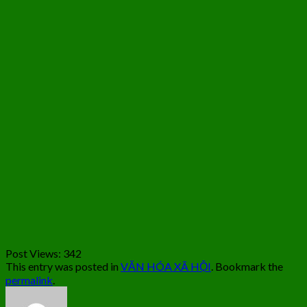
Post Views:
342
This entry was posted in
VĂN HÓA XÃ HỘI
. Bookmark the
permalink
.