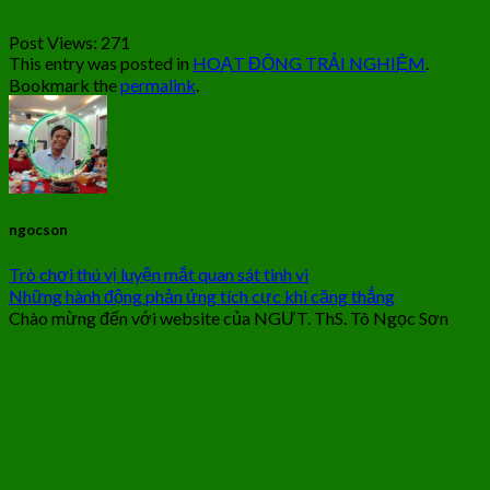
Post Views:
271
This entry was posted in
HOẠT ĐỘNG TRẢI NGHIỆM
.
Bookmark the
permalink
.
ngocson
Trò chơi thú vị luyện mắt quan sát tinh vi
Những hành động phản ứng tích cực khi căng thẳng
Chào mừng đến với website của NGƯT. ThS. Tô Ngọc Sơn