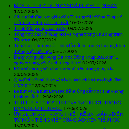
BÍ QUYẾT ĐỌC DIỄN CẢM VÀ KỂ CHUYỆN HAY
12/07/2026
Các ngành đào tạo giáo viên Trường ĐH Đồng Tháp có
điểm sàn xét tuyển cao nhất
10/07/2026
Tránh ‘đồng phục cách dạy’
08/07/2026
Tổng hợp các kỹ năng Nói và Nghe trong Chương trình
Tiểu học
06/07/2026
Tổng hợp các quy tắc chính tả cốt lõi trong chương trình
Tiếng Việt tiểu học
05/07/2026
Đăng ký nguyện vọng Đại học Đồng Tháp 2026: chỉ 1
nguyện vọng, xét đa phương thức!
02/07/2026
Mùa hè những nét chữ “nở hoa” trên trang giấy ô ly
23/06/2026
Quy định về thể thức văn bản hành chính theo Nghị định
30/2020
22/06/2026
Rê bút và Lia bút: Làm sao để hướng dẫn học sinh không
bị nhầm lẫn?
19/06/2026
THỦ THUẬT “NGẮT HƠI” VÀ “NGHỈ HƠI” TRONG
DẠY ĐỌC Ở TIỂU HỌC
17/06/2026
ỨNG DỤNG AI TRONG THIẾT KẾ BÀI GIẢNG ĐIỆN
TỬ MÔN TIẾNG VIỆT CỦA GIÁO VIÊN TIỂU HỌC
16/06/2026