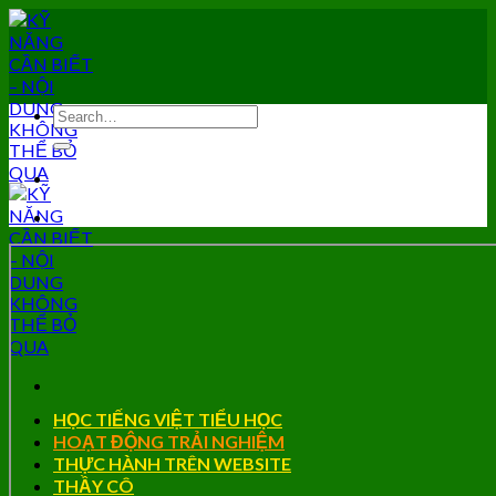
Skip
to
content
HỌC TIẾNG VIỆT TIỂU HỌC
HOẠT ĐỘNG TRẢI NGHIỆM
THỰC HÀNH TRÊN WEBSITE
THẦY CÔ