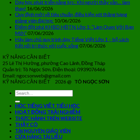
Dạy học phát triển năng lực: Khi người thầy vẫn… làm
thay!
16/06/2026
Quy định mới về tiêu chuẩn, điều kiện xét thăng hạng
giảng viên đại học
10/06/2026
Điểm đột phá KHBD HĐTN Lớp 1: “Làm Quen Với Bạn
Mới”
07/06/2026
Hãy làm chủ quy trình dạy Tiếng Việt Lớp 1 – bộ sách
Kết nối tri thức với cuộc sống
07/06/2026
KỸ NĂNG CẦN BIẾT
25 Lê Thị Hường, phường Cao Lãnh, Đồng Tháp
Quản trị: Tô Ngọc Sơn. Điện thoại: 0939076466
Email: ngocsonweb@gmail.com
KỸ NĂNG CẦN BIẾT 2026 @
TÔ NGỌC SƠN
HỌC TIẾNG VIỆT TIỂU HỌC
HOẠT ĐỘNG TRẢI NGHIỆM
THỰC HÀNH TRÊN WEBSITE
THẦY CÔ
TÀI NGUYÊN GIÁO VIÊN
CỬA HÀNG TÀI LIỆU