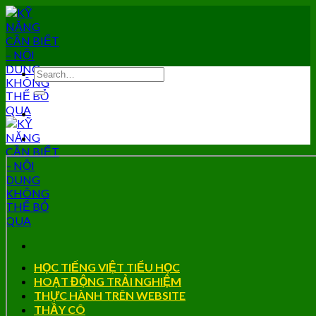
Skip
to
content
HỌC TIẾNG VIỆT TIỂU HỌC
HOẠT ĐỘNG TRẢI NGHIỆM
THỰC HÀNH TRÊN WEBSITE
THẦY CÔ