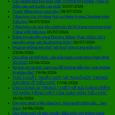
Các ngành đào tạo giáo viên Trường ĐH Đồng Tháp có
điểm sàn xét tuyển cao nhất
10/07/2026
Tránh ‘đồng phục cách dạy’
08/07/2026
Tổng hợp các kỹ năng Nói và Nghe trong Chương trình
Tiểu học
06/07/2026
Tổng hợp các quy tắc chính tả cốt lõi trong chương trình
Tiếng Việt tiểu học
05/07/2026
Đăng ký nguyện vọng Đại học Đồng Tháp 2026: chỉ 1
nguyện vọng, xét đa phương thức!
02/07/2026
Mùa hè những nét chữ “nở hoa” trên trang giấy ô ly
23/06/2026
Quy định về thể thức văn bản hành chính theo Nghị định
30/2020
22/06/2026
Rê bút và Lia bút: Làm sao để hướng dẫn học sinh không
bị nhầm lẫn?
19/06/2026
THỦ THUẬT “NGẮT HƠI” VÀ “NGHỈ HƠI” TRONG
DẠY ĐỌC Ở TIỂU HỌC
17/06/2026
ỨNG DỤNG AI TRONG THIẾT KẾ BÀI GIẢNG ĐIỆN
TỬ MÔN TIẾNG VIỆT CỦA GIÁO VIÊN TIỂU HỌC
16/06/2026
Dạy học phát triển năng lực: Khi người thầy vẫn… làm
thay!
16/06/2026
Quy định mới về tiêu chuẩn, điều kiện xét thăng hạng