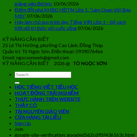
giảng viên đại học
10/06/2026
Điểm đột phá KHBD HĐTN Lớp 1: “Làm Quen Với Bạn
Mới”
07/06/2026
Hãy làm chủ quy trình dạy Tiếng Việt Lớp 1 – bộ sách
Kết nối tri thức với cuộc sống
07/06/2026
KỸ NĂNG CẦN BIẾT
25 Lê Thị Hường, phường Cao Lãnh, Đồng Tháp
Quản trị: Tô Ngọc Sơn. Điện thoại: 0939076466
Email: ngocsonweb@gmail.com
KỸ NĂNG CẦN BIẾT 2026 @
TÔ NGỌC SƠN
HỌC TIẾNG VIỆT TIỂU HỌC
HOẠT ĐỘNG TRẢI NGHIỆM
THỰC HÀNH TRÊN WEBSITE
THẦY CÔ
TÀI NGUYÊN GIÁO VIÊN
CỬA HÀNG TÀI LIỆU
Sign Up
Join
google-site-verification: googled562cd95f436163c.html