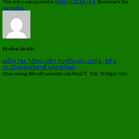
This entry was posted in
VĂN HÓA XÃ HỘI
. Bookmark the
permalink
.
Kỹ năng cần biết
KIỂM TRA TIẾNG VIỆT TUYỂN VÀO LỚP 6 – ĐỀ 6
11 LỜI KHUYÊN VỀ VẬN ĐỘNG
Chào mừng đến với website của NGƯT. ThS. Tô Ngọc Sơn