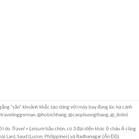
 gắng “săn” khoảnh khắc tạo dáng với máy bay đúng lúc hạ cánh
travelinggerman, @hobichhang, @caophuongthang, @_linlin)
iới do
Travel + Leisure
bầu chọn, có 3 đại diện khác ở châu Á cũng
i Lan), Saud (Luzon, Philippines) và Radhanagar (Ấn Độ).