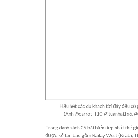
Hầu hết các du khách tới đây đều cố
(Ảnh @carrot_110, @tuanhai166, @
Trong danh sách 25 bãi biển đẹp nhất thế g
được kể tên bao gồm Railay West (Krabi, Thá