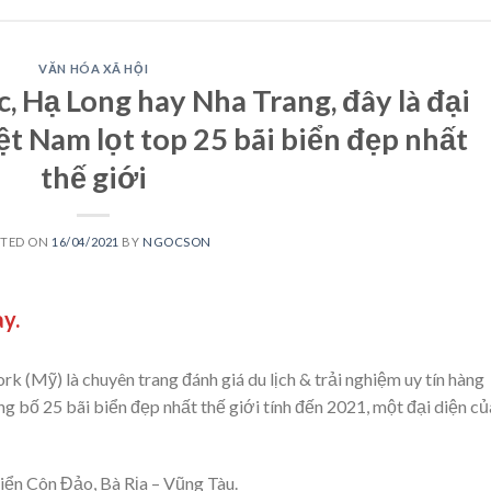
VĂN HÓA XÃ HỘI
 Hạ Long hay Nha Trang, đây là đại
ệt Nam lọt top 25 bãi biển đẹp nhất
thế giới
STED ON
16/04/2021
BY
NGOCSON
ày.
rk (Mỹ) là chuyên trang đánh giá du lịch & trải nghiệm uy tín hàng
ng bố 25 bãi biển đẹp nhất thế giới tính đến 2021, một đại diện củ
biển Côn Đảo, Bà Rịa – Vũng Tàu.