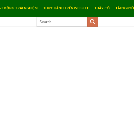
T ĐỘNG TRẢI NGHIỆM
THỰC HÀNH TRÊN WEBSITE
THẦY CÔ
TÀI NGUYÊ