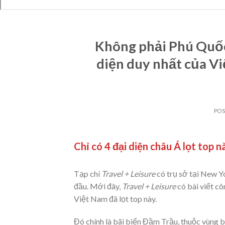
Không phải Phú Quốc,
diện duy nhất của Vi
PO
Chỉ có 4 đại diện châu Á lọt top n
Tạp chí
Travel + Leisure
có trụ sở tại New Yo
đầu. Mới đây,
Travel + Leisure
có bài viết cô
Việt Nam đã lọt top này.
Đó chính là bãi biển Đầm Trầu, thuộc vùng 