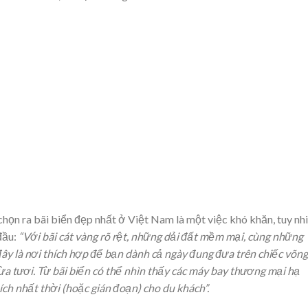
chọn ra bãi biển đẹp nhất ở Việt Nam là một việc khó khăn, tuy nh
đầu:
“Với bãi cát vàng rõ rệt, những dải đất mềm mại, cùng những
ây là nơi thích hợp để bạn dành cả ngày đung đưa trên chiếc võng
ừa tươi. Từ bãi biển có thể nhìn thấy các máy bay thương mại hạ
ích nhất thời (hoặc gián đoạn) cho du khách”.