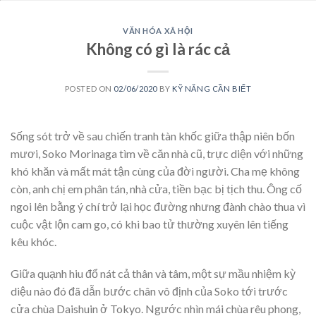
VĂN HÓA XÃ HỘI
Không có gì là rác cả
POSTED ON
02/06/2020
BY
KỸ NĂNG CẦN BIẾT
Sống sót trở về sau chiến tranh tàn khốc giữa thập niên bốn
mươi, Soko Morinaga tìm về căn nhà cũ, trực diện với những
khó khăn và mất mát tận cùng của đời người. Cha mẹ không
còn, anh chị em phân tán, nhà cửa, tiền bạc bị tịch thu. Ông cố
ngoi lên bằng ý chí trở lại học đường nhưng đành chào thua vì
cuộc vật lộn cam go, có khi bao tử thường xuyên lên tiếng
kêu khóc.
Giữa quạnh hiu đổ nát cả thân và tâm, một sự mầu nhiệm kỳ
diệu nào đó đã dẫn bước chân vô định của Soko tới trước
cửa chùa Daishuin ở Tokyo. Ngước nhìn mái chùa rêu phong,