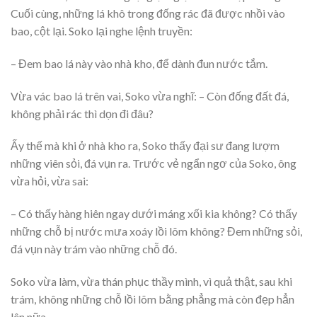
Cuối cùng, những lá khô trong đống rác đã được nhồi vào
bao, cột lại. Soko lại nghe lệnh truyền:
– Đem bao lá này vào nhà kho, để dành đun nước tắm.
Vừa vác bao lá trên vai, Soko vừa nghĩ: – Còn đống đất đá,
không phải rác thì dọn đi đâu?
Ấy thế mà khi ở nhà kho ra, Soko thấy đại sư đang lượm
những viên sỏi, đá vụn ra. Trước vẻ ngẩn ngơ của Soko, ông
vừa hỏi, vừa sai:
– Có thấy hàng hiên ngay dưới máng xối kia không? Có thấy
những chỗ bị nước mưa xoáy lồi lõm không? Đem những sỏi,
đá vụn này trám vào những chỗ đó.
Soko vừa làm, vừa thán phục thầy mình, vì quả thật, sau khi
trám, không những chỗ lồi lõm bằng phẳng mà còn đẹp hẳn
lên nữa.