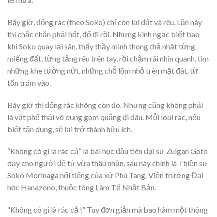
Bây giờ, đống rác (theo Soko) chỉ còn lại đất và rêu. Lần này
thì chắc chắn phải hốt, đổ đi rồi. Nhưng kinh ngạc biết bao
khi Soko quay lại sân, thấy thầy mình thong thả nhặt từng
miếng đất, từng tảng rêu trên tay, rồi chậm rãi nhìn quanh, tìm
những khe tường nứt, những chỗ lõm nhỏ trên mặt đât, từ
tốn trám vào.
Bây giờ thì đống rác không còn đó. Nhưng cũng không phải
là vật phế thải vô dụng gom quẳng đi đâu. Mỗi loại rác, nếu
biết tận dụng, sẽ lại trở thành hữu ích.
“Không có gì là rác cả” là bài học đầu tiên đại sư Zuigan Goto
dạy cho người đệ tử vừa thâu nhận, sau này chính là Thiền sư
Soko Morinaga nổi tiếng của xứ Phù Tang. Viện trưởng Đại
học Hanazono, thuộc tông Lâm Tế Nhật Bản.
“Không có gì là rác cả !” Tuy đơn giản mà bao hàm một thông