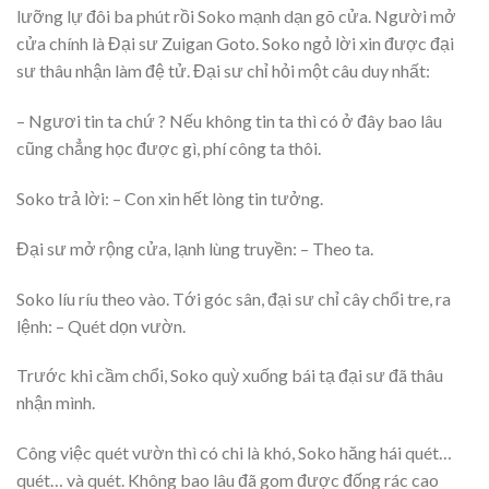
lưỡng lự đôi ba phút rồi Soko mạnh dạn gõ cửa. Người mở
cửa chính là Đại sư Zuigan Goto. Soko ngỏ lời xin được đại
sư thâu nhận làm đệ tử. Đại sư chỉ hỏi một câu duy nhất:
– Ngươi tin ta chứ ? Nếu không tin ta thì có ở đây bao lâu
cũng chẳng học được gì, phí công ta thôi.
Soko trả lời: – Con xin hết lòng tin tưởng.
Đại sư mở rộng cửa, lạnh lùng truyền: – Theo ta.
Soko líu ríu theo vào. Tới góc sân, đại sư chỉ cây chổi tre, ra
lệnh: – Quét dọn vườn.
Trước khi cầm chổi, Soko quỳ xuống bái tạ đại sư đã thâu
nhận mình.
Công việc quét vườn thì có chi là khó, Soko hăng hái quét…
quét… và quét. Không bao lâu đã gom được đống rác cao