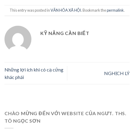
This entry was posted in
VĂN HÓA XÃ HỘI
. Bookmark the
permalink
.
KỸ NĂNG CẦN BIẾT
Những lợi ích khi có cạ cứng
NGHỊCH LÝ
khác phái
CHÀO MỪNG ĐẾN VỚI WEBSITE CỦA NGƯT. THS.
TÔ NGỌC SƠN