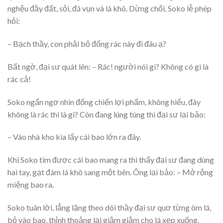
nghệu đầy đất, sỏi, đá vụn và lá khô. Dừng chổi, Soko lễ phép
hỏi:
– Bạch thầy, con phải bỏ đống rác này đi đâu ạ?
Bất ngờ, đại sư quát lên: – Rác! người nói gì? Không có gì là
rác cả!
Soko ngẩn ngơ nhìn đống chiến lợi phẩm, không hiểu, đây
không là rác thì là gì? Còn đang lúng túng thì đại sư lại bảo:
– Vào nhà kho kia lấy cái bao lớn ra đây.
Khi Soko tìm được cái bao mang ra thì thấy đại sư đang dùng
hai tay, gạt đám lá khô sang một bên. Ông lại bảo: – Mở rộng
miệng bao ra.
Soko tuân lời, lẳng lặng theo dõi thầy đại sư quơ từng ôm lá,
bỏ vào bao, thỉnh thoảng lại giậm giậm cho lá xẹp xuống.