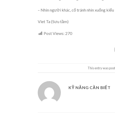
– Nhìn người khác, cố tránh nhìn xuống kiểu 
Viet Ta (Sưu tầm)
Post Views:
270
This entry was pos
KỸ NĂNG CẦN BIẾT