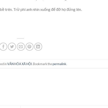
bề trên. Trừ phi anh nhìn xuống để đỡ họ đứng lên.
ted in
VĂN HÓA XÃ HỘI
. Bookmark the
permalink
.