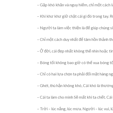
– Gặp khó khăn và nguy hiểm, chỉ một cách l
– Khi khư khư giữ chặt cái gì đó trong tay. R
– Người ta làm việc thiện là để giúp chúng s
– Chỉ một cách duy nhất để tâm hồn thảnh thơ
– Ở đời, cái đẹp nhất không thể nhìn hoặc tì
– Bóng tối không bao giờ có thể xua bóng tối.
– Chỉ có hai lựa chọn ta phải đối mặt hàng ng
– Ghét, thù hận không khó, Cái khó là thương
– Cái ta làm cho mình Sẽ mất khi ta chết. Cái
– Trời – lúc nắng, lúc mưa. Người – lúc vui, 