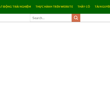
T ĐỘNG TRẢI NGHIỆM
THỰC HÀNH TRÊN WEBSITE
THẦY CÔ
TÀI NGUYÊ