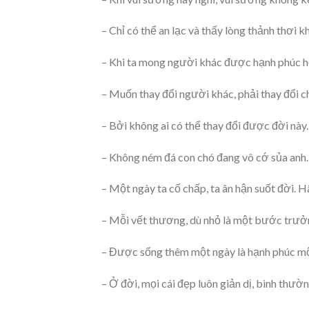
– Chỉ có thể an lạc và thấy lòng thảnh thơi 
– Khi ta mong người khác được hạnh phúc hơn
– Muốn thay đổi người khác, phải thay đổi c
– Bởi không ai có thể thay đổi được đời này.
– Không ném đá con chó đang vô cớ sủa anh.
– Một ngày ta cố chấp, ta ân hận suốt đời. 
– Mỗi vết thương, dù nhỏ là một bước trưở
– Được sống thêm một ngày là hạnh phúc mộ
– Ở đời, mọi cái đẹp luôn giản dị, bình thườ