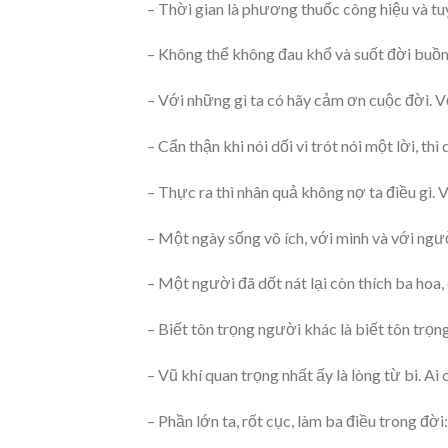
– Thời gian là phương thuốc công hiệu và tu
– Không thể không đau khổ và suốt đời buồn 
– Với những gì ta có hãy cảm ơn cuộc đời. 
– Cẩn thận khi nói dối vì trót nói một lời, th
– Thực ra thì nhân quả không nợ ta điều gì. 
– Một ngày sống vô ích, với mình và với ngư
– Một người đã dốt nát lại còn thích ba hoa
– Biết tôn trọng người khác là biết tôn trọ
– Vũ khí quan trọng nhất ấy là lòng từ bi. Ai
– Phần lớn ta, rốt cục, làm ba điều trong đời