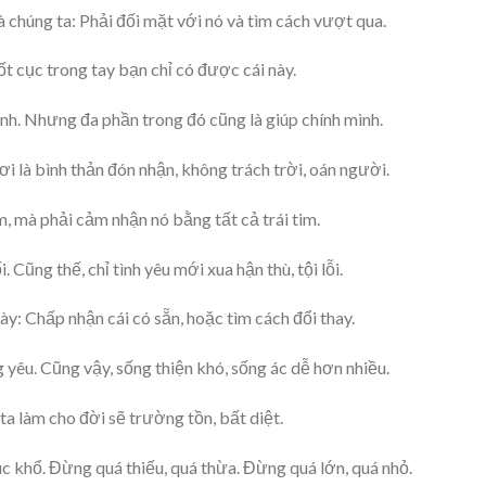
à chúng ta: Phải đối mặt với nó và tìm cách vượt qua.
ốt cục trong tay bạn chỉ có được cái này.
inh. Nhưng đa phần trong đó cũng là giúp chính mình.
i là bình thản đón nhận, không trách trời, oán người.
m, mà phải cảm nhận nó bằng tất cả trái tim.
 Cũng thế, chỉ tình yêu mới xua hận thù, tội lỗi.
ày: Chấp nhận cái có sẵn, hoặc tìm cách đổi thay.
 yêu. Cũng vậy, sống thiện khó, sống ác dễ hơn nhiều.
 ta làm cho đời sẽ trường tồn, bất diệt.
lúc khổ. Đừng quá thiếu, quá thừa. Đừng quá lớn, quá nhỏ.