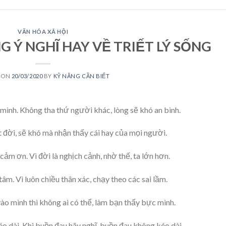
VĂN HÓA XÃ HỘI
 Ý NGHĨ HAY VỀ TRIẾT LÝ SỐNG
 ON
20/03/2020
BY
KỸ NĂNG CẦN BIẾT
 mình. Không tha thứ người khác, lòng sẽ khó an bình.
t đời, sẽ khó mà nhận thấy cái hay của mọi người.
cảm ơn. Vì đời là nghịch cảnh, nhờ thế, ta lớn hơn.
âm. Vì luôn chiều thân xác, chạy theo các sai lầm.
o mình thì không ai có thể, làm bạn thấy bực mình.
éo dài. Khi buồn đau hãy nghĩ, buồn đau không kéo dài.