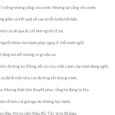
nh. Tưởng không sống cho mình, Nhưng lại sống cho mình.
 giận và kết quả về sau là nỗi buồn hối hận.
ọi cái sẽ qua đi, chỉ tình người ở lại.
 Người khôn tìm hạnh phúc ngay ở chỗ mình ngồi.
hĩ rằng nói dối không có gì xấu xa.
ước đường lui. Đừng vội vã cưa, chặt cành cây mình đang ngồi.
, ta đã đi một nửa con đường tới thông minh.
ừa. Nhưng thật khó thuyết phục rằng họ đang bị lừa.
luôn rẻ hơn cái giá ngu do không học hành.
 đâu. Khi ta cảm thấy đủ, Tức là ta đã giàu.