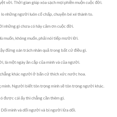
yệt vời. Thời gian giúp xóa sạch mọi phiền muộn cuộc đời.
lo những người luôn cố chấp, chuyện bé xé thành to.
Với những gì chưa có hãy cảm ơn cuộc đời.
ì dù muốn, không muốn, phải nói tiếp mười lời.
Vậy đừng oán trách nhân quả trong bất cứ điều gì.
ời, là một ngày ăn cắp của mình và của người.
, chẳng khác người ở bẩn cứ thích xức nước hoa.
ng mình. Người biết tôn trọng mình sẽ tôn trọng người khác.
 có được cái ấy thì chẳng cần thêm gì.
: Dối mình và dối người và bị người lừa dối.