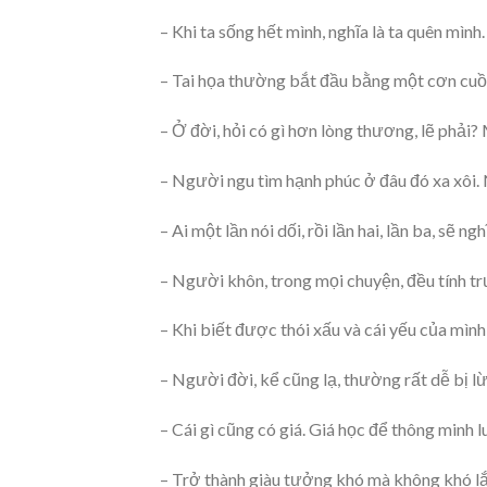
– Khi ta sống hết mình, nghĩa là ta quên mì
– Tai họa thường bắt đầu bằng một cơn cuồng
– Ở đời, hỏi có gì hơn lòng thương, lẽ phải? M
– Người ngu tìm hạnh phúc ở đâu đó xa xôi.
– Ai một lần nói dối, rồi lần hai, lần ba, sẽ ng
– Người khôn, trong mọi chuyện, đều tính tr
– Khi biết được thói xấu và cái yếu của mình
– Người đời, kể cũng lạ, thường rất dễ bị l
– Cái gì cũng có giá. Giá học để thông minh 
– Trở thành giàu tưởng khó mà không khó lắm