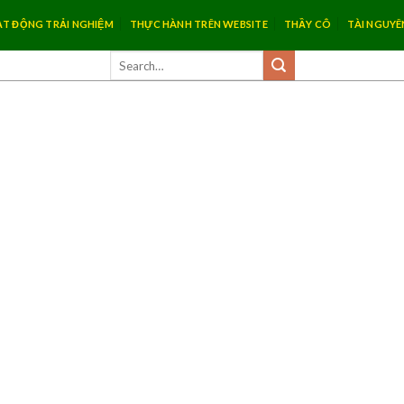
T ĐỘNG TRẢI NGHIỆM
THỰC HÀNH TRÊN WEBSITE
THẦY CÔ
TÀI NGUYÊ