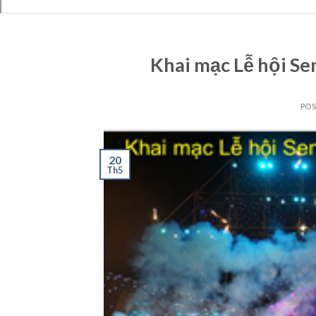
Khai mạc Lễ hội Se
PO
20
Th5