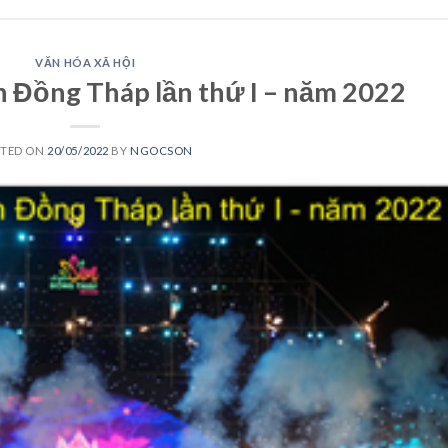
VĂN HÓA XÃ HỘI
n Đồng Tháp lần thứ I – năm 2022
STED ON
20/05/2022
BY
NGOCSON