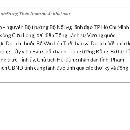
ỉnh Đồng Tháp tham dự lễ khai mạc
n – nguyên Bộ trưởng Bộ Nội vụ; lãnh đạo TP Hồ Chí Minh
g sông Cửu Long; đại diện Tổng Lãnh sự Vương quốc
 Du lịch thuộc Bộ Văn hóa Thể thao và Du lịch. Về phía t
hong – Ủy viên Ban Chấp hành Trung ương Đảng, Bí thư T
g trực Tỉnh ủy, Chủ tịch Hội đồng nhân dân tỉnh; Phạm
tịch UBND tỉnh cùng lãnh đạo tỉnh qua các thời kỳ và đông