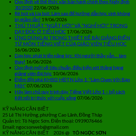
Quy định về thể thức văn bản hành chính theo Nghị định
30/2020
22/06/2026
Rê bút và Lia bút: Làm sao để hướng dẫn học sinh không
bị nhầm lẫn?
19/06/2026
THỦ THUẬT “NGẮT HƠI” VÀ “NGHỈ HƠI” TRONG
DẠY ĐỌC Ở TIỂU HỌC
17/06/2026
ỨNG DỤNG AI TRONG THIẾT KẾ BÀI GIẢNG ĐIỆN
TỬ MÔN TIẾNG VIỆT CỦA GIÁO VIÊN TIỂU HỌC
16/06/2026
Dạy học phát triển năng lực: Khi người thầy vẫn… làm
thay!
16/06/2026
Quy định mới về tiêu chuẩn, điều kiện xét thăng hạng
giảng viên đại học
10/06/2026
Điểm đột phá KHBD HĐTN Lớp 1: “Làm Quen Với Bạn
Mới”
07/06/2026
Hãy làm chủ quy trình dạy Tiếng Việt Lớp 1 – bộ sách
Kết nối tri thức với cuộc sống
07/06/2026
KỸ NĂNG CẦN BIẾT
25 Lê Thị Hường, phường Cao Lãnh, Đồng Tháp
Quản trị: Tô Ngọc Sơn. Điện thoại: 0939076466
Email: ngocsonweb@gmail.com
KỸ NĂNG CẦN BIẾT 2026 @
TÔ NGỌC SƠN