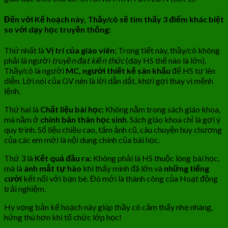
Đến với Kế hoạch này, Thầy/cô sẽ tìm thấy
3 điểm khác biệt
so với dạy học truyền thống:
Thứ nhất là
Vị trí của giáo viên:
Trong tiết này, thầy/cô không
phải là người
truyền đạt kiến thức
(dạy HS thế nào là lớn).
Thầy/cô là người
MC, người thiết kế sân khấu
để HS tự lên
diễn. Lời nói của GV nên là lời dẫn dắt, khơi gợi thay vì mệnh
lệnh.
Thứ hai là
Chất liệu bài học:
Không nằm trong sách giáo khoa,
mà nằm ở
chính bản thân học sinh
. Sách giáo khoa chỉ là gợi ý
quy trình. Số liệu chiều cao, tấm ảnh cũ, câu chuyện huy chương
của các em mới là nội dung chính của bài học.
Thứ 3 là
Kết quả đầu ra:
Không phải là HS thuộc lòng bài học,
mà là
ánh mắt tự hào
khi thấy mình đã lớn và
những tiếng
cười
kết nối với bạn bè. Đó mới là thành công của Hoạt động
trải nghiệm.
Hy vọng bản kế hoạch này giúp thầy cô cảm thấy nhẹ nhàng,
hứng thú hơn khi tổ chức lớp học!