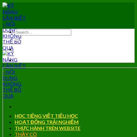
Skip
to
content
HỌC TIẾNG VIỆT TIỂU HỌC
HOẠT ĐỘNG TRẢI NGHIỆM
THỰC HÀNH TRÊN WEBSITE
THẦY CÔ