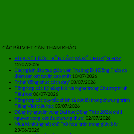
CÁC BÀI VIẾT CẦN THAM KHẢO
BÍ QUYẾT ĐỌC DIỄN CẢM VÀ KỂ CHUYỆN HAY
12/07/2026
Các ngành đào tạo giáo viên Trường ĐH Đồng Tháp có
điểm sàn xét tuyển cao nhất
10/07/2026
Tránh ‘đồng phục cách dạy’
08/07/2026
Tổng hợp các kỹ năng Nói và Nghe trong Chương trình
Tiểu học
06/07/2026
Tổng hợp các quy tắc chính tả cốt lõi trong chương trình
Tiếng Việt tiểu học
05/07/2026
Đăng ký nguyện vọng Đại học Đồng Tháp 2026: chỉ 1
nguyện vọng, xét đa phương thức!
02/07/2026
Mùa hè những nét chữ “nở hoa” trên trang giấy ô ly
23/06/2026