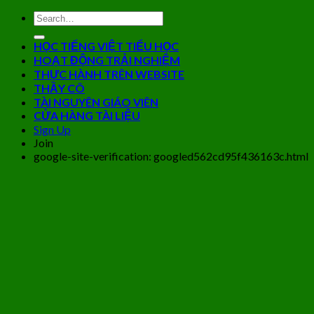
HỌC TIẾNG VIỆT TIỂU HỌC
HOẠT ĐỘNG TRẢI NGHIỆM
THỰC HÀNH TRÊN WEBSITE
THẦY CÔ
TÀI NGUYÊN GIÁO VIÊN
CỬA HÀNG TÀI LIỆU
Sign Up
Join
google-site-verification: googled562cd95f436163c.html