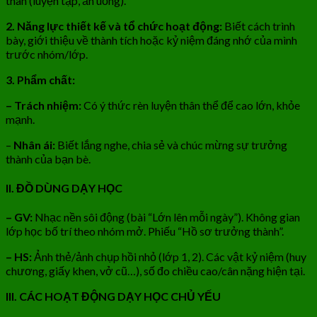
thân (luyện tập, ăn uống).
2. Năng lực thiết kế và tổ chức hoạt động:
Biết cách trình
bày, giới thiệu về thành tích hoặc kỷ niệm đáng nhớ của mình
trước nhóm/lớp.
3. Phẩm chất:
– Trách nhiệm:
Có ý thức rèn luyện thân thể để cao lớn, khỏe
mạnh.
–
Nhân ái:
Biết lắng nghe, chia sẻ và chúc mừng sự trưởng
thành của bạn bè.
II. ĐỒ DÙNG DẠY HỌC
– GV:
Nhạc nền sôi động (bài “Lớn lên mỗi ngày”). Không gian
lớp học bố trí theo nhóm mở. Phiếu “Hồ sơ trưởng thành”.
– HS:
Ảnh thẻ/ảnh chụp hồi nhỏ (lớp 1, 2). Các vật kỷ niệm (huy
chương, giấy khen, vở cũ…), số đo chiều cao/cân nặng hiện tại.
III. CÁC HOẠT ĐỘNG DẠY HỌC CHỦ YẾU