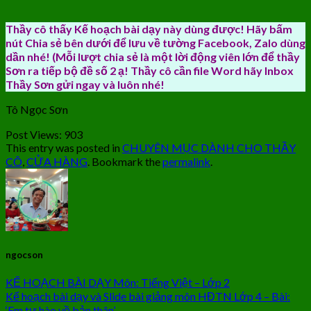
Thầy cô thấy Kế hoạch bài dạy này dùng được! Hãy bấm
nút Chia sẻ bên dưới để lưu về tường Facebook, Zalo dùng
dần nhé! (Mỗi lượt chia sẻ là một lời động viên lớn để thầy
Sơn ra tiếp bộ đề số 2 ạ! Thầy cô cần file Word hãy Inbox
Thầy Sơn gửi ngay và luôn nhé!
Tô Ngọc Sơn
Post Views:
903
This entry was posted in
CHUYÊN MỤC DÀNH CHO THẦY
CÔ
,
CỬA HÀNG
. Bookmark the
permalink
.
ngocson
KẾ HOẠCH BÀI DẠY Môn: Tiếng Việt – Lớp 2
Kế hoạch bài dạy và Slide bài giảng môn HĐTN Lớp 4 – Bài:
‘Em tự hào về bản thân’