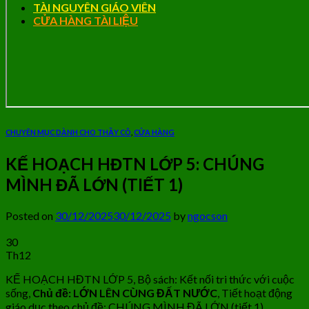
TÀI NGUYÊN GIÁO VIÊN
CỬA HÀNG TÀI LIỆU
CHUYÊN MỤC DÀNH CHO THẦY CÔ
,
CỬA HÀNG
KẾ HOẠCH HĐTN LỚP 5: CHÚNG
MÌNH ĐÃ LỚN (TIẾT 1)
Posted on
30/12/2025
30/12/2025
by
ngocson
30
Th12
KẾ HOẠCH HĐTN LỚP 5, Bộ sách: Kết nối tri thức với cuộc
sống,
Chủ đề: LỚN LÊN CÙNG ĐẤT NƯỚC
, Tiết hoạt động
giáo dục theo chủ đề: CHÚNG MÌNH ĐÃ LỚN (tiết 1).