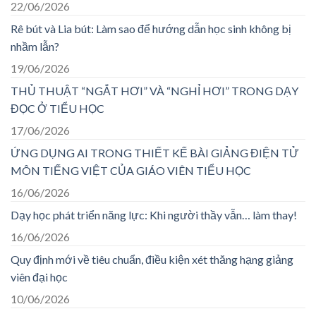
22/06/2026
Rê bút và Lia bút: Làm sao để hướng dẫn học sinh không bị
nhầm lẫn?
19/06/2026
THỦ THUẬT “NGẮT HƠI” VÀ “NGHỈ HƠI” TRONG DẠY
ĐỌC Ở TIỂU HỌC
17/06/2026
ỨNG DỤNG AI TRONG THIẾT KẾ BÀI GIẢNG ĐIỆN TỬ
MÔN TIẾNG VIỆT CỦA GIÁO VIÊN TIỂU HỌC
16/06/2026
Dạy học phát triển năng lực: Khi người thầy vẫn… làm thay!
16/06/2026
Quy định mới về tiêu chuẩn, điều kiện xét thăng hạng giảng
viên đại học
10/06/2026