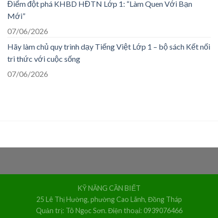
Điểm đột phá KHBD HĐTN Lớp 1: “Làm Quen Với Bạn
Mới”
07/06/2026
Hãy làm chủ quy trình dạy Tiếng Việt Lớp 1 – bộ sách Kết nối
tri thức với cuộc sống
07/06/2026
KỸ NĂNG CẦN BIẾT
25 Lê Thị Hường, phường Cao Lãnh, Đồng Tháp
Quản trị: Tô Ngọc Sơn. Điện thoại: 0939076466