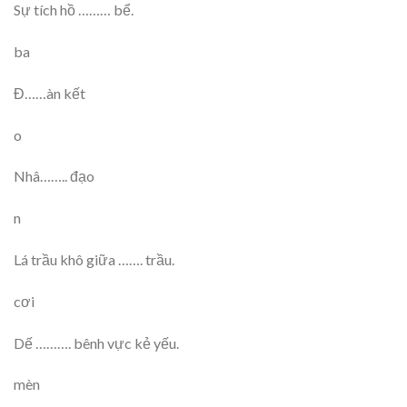
Sự tích hồ ……… bể.
ba
Đ……àn kết
o
Nhâ…….. đạo
n
Lá trầu khô giữa ……. trầu.
cơi
Dế ………. bênh vực kẻ yếu.
mèn