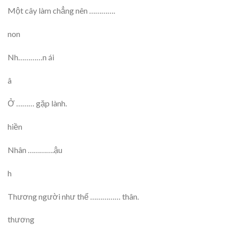
Một cây làm chẳng nên ………….
non
Nh…………n ái
â
Ở ……… gặp lành.
hiền
Nhân ………….ậu
h
Thương người như thể …………… thân.
thương