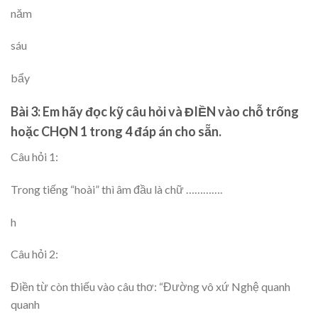
năm
sáu
bẩy
Bài 3: Em hãy đọc kỹ câu hỏi và ĐIỀN vào chỗ trống
hoặc CHỌN 1 trong 4 đáp án cho sẵn.
Câu hỏi 1:
Trong tiếng “hoài” thì âm đầu là chữ ………….
h
Câu hỏi 2:
Điền từ còn thiếu vào câu thơ: “Đường vô xứ Nghệ quanh
quanh