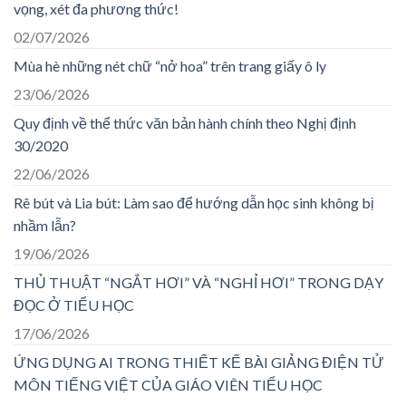
vọng, xét đa phương thức!
02/07/2026
Mùa hè những nét chữ “nở hoa” trên trang giấy ô ly
23/06/2026
Quy định về thể thức văn bản hành chính theo Nghị định
30/2020
22/06/2026
Rê bút và Lia bút: Làm sao để hướng dẫn học sinh không bị
nhầm lẫn?
19/06/2026
THỦ THUẬT “NGẮT HƠI” VÀ “NGHỈ HƠI” TRONG DẠY
ĐỌC Ở TIỂU HỌC
17/06/2026
ỨNG DỤNG AI TRONG THIẾT KẾ BÀI GIẢNG ĐIỆN TỬ
MÔN TIẾNG VIỆT CỦA GIÁO VIÊN TIỂU HỌC