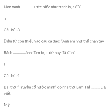
Non xanh …………..ước biếc như tranh họa đồ”.
n
Câu hỏi 3:
Điền từ còn thiếu vào câu ca dao: “Anh em như thể chân tay
Rách ………….ành đùm bọc, dở hay đỡ đần”.
l
Câu hỏi 4:
Bài thơ “Truyện cổ nước mình” do nhà thơ Lâm Thị ……… Dạ
viết.
Mỹ