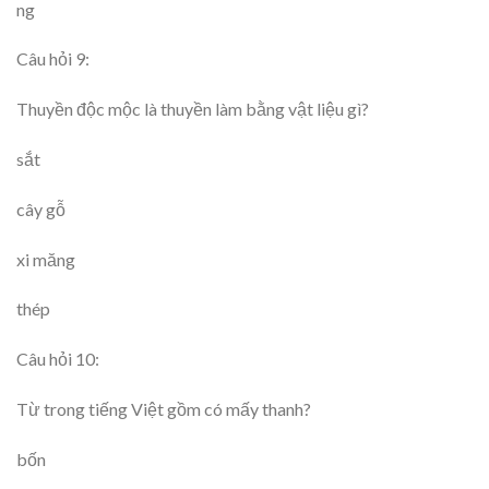
ng
Câu hỏi 9:
Thuyền độc mộc là thuyền làm bằng vật liệu gì?
sắt
cây gỗ
xi măng
thép
Câu hỏi 10:
Từ trong tiếng Việt gồm có mấy thanh?
bốn