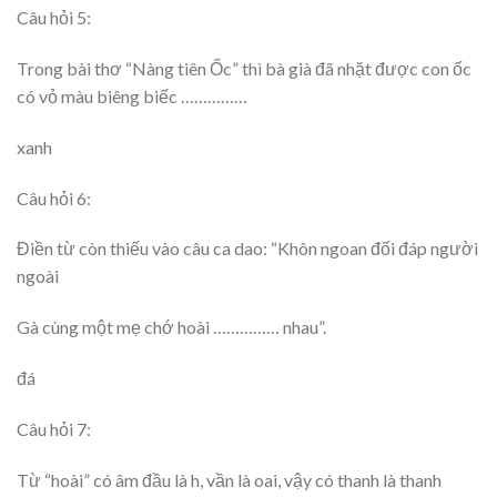
Câu hỏi 5:
Trong bài thơ “Nàng tiên Ốc” thì bà già đã nhặt được con ốc
có vỏ màu biêng biếc ……………
xanh
Câu hỏi 6:
Điền từ còn thiếu vào câu ca dao: “Khôn ngoan đối đáp người
ngoài
Gà cùng một mẹ chớ hoài …………… nhau”.
đá
Câu hỏi 7:
Từ “hoài” có âm đầu là h, vần là oai, vậy có thanh là thanh