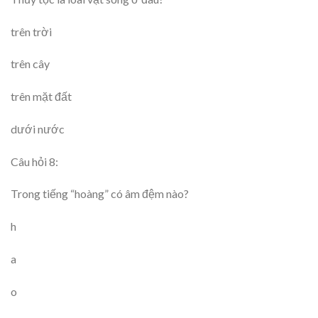
trên trời
trên cây
trên mặt đất
dưới nước
Câu hỏi 8:
Trong tiếng “hoàng” có âm đệm nào?
h
a
o