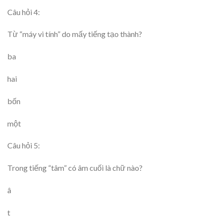
Câu hỏi 4:
Từ “máy vi tính” do mấy tiếng tạo thành?
ba
hai
bốn
một
Câu hỏi 5:
Trong tiếng “tâm” có âm cuối là chữ nào?
â
t