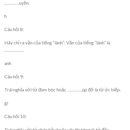
………….uyền.
h
Câu hỏi 8:
Hãy chỉ ra vần của tiếng “lành”: Vần của tiếng “lành” là
……………..
anh
Câu hỏi 9:
Trái nghĩa với từ đùm bọc hoặc ………….úp đỡ là từ ức hiếp.
gi
Câu hỏi 10:
Trái nghĩa với từ nhân hậu hoặc yêu thương là từ độc