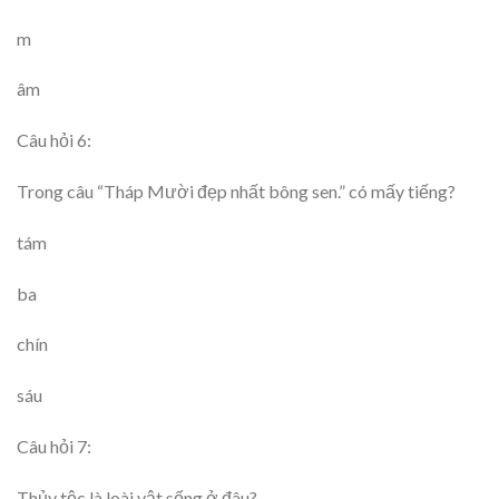
m
âm
Câu hỏi 6:
Trong câu “Tháp Mười đẹp nhất bông sen.” có mấy tiếng?
tám
ba
chín
sáu
Câu hỏi 7:
Thủy tộc là loài vật sống ở đâu?