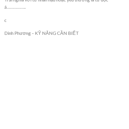
á……………..
c
Dinh Phương – KỸ NĂNG CẦN BIẾT