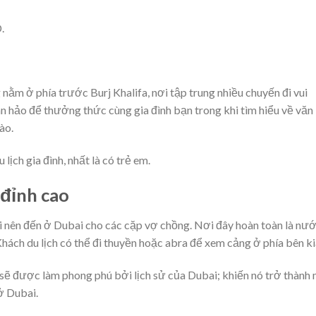
.
ng nằm ở phía trước Burj Khalifa, nơi tập trung nhiều chuyến đi vui
àn hảo để thưởng thức cùng gia đình bạn trong khi tìm hiểu về văn
ào.
ịch gia đình, nhất là có trẻ em.
 đỉnh cao
 nên đến ở Dubai cho các cặp vợ chồng. Nơi đây hoàn toàn là nư
Khách du lịch có thể đi thuyền hoặc abra để xem cảng ở phía bên ki
sẽ được làm phong phú bởi lịch sử của Dubai; khiến nó trở thành
ở Dubai.