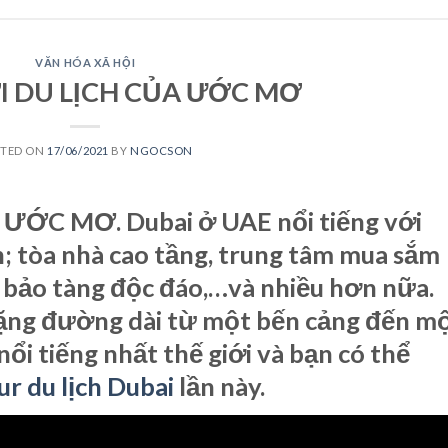
VĂN HÓA XÃ HỘI
I DU LỊCH CỦA ƯỚC MƠ
STED ON
17/06/2021
BY
NGOCSON
ƯỚC MƠ. Dubai ở UAE nổi tiếng với
n; tòa nhà cao tầng, trung tâm mua sắm
, bảo tàng độc đáo,…và nhiều hơn nữa.
hặng đường dài từ một bến cảng đến m
ổi tiếng nhất thế giới và bạn có thể
ur du lịch Dubai
lần này.