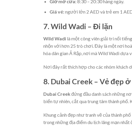
Giờ mở cửa:
8:30 – 20:30 hàng ngày.
Giá vé:
người lớn 2 AED và trẻ em 1 AED
7. Wild Wadi – Đi lặn
Wild Wadi
là một công viên giải trí nổi tiế
nhộn với hơn 25 trò chơi. Đây là một nơi ho
hóa dân gian Ả Rập, nơi mà Wild Wadi dựa v
Nơi đây rất thích hợp cho các nhóm khách du l
8. Dubai Creek – Vẻ đẹp ở
Dubai Creek
đứng đầu danh sách những nơi
biển tự nhiên, cắt qua trung tâm thành phố. 
Khung cảnh đẹp như tranh vẽ của thành phố 
trong những địa điểm du lịch lãng mạn nhất 