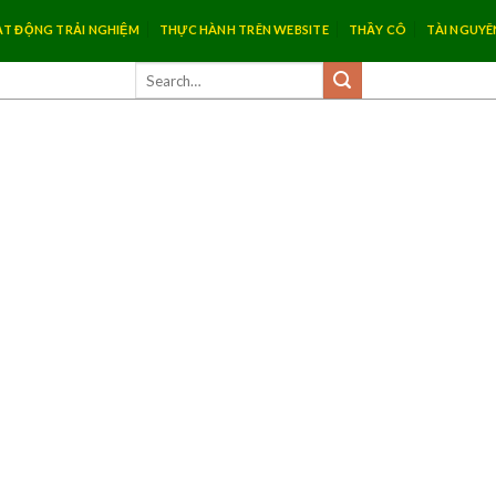
T ĐỘNG TRẢI NGHIỆM
THỰC HÀNH TRÊN WEBSITE
THẦY CÔ
TÀI NGUYÊ