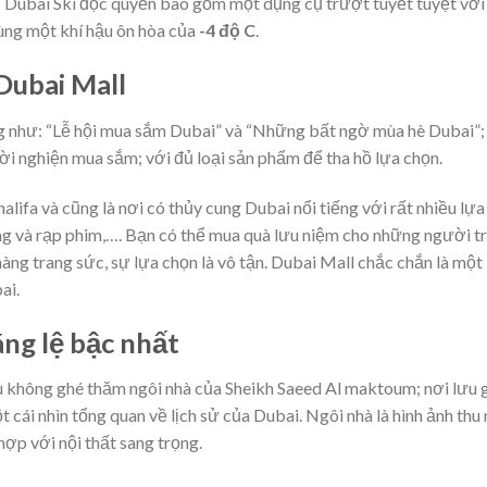
Dubai Ski độc quyền bao gồm một dụng cụ trượt tuyết tuyệt vời
cùng một khí hậu ôn hòa của
-4 độ C
.
Dubai Mall
ng như: “Lễ hội mua sắm Dubai” và “Những bất ngờ mùa hè Dubai”;
i nghiện mua sắm; với đủ loại sản phẩm để tha hồ lựa chọn.
halifa và cũng là nơi có thủy cung Dubai nổi tiếng với rất nhiều lựa
băng và rạp phim,…. Bạn có thể mua quà lưu niệm cho những người t
ng trang sức, sự lựa chọn là vô tận. Dubai Mall chắc chắn là một
ai.
áng lệ bậc nhất
u không ghé thăm ngôi nhà của Sheikh Saeed Al maktoum; nơi lưu 
t cái nhìn tổng quan về lịch sử của Dubai. Ngôi nhà là hình ảnh thu
hợp với nội thất sang trọng.