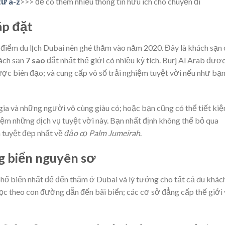
từ a-z
>>> để có thêm nhiều thông tin hữu ích cho chuyến đi
áp đặt
điểm du lịch Dubai nên ghé thăm vào năm 2020. Đây là khách sạn
hách sạn
7 sao
đắt nhất thế giới có nhiều kỳ tích. Burj Al Arab đượ
ược biên đạo; và cung cấp vô số trải nghiệm tuyệt vời nếu như bạ
gia và những người vô cùng giàu có; hoặc bạn cũng có thể tiết ki
iệm những dịch vụ tuyệt vời này. Bạn nhất định không thể bỏ qua
n tuyệt đẹp nhất về
đảo cọ Palm Jumeirah
.
ng biển nguyên sơ
hổ biến nhất để đến thăm ở Dubai và lý tưởng cho tất cả du khách
ọc theo con đường dẫn đến bãi biển; các cơ sở đẳng cấp thế giới 