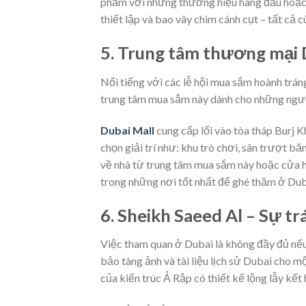
phẩm với những thương hiệu hàng đầu hoặc 
thiết lập và bao vây chim cánh cụt – tất cả 
5. Trung tâm thương mại 
Nổi tiếng với các lễ hội mua sắm hoành trá
trung tâm mua sắm này dành cho những ngườ
Dubai Mall
cung cấp lối vào tòa tháp Burj K
chọn giải trí như: khu trò chơi, sân trượt 
về nhà từ trung tâm mua sắm này hoặc cửa hà
trong những nơi tốt nhất để ghé thăm ở Dub
6. Sheikh Saeed Al – Sự tr
Việc tham quan ở Dubai là không đầy đủ nế
bảo tàng ảnh và tài liệu lịch sử Dubai cho mộ
của kiến trúc Ả Rập có thiết kế lộng lẫy kết 