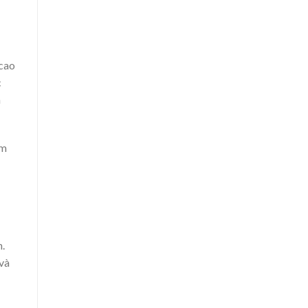
 cao
c
n
ệm
.
và