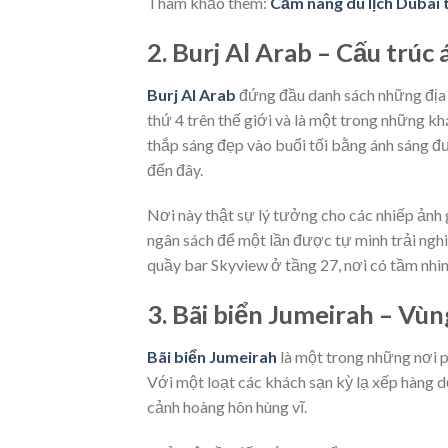
Tham khảo thêm:
Cẩm nang du lịch Dubai 
2. Burj Al Arab – Cấu trúc 
Burj Al Arab
đứng đầu danh sách những địa 
thứ 4 trên thế giới và là một trong những k
thắp sáng đẹp vào buổi tối bằng ánh sáng đ
đến đây.
Nơi này thật sự lý tưởng cho các nhiếp ảnh 
ngân sách để một lần được tự mình trải ngh
quầy bar Skyview ở tầng 27, nơi có tầm nhì
3. Bãi biển Jumeirah – Vù
Bãi biển Jumeirah
là một trong những nơi p
Với một loạt các khách sạn kỳ lạ xếp hàng d
cảnh hoàng hôn hùng vĩ.