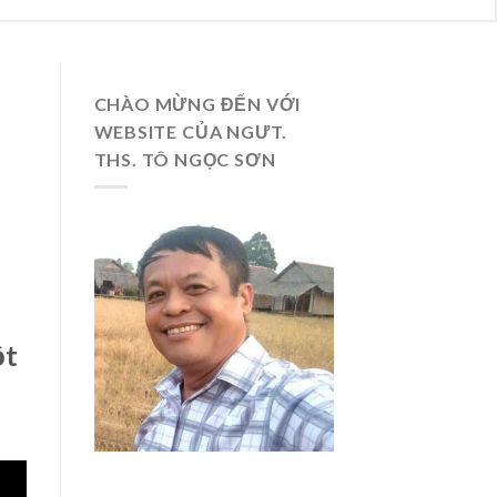
CHÀO MỪNG ĐẾN VỚI
WEBSITE CỦA NGƯT.
THS. TÔ NGỌC SƠN
ột