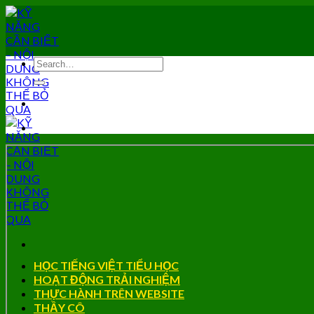
Skip
to
content
HỌC TIẾNG VIỆT TIỂU HỌC
HOẠT ĐỘNG TRẢI NGHIỆM
THỰC HÀNH TRÊN WEBSITE
THẦY CÔ