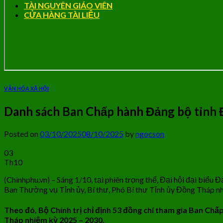
TÀI NGUYÊN GIÁO VIÊN
CỬA HÀNG TÀI LIỆU
VĂN HÓA XÃ HỘI
Danh sách Ban Chấp hành Đảng bộ tỉnh
Posted on
03/10/2025
08/10/2025
by
ngocson
03
Th10
(Chinhphu.vn) – Sáng 1/10, tại phiên trọng thể, Đại hội đại biể
Ban Thường vụ Tỉnh ủy, Bí thư, Phó Bí thư Tỉnh ủy Đồng Tháp n
Theo đó, Bộ Chính trị chỉ định 53 đồng chí tham gia Ban Chấ
Tháp nhiệm kỳ 2025 – 2030.