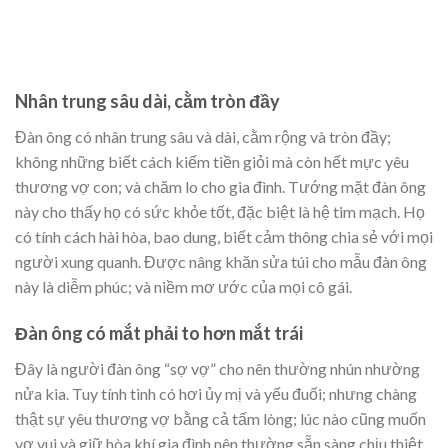
Nhân trung sâu dài, cằm tròn đầy
Đàn ông có nhân trung sâu và dài, cằm rộng và tròn đầy;
không những biết cách kiếm tiền giỏi mà còn hết mực yêu
thương vợ con; và chăm lo cho gia đình. Tướng mặt đàn ông
này cho thấy họ có sức khỏe tốt, đặc biệt là hệ tim mạch. Họ
có tính cách hài hòa, bao dung, biết cảm thông chia sẻ với mọi
người xung quanh. Được nâng khăn sửa túi cho mẫu đàn ông
này là diễm phúc; và niềm mơ ước của mọi cô gái.
Đàn ông có mắt phải to hơn mắt trái
Đây là người đàn ông “sợ vợ” cho nên thường nhún nhường
nửa kia. Tuy tính tình có hơi ủy mị và yếu đuối; nhưng chàng
thật sự yêu thương vợ bằng cả tấm lòng; lúc nào cũng muốn
vợ vui và giữ hòa khí gia đình nên thường sẵn sàng chịu thiệt.