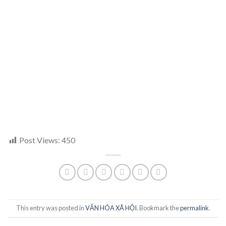
Post Views:
450
This entry was posted in
VĂN HÓA XÃ HỘI
. Bookmark the
permalink
.