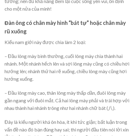
tưởng; nên đủ khả năng đem lại cuộc sống yên vui, ổn định
cho một nửa của mình!
Đàn ông có chân mày hình “bát tự” hoặc chân mày
rũ xuống
Kiểu nam giới này được chia làm 2 loại:
– Đầu lông mày bình thường, cuối lông mày chia thành hai
nhánh. Một nhánh hếch lên và sợi lông mày cũng có chiều hơi
hướng lên; nhánh thứ hai rẽ xuống, chiều lông mày cũng hơi
hướng xuống.
– Đầu lông mày cao, thân lông mày thấp dần, đuôi lông mày
gần ngang với đuôi mắt. Cả hai lông mày phải và trái hợp với
nhau thành hai nhánh trông như hai nhánh chữ bát (八).
Đây là kiểu người khá ôn hòa, ít khi tức giận; bất luận trong
vấn đề nào đó bạn đúng hay sai; thì người đầu tiên nói lời xin