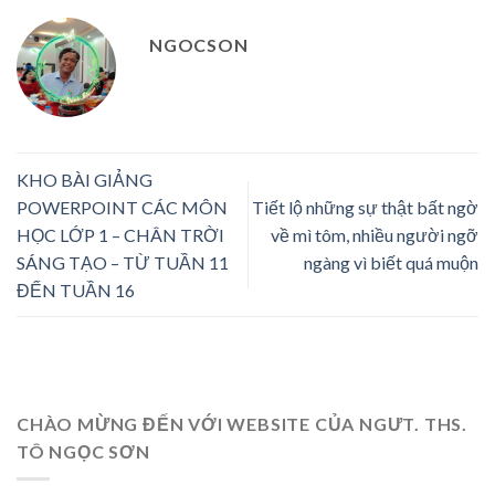
NGOCSON
KHO BÀI GIẢNG
POWERPOINT CÁC MÔN
Tiết lộ những sự thật bất ngờ
HỌC LỚP 1 – CHÂN TRỜI
về mì tôm, nhiều người ngỡ
SÁNG TẠO – TỪ TUẦN 11
ngàng vì biết quá muộn
ĐẾN TUẦN 16
CHÀO MỪNG ĐẾN VỚI WEBSITE CỦA NGƯT. THS.
TÔ NGỌC SƠN