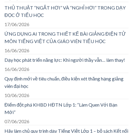
THỦ THUẬT “NGẮT HƠI” VÀ “NGHỈ HƠI” TRONG DẠY
ĐỌC Ở TIỂU HỌC
17/06/2026
ỨNG DỤNG AI TRONG THIẾT KẾ BÀI GIẢNG ĐIỆN TỬ
MÔN TIẾNG VIỆT CỦA GIÁO VIÊN TIỂU HỌC
16/06/2026
Dạy học phát triển năng lực: Khi người thầy vẫn… làm thay!
16/06/2026
Quy định mới về tiêu chuẩn, điều kiện xét thăng hạng giảng
viên đại học
10/06/2026
Điểm đột phá KHBD HĐTN Lớp 1: “Làm Quen Với Bạn
Mới”
07/06/2026
Hãy làm chủ quy trình dạy Tiếng Việt Lớp 1 – bộ sách Kết nối