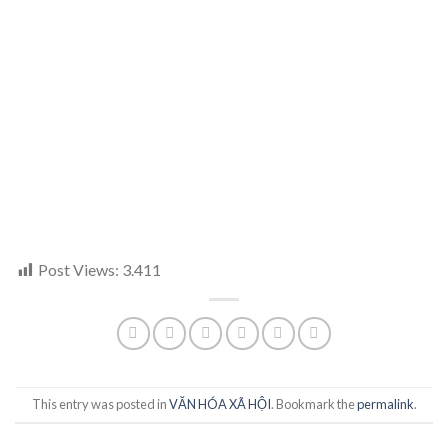
Post Views:
3.411
This entry was posted in
VĂN HÓA XÃ HỘI
. Bookmark the
permalink
.