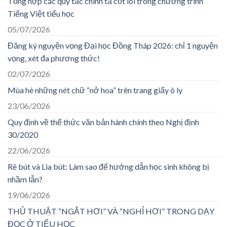
Tổng hợp các quy tắc chính tả cốt lõi trong chương trình
Tiếng Việt tiểu học
05/07/2026
Đăng ký nguyện vọng Đại học Đồng Tháp 2026: chỉ 1 nguyện
vọng, xét đa phương thức!
02/07/2026
Mùa hè những nét chữ “nở hoa” trên trang giấy ô ly
23/06/2026
Quy định về thể thức văn bản hành chính theo Nghị định
30/2020
22/06/2026
Rê bút và Lia bút: Làm sao để hướng dẫn học sinh không bị
nhầm lẫn?
19/06/2026
THỦ THUẬT “NGẮT HƠI” VÀ “NGHỈ HƠI” TRONG DẠY
ĐỌC Ở TIỂU HỌC