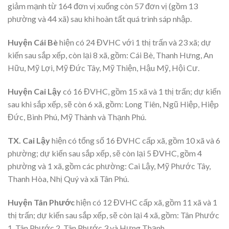
giảm mạnh từ 164 đơn vị xuống còn 57 đơn vị (gồm 13
phường và 44 xã) sau khi hoàn tất quá trình sáp nhập.
Huyện Cái Bè
hiện có 24 ĐVHC với 1 thị trấn và 23 xã; dự
kiến sau sắp xếp, còn lại 8 xã, gồm: Cái Bè, Thanh Hưng, An
Hữu, Mỹ Lợi, Mỹ Đức Tây, Mỹ Thiện, Hậu Mỹ, Hội Cư.
Huyện Cai Lậy
có 16 ĐVHC, gồm 15 xã và 1 thị trấn; dự kiến
sau khi sắp xếp, sẽ còn 6 xã, gồm: Long Tiên, Ngũ Hiệp, Hiệp
Đức, Bình Phú, Mỹ Thành và Thạnh Phú.
TX. Cai Lậy
hiện có tổng số 16 ĐVHC cấp xã, gồm 10 xã và 6
phường; dự kiến sau sắp xếp, sẽ còn lại 5 ĐVHC, gồm 4
phường và 1 xã, gồm các phường: Cai Lậy, Mỹ Phước Tây,
Thanh Hòa, Nhị Quý và xã Tân Phú.
Huyện Tân Phước
hiện có 12 ĐVHC cấp xã, gồm 11 xã và 1
thị trấn; dự kiến sau sắp xếp, sẽ còn lại 4 xã, gồm: Tân Phước
1, Tân Phước 2, Tân Phước 3 và Hưng Thạnh.