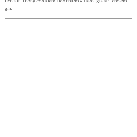
tích tốt. Thông còn kiêm luôn nhiệm vụ làm “gia sư” cho em
gái.