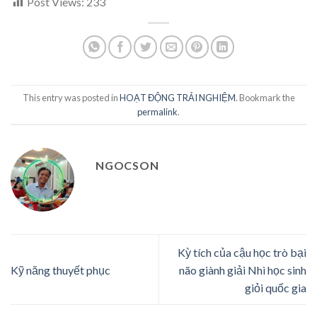
Post Views:
233
This entry was posted in
HOẠT ĐỘNG TRẢI NGHIỆM
. Bookmark the
permalink
.
NGOCSON
Kỳ tích của cậu học trò bại
Kỹ năng thuyết phục
não giành giải Nhì học sinh
giỏi quốc gia