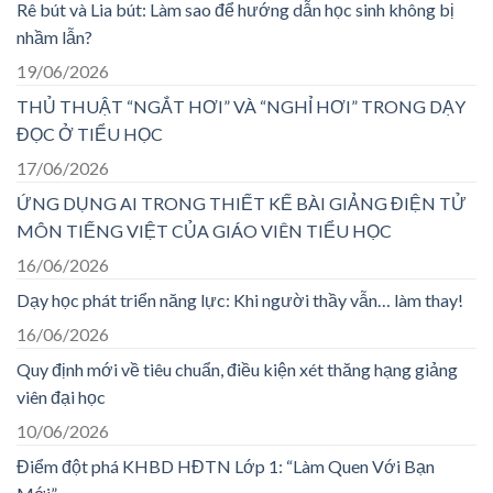
Rê bút và Lia bút: Làm sao để hướng dẫn học sinh không bị
nhầm lẫn?
19/06/2026
THỦ THUẬT “NGẮT HƠI” VÀ “NGHỈ HƠI” TRONG DẠY
ĐỌC Ở TIỂU HỌC
17/06/2026
ỨNG DỤNG AI TRONG THIẾT KẾ BÀI GIẢNG ĐIỆN TỬ
MÔN TIẾNG VIỆT CỦA GIÁO VIÊN TIỂU HỌC
16/06/2026
Dạy học phát triển năng lực: Khi người thầy vẫn… làm thay!
16/06/2026
Quy định mới về tiêu chuẩn, điều kiện xét thăng hạng giảng
viên đại học
10/06/2026
Điểm đột phá KHBD HĐTN Lớp 1: “Làm Quen Với Bạn