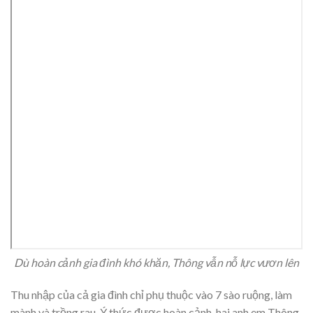
Dù hoàn cảnh gia đình khó khăn, Thông vẫn nỗ lực vươn lên
Thu nhập của cả gia đình chỉ phụ thuộc vào 7 sào ruộng, làm
mành và trồng rau. Ý thức được hoàn cảnh, hai anh em Thông