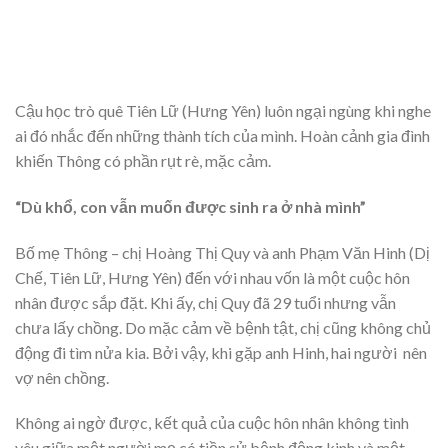
Cậu học trò quê Tiên Lữ (Hưng Yên) luôn ngại ngùng khi nghe
ai đó nhắc đến những thành tích của mình. Hoàn cảnh gia đình
khiến Thông có phần rụt rè, mặc cảm.
“Dù khổ, con vẫn muốn được sinh ra ở nhà mình”
Bố mẹ Thông – chị Hoàng Thị Quy và anh Phạm Văn Hinh (Dị
Chế, Tiên Lữ, Hưng Yên) đến với nhau vốn là một cuộc hôn
nhân được sắp đặt. Khi ấy, chị Quy đã 29 tuổi nhưng vẫn
chưa lấy chồng. Do mặc cảm về bệnh tật, chị cũng không chủ
động đi tìm nửa kia. Bởi vậy, khi gặp anh Hinh, hai người nên
vợ nên chồng.
Không ai ngờ được, kết quả của cuộc hôn nhân không tình
yêu giữa một người mẹ có tiền sử bệnh động kinh và một