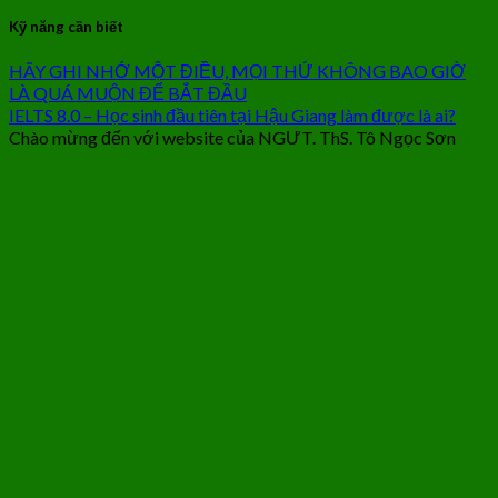
Kỹ năng cần biết
HÃY GHI NHỚ MỘT ĐIỀU, MỌI THỨ KHÔNG BAO GIỜ
LÀ QUÁ MUỘN ĐỂ BẮT ĐẦU
IELTS 8.0 – Học sinh đầu tiên tại Hậu Giang làm được là ai?
Chào mừng đến với website của NGƯT. ThS. Tô Ngọc Sơn