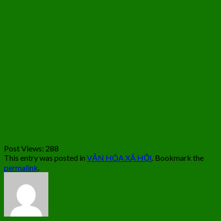
Post Views:
288
This entry was posted in
VĂN HÓA XÃ HỘI
. Bookmark the
permalink
.