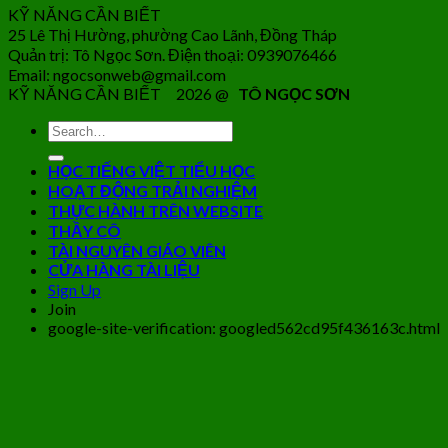
KỸ NĂNG CẦN BIẾT
25 Lê Thị Hường, phường Cao Lãnh, Đồng Tháp
Quản trị: Tô Ngọc Sơn. Điện thoại: 0939076466
Email: ngocsonweb@gmail.com
KỸ NĂNG CẦN BIẾT 2026 @
TÔ NGỌC SƠN
HỌC TIẾNG VIỆT TIỂU HỌC
HOẠT ĐỘNG TRẢI NGHIỆM
THỰC HÀNH TRÊN WEBSITE
THẦY CÔ
TÀI NGUYÊN GIÁO VIÊN
CỬA HÀNG TÀI LIỆU
Sign Up
Join
google-site-verification: googled562cd95f436163c.html