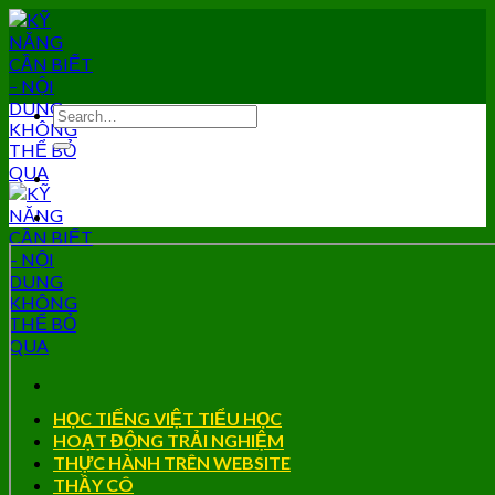
Skip
to
content
HỌC TIẾNG VIỆT TIỂU HỌC
HOẠT ĐỘNG TRẢI NGHIỆM
THỰC HÀNH TRÊN WEBSITE
THẦY CÔ