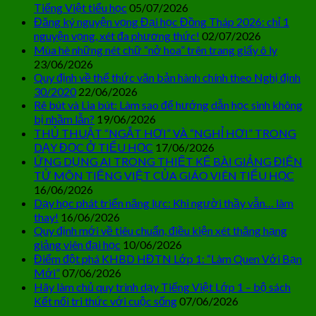
Tiếng Việt tiểu học
05/07/2026
Đăng ký nguyện vọng Đại học Đồng Tháp 2026: chỉ 1
nguyện vọng, xét đa phương thức!
02/07/2026
Mùa hè những nét chữ “nở hoa” trên trang giấy ô ly
23/06/2026
Quy định về thể thức văn bản hành chính theo Nghị định
30/2020
22/06/2026
Rê bút và Lia bút: Làm sao để hướng dẫn học sinh không
bị nhầm lẫn?
19/06/2026
THỦ THUẬT “NGẮT HƠI” VÀ “NGHỈ HƠI” TRONG
DẠY ĐỌC Ở TIỂU HỌC
17/06/2026
ỨNG DỤNG AI TRONG THIẾT KẾ BÀI GIẢNG ĐIỆN
TỬ MÔN TIẾNG VIỆT CỦA GIÁO VIÊN TIỂU HỌC
16/06/2026
Dạy học phát triển năng lực: Khi người thầy vẫn… làm
thay!
16/06/2026
Quy định mới về tiêu chuẩn, điều kiện xét thăng hạng
giảng viên đại học
10/06/2026
Điểm đột phá KHBD HĐTN Lớp 1: “Làm Quen Với Bạn
Mới”
07/06/2026
Hãy làm chủ quy trình dạy Tiếng Việt Lớp 1 – bộ sách
Kết nối tri thức với cuộc sống
07/06/2026