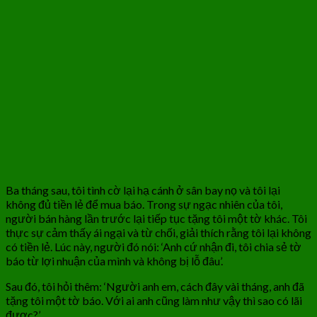
Ba tháng sau, tôi tình cờ lại hạ cánh ở sân bay nọ và tôi lại
không đủ tiền lẻ để mua báo. Trong sự ngạc nhiên của tôi,
người bán hàng lần trước lại tiếp tục tặng tôi một tờ khác. Tôi
thực sự cảm thấy ái ngại và từ chối, giải thích rằng tôi lại không
có tiền lẻ. Lúc này, người đó nói: ‘Anh cứ nhận đi, tôi chia sẻ tờ
báo từ lợi nhuận của mình và không bị lỗ đâu’.
Sau đó, tôi hỏi thêm: ‘Người anh em, cách đây vài tháng, anh đã
tặng tôi một tờ báo. Với ai anh cũng làm như vậy thì sao có lãi
được?’.