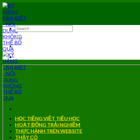
Skip
to
content
HỌC TIẾNG VIỆT TIỂU HỌC
HOẠT ĐỘNG TRẢI NGHIỆM
THỰC HÀNH TRÊN WEBSITE
THẦY CÔ