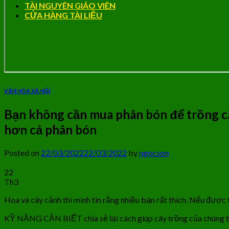
TÀI NGUYÊN GIÁO VIÊN
CỬA HÀNG TÀI LIỆU
VĂN HÓA XÃ HỘI
Bạn không cần mua phân bón để trồng cây 
hơn cả phân bón
Posted on
22/03/2022
22/03/2022
by
ngocson
22
Th3
Hoa và cây cảnh thì mình tin rằng nhiều bạn rất thích. Nếu được 
KỸ NĂNG CẦN BIẾT chia sẻ lại cách giúp cây trồng của chúng ta