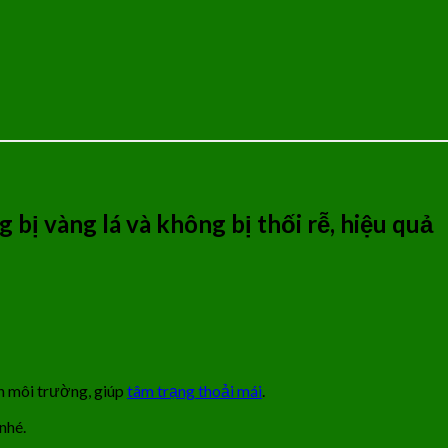
bị vàng lá và không bị thối rễ, hiệu quả
nh môi trường, giúp
tâm trạng thoải mái
.
nhé.