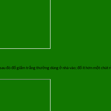
sau đó đổ giấm trắng thường dùng ở nhà vào; đổ ít hơn một chút rồ