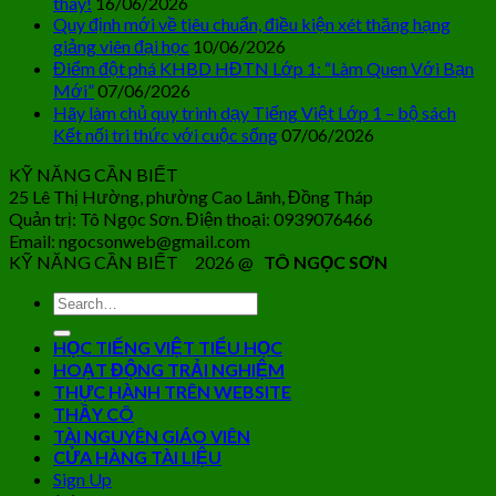
thay!
16/06/2026
Quy định mới về tiêu chuẩn, điều kiện xét thăng hạng
giảng viên đại học
10/06/2026
Điểm đột phá KHBD HĐTN Lớp 1: “Làm Quen Với Bạn
Mới”
07/06/2026
Hãy làm chủ quy trình dạy Tiếng Việt Lớp 1 – bộ sách
Kết nối tri thức với cuộc sống
07/06/2026
KỸ NĂNG CẦN BIẾT
25 Lê Thị Hường, phường Cao Lãnh, Đồng Tháp
Quản trị: Tô Ngọc Sơn. Điện thoại: 0939076466
Email: ngocsonweb@gmail.com
KỸ NĂNG CẦN BIẾT 2026 @
TÔ NGỌC SƠN
HỌC TIẾNG VIỆT TIỂU HỌC
HOẠT ĐỘNG TRẢI NGHIỆM
THỰC HÀNH TRÊN WEBSITE
THẦY CÔ
TÀI NGUYÊN GIÁO VIÊN
CỬA HÀNG TÀI LIỆU
Sign Up