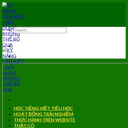
Skip
to
content
HỌC TIẾNG VIỆT TIỂU HỌC
HOẠT ĐỘNG TRẢI NGHIỆM
THỰC HÀNH TRÊN WEBSITE
THẦY CÔ