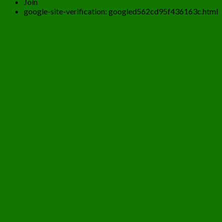
Join
google-site-verification: googled562cd95f436163c.html