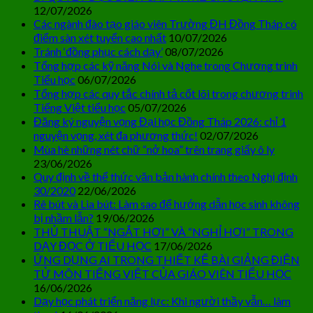
12/07/2026
Các ngành đào tạo giáo viên Trường ĐH Đồng Tháp có
điểm sàn xét tuyển cao nhất
10/07/2026
Tránh ‘đồng phục cách dạy’
08/07/2026
Tổng hợp các kỹ năng Nói và Nghe trong Chương trình
Tiểu học
06/07/2026
Tổng hợp các quy tắc chính tả cốt lõi trong chương trình
Tiếng Việt tiểu học
05/07/2026
Đăng ký nguyện vọng Đại học Đồng Tháp 2026: chỉ 1
nguyện vọng, xét đa phương thức!
02/07/2026
Mùa hè những nét chữ “nở hoa” trên trang giấy ô ly
23/06/2026
Quy định về thể thức văn bản hành chính theo Nghị định
30/2020
22/06/2026
Rê bút và Lia bút: Làm sao để hướng dẫn học sinh không
bị nhầm lẫn?
19/06/2026
THỦ THUẬT “NGẮT HƠI” VÀ “NGHỈ HƠI” TRONG
DẠY ĐỌC Ở TIỂU HỌC
17/06/2026
ỨNG DỤNG AI TRONG THIẾT KẾ BÀI GIẢNG ĐIỆN
TỬ MÔN TIẾNG VIỆT CỦA GIÁO VIÊN TIỂU HỌC
16/06/2026
Dạy học phát triển năng lực: Khi người thầy vẫn… làm