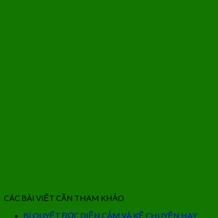
CÁC BÀI VIẾT CẦN THAM KHẢO
BÍ QUYẾT ĐỌC DIỄN CẢM VÀ KỂ CHUYỆN HAY