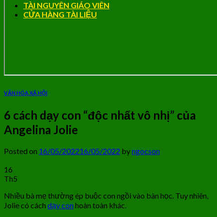
TÀI NGUYÊN GIÁO VIÊN
CỬA HÀNG TÀI LIỆU
VĂN HÓA XÃ HỘI
6 cách dạy con “độc nhất vô nhị” của
Angelina Jolie
Posted on
16/05/2022
16/05/2022
by
ngocson
16
Th5
Nhiều bà mẹ thường ép buộc con ngồi vào bàn học. Tuy nhiên,
Jolie có cách
dạy con
hoàn toàn khác.