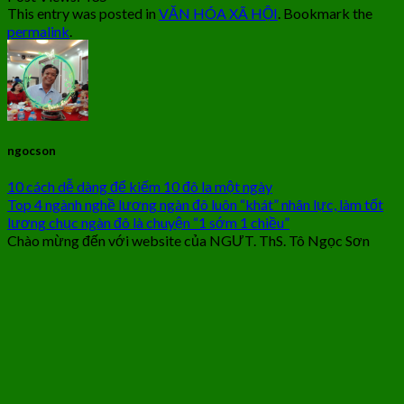
This entry was posted in
VĂN HÓA XÃ HỘI
. Bookmark the
permalink
.
ngocson
10 cách dễ dàng để kiếm 10 đô la một ngày
Top 4 ngành nghề lương ngàn đô luôn “khát” nhân lực, làm tốt
lương chục ngàn đô là chuyện “1 sớm 1 chiều”
Chào mừng đến với website của NGƯT. ThS. Tô Ngọc Sơn