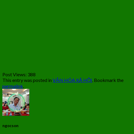
Post Views:
388
This entry was posted in
VĂN HÓA XÃ HỘI
. Bookmark the
permalink
.
ngocson