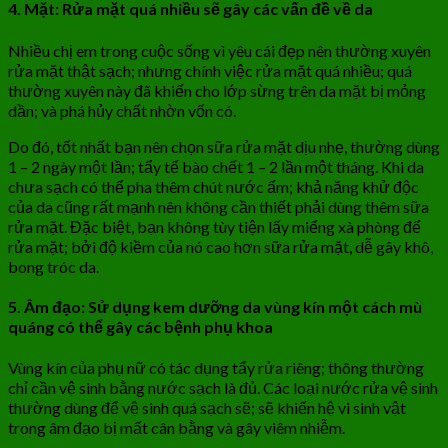
4. Mặt: Rửa mặt quá nhiều sẽ gây các vấn đề về da
Nhiều chị em trong cuộc sống vì yêu cái đẹp nên thường xuyên
rửa mặt thật sạch; nhưng chính việc rửa mặt quá nhiều; quá
thường xuyên này đã khiến cho lớp sừng trên da mặt bị mỏng
dần; và phá hủy chất nhờn vốn có.
Do đó, tốt nhất bạn nên chọn sữa rửa mặt dịu nhẹ, thường dùng
1 – 2 ngày một lần; tẩy tế bào chết 1 – 2 lần một tháng. Khi da
chưa sạch có thể pha thêm chút nước ấm; khả năng khử độc
của da cũng rất mạnh nên không cần thiết phải dùng thêm sữa
rửa mặt. Đặc biệt, bạn không tùy tiện lấy miếng xà phòng để
rửa mặt; bởi độ kiềm của nó cao hơn sữa rửa mặt, dễ gây khô,
bong tróc da.
5. Âm đạo: Sử dụng kem dưỡng da vùng kín một cách mù
quáng có thể gây các bệnh phụ khoa
Vùng kín của phụ nữ có tác dụng tẩy rửa riêng; thông thường
chỉ cần vệ sinh bằng nước sạch là đủ. Các loại nước rửa vệ sinh
thường dùng để vệ sinh quá sạch sẽ; sẽ khiến hệ vi sinh vật
trong âm đạo bị mất cân bằng và gây viêm nhiễm.