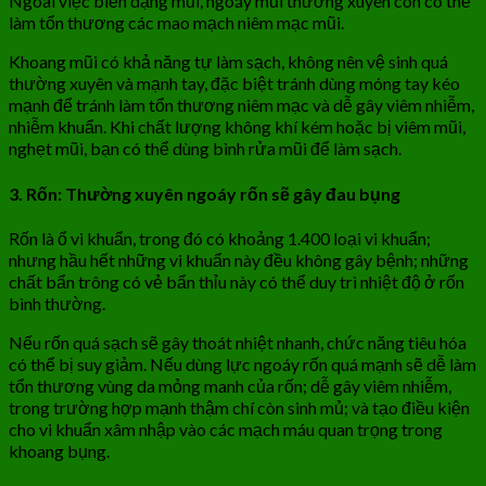
Ngoài việc biến dạng mũi, ngoáy mũi thường xuyên còn có thể
làm tổn thương các mao mạch niêm mạc mũi.
Khoang mũi có khả năng tự làm sạch, không nên vệ sinh quá
thường xuyên và mạnh tay, đặc biệt tránh dùng móng tay kéo
mạnh để tránh làm tổn thương niêm mạc và dễ gây viêm nhiễm,
nhiễm khuẩn. Khi chất lượng không khí kém hoặc bị viêm mũi,
nghẹt mũi, bạn có thể dùng bình rửa mũi để làm sạch.
3. Rốn: Thường xuyên ngoáy rốn sẽ gây đau bụng
Rốn là ổ vi khuẩn, trong đó có khoảng 1.400 loại vi khuẩn;
nhưng hầu hết những vi khuẩn này đều không gây bệnh; những
chất bẩn trông có vẻ bẩn thỉu này có thể duy trì nhiệt độ ở rốn
bình thường.
Nếu rốn quá sạch sẽ gây thoát nhiệt nhanh, chức năng tiêu hóa
có thể bị suy giảm. Nếu dùng lực ngoáy rốn quá mạnh sẽ dễ làm
tổn thương vùng da mỏng manh của rốn; dễ gây viêm nhiễm,
trong trường hợp mạnh thậm chí còn sinh mủ; và tạo điều kiện
cho vi khuẩn xâm nhập vào các mạch máu quan trọng trong
khoang bụng.