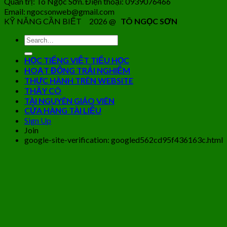
Quản trị: Tô Ngọc Sơn. Điện thoại: 0939076466
Email: ngocsonweb@gmail.com
KỸ NĂNG CẦN BIẾT 2026 @
TÔ NGỌC SƠN
HỌC TIẾNG VIỆT TIỂU HỌC
HOẠT ĐỘNG TRẢI NGHIỆM
THỰC HÀNH TRÊN WEBSITE
THẦY CÔ
TÀI NGUYÊN GIÁO VIÊN
CỬA HÀNG TÀI LIỆU
Sign Up
Join
google-site-verification: googled562cd95f436163c.html