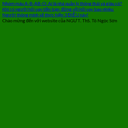
Nhóm máu A-B-AB-O: Ai là nhà quản lý thông thái và giàu có?
Khi có người hỏi vay tiền bạn, đừng vội hỏi vay bao nhiêu:
Người thông minh sẽ thực hiện 3 ĐIỀU này!
Chào mừng đến với website của NGƯT. ThS. Tô Ngọc Sơn