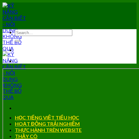
Skip
to
content
HỌC TIẾNG VIỆT TIỂU HỌC
HOẠT ĐỘNG TRẢI NGHIỆM
THỰC HÀNH TRÊN WEBSITE
THẦY CÔ