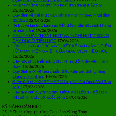
Mùa hè những nét chữ “nở hoa” trên trang giấy ô ly
23/06/2026
Quy định về thể thức văn bản hành chính theo Nghị định
30/2020
22/06/2026
Rê bút và Lia bút: Làm sao để hướng dẫn học sinh không
bị nhầm lẫn?
19/06/2026
THỦ THUẬT “NGẮT HƠI” VÀ “NGHỈ HƠI” TRONG
DẠY ĐỌC Ở TIỂU HỌC
17/06/2026
ỨNG DỤNG AI TRONG THIẾT KẾ BÀI GIẢNG ĐIỆN
TỬ MÔN TIẾNG VIỆT CỦA GIÁO VIÊN TIỂU HỌC
16/06/2026
Dạy học phát triển năng lực: Khi người thầy vẫn… làm
thay!
16/06/2026
Quy định mới về tiêu chuẩn, điều kiện xét thăng hạng
giảng viên đại học
10/06/2026
Điểm đột phá KHBD HĐTN Lớp 1: “Làm Quen Với Bạn
Mới”
07/06/2026
Hãy làm chủ quy trình dạy Tiếng Việt Lớp 1 – bộ sách
Kết nối tri thức với cuộc sống
07/06/2026
KỸ NĂNG CẦN BIẾT
25 Lê Thị Hường, phường Cao Lãnh, Đồng Tháp