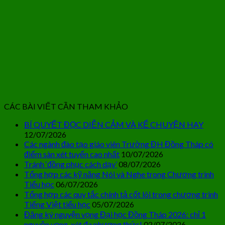
CÁC BÀI VIẾT CẦN THAM KHẢO
BÍ QUYẾT ĐỌC DIỄN CẢM VÀ KỂ CHUYỆN HAY
12/07/2026
Các ngành đào tạo giáo viên Trường ĐH Đồng Tháp có
điểm sàn xét tuyển cao nhất
10/07/2026
Tránh ‘đồng phục cách dạy’
08/07/2026
Tổng hợp các kỹ năng Nói và Nghe trong Chương trình
Tiểu học
06/07/2026
Tổng hợp các quy tắc chính tả cốt lõi trong chương trình
Tiếng Việt tiểu học
05/07/2026
Đăng ký nguyện vọng Đại học Đồng Tháp 2026: chỉ 1
nguyện vọng, xét đa phương thức!
02/07/2026