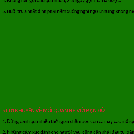
4. Không nên gội đầu quá nhiều, 2-3 ngày gội 1 lần là được.
5. Buổi trưa nhất định phải nằm xuống nghỉ ngơi, nhưng không nê
5 LỜI KHUYÊN VỀ MỐI QUAN HỆ VỚI BẠN ĐỜI
1. Đừng dành quá nhiều thời gian chăm sóc con cái hay các mối 
2. Những cảm xúc dành cho người yêu, cũng cần phải đầu tư bằng