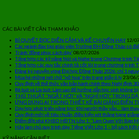
CÁC BÀI VIẾT CẦN THAM KHẢO
BÍ QUYẾT ĐỌC DIỄN CẢM VÀ KỂ CHUYỆN HAY
12/0
Các ngành đào tạo giáo viên Trường ĐH Đồng Tháp có điể
Tránh ‘đồng phục cách dạy’
08/07/2026
Tổng hợp các kỹ năng Nói và Nghe trong Chương trình Ti
Tổng hợp các quy tắc chính tả cốt lõi trong chương trình T
Đăng ký nguyện vọng Đại học Đồng Tháp 2026: chỉ 1 nguy
Mùa hè những nét chữ “nở hoa” trên trang giấy ô ly
23/06/
Quy định về thể thức văn bản hành chính theo Nghị định 3
Rê bút và Lia bút: Làm sao để hướng dẫn học sinh không bị
THỦ THUẬT “NGẮT HƠI” VÀ “NGHỈ HƠI” TRONG DẠ
ỨNG DỤNG AI TRONG THIẾT KẾ BÀI GIẢNG ĐIỆN T
Dạy học phát triển năng lực: Khi người thầy vẫn… làm thay
Quy định mới về tiêu chuẩn, điều kiện xét thăng hạng giảng
Điểm đột phá KHBD HĐTN Lớp 1: “Làm Quen Với Bạn M
Hãy làm chủ quy trình dạy Tiếng Việt Lớp 1 – bộ sách Kết n
KỸ NĂNG CẦN BIẾT