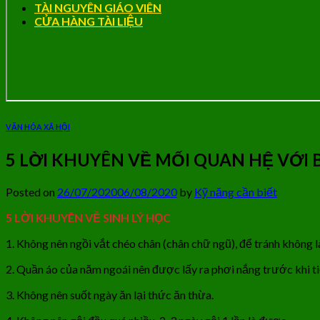
TÀI NGUYÊN GIÁO VIÊN
CỬA HÀNG TÀI LIỆU
VĂN HÓA XÃ HỘI
5 LỜI KHUYÊN VỀ MỐI QUAN HỆ VỚI 
Posted on
26/07/2020
06/08/2020
by
Kỹ năng cần biết
5 LỜI KHUYÊN VỀ SINH LÝ HỌC
1. Không nên ngồi vắt chéo chân (chân chữ ngũ), để tránh không l
2. Quần áo của năm ngoái nên được lấy ra phơi nắng trước khi ti
3. Không nên suốt ngày ăn lại thức ăn thừa.