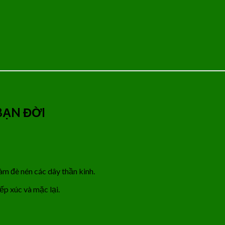
BẠN ĐỜI
àm đè nén các dây thần kinh.
ếp xúc và mặc lại.