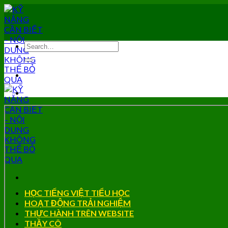
Skip
to
content
HỌC TIẾNG VIỆT TIỂU HỌC
HOẠT ĐỘNG TRẢI NGHIỆM
THỰC HÀNH TRÊN WEBSITE
THẦY CÔ