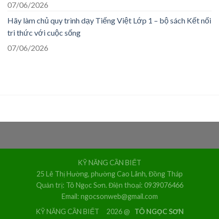
07/06/2026
Hãy làm chủ quy trình dạy Tiếng Việt Lớp 1 – bộ sách Kết nối
tri thức với cuộc sống
07/06/2026
KỸ NĂNG CẦN BIẾT
25 Lê Thị Hường, phường Cao Lãnh, Đồng Tháp
Quản trị: Tô Ngọc Sơn. Điện thoại: 0939076466
Email: ngocsonweb@gmail.com
KỸ NĂNG CẦN BIẾT 2026 @
TÔ NGỌC SƠN