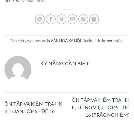
Post Views:
262
This entry was posted in
VĂN HÓA XÃ HỘI
. Bookmark the
permalink
.
KỸ NĂNG CẦN BIẾT
ÔN TẬP VÀ KIỂM TRA HK
ÔN TẬP VÀ KIỂM TRA HK
II, TIẾNG VIỆT LỚP 5 – ĐỀ
II, TOÁN LỚP 5 – ĐỀ 16
16 (TRẮC NGHIỆM)