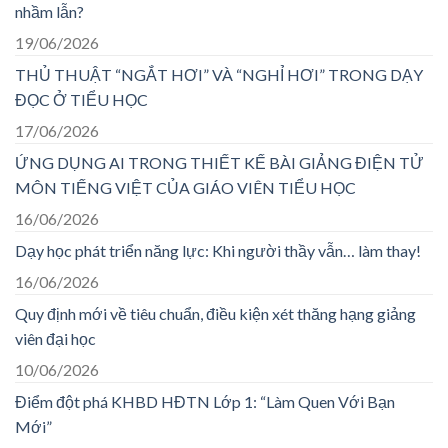
nhầm lẫn?
19/06/2026
THỦ THUẬT “NGẮT HƠI” VÀ “NGHỈ HƠI” TRONG DẠY
ĐỌC Ở TIỂU HỌC
17/06/2026
ỨNG DỤNG AI TRONG THIẾT KẾ BÀI GIẢNG ĐIỆN TỬ
MÔN TIẾNG VIỆT CỦA GIÁO VIÊN TIỂU HỌC
16/06/2026
Dạy học phát triển năng lực: Khi người thầy vẫn… làm thay!
16/06/2026
Quy định mới về tiêu chuẩn, điều kiện xét thăng hạng giảng
viên đại học
10/06/2026
Điểm đột phá KHBD HĐTN Lớp 1: “Làm Quen Với Bạn
Mới”